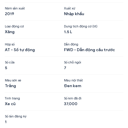
Năm sản xuất
Xuất xứ
2019
Nhập khẩu
Loại động cơ
Dung tích động cơ (lít)
Xăng
1.5 L
Hộp số
Dẫn động
AT - Số tự động
FWD - Dẫn động cầu trước
Số cửa
Số chỗ ngồi
5
7
Màu sơn xe
Màu nội thất
Trắng
Đen kem
Tình trạng
Số km đã đi
Xe cũ
37,000
Số lần đăng ký
1