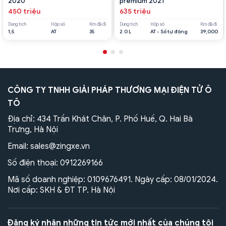
2020
premium 2021
450 triệu
635 triệu
Dung tích
Hộp số
Km đã đi
Dung tích
Hộp số
Km đã đi
1,5
AT
35
2.0 L
AT - Số tự động
39,000
CÔNG TY TNHH GIẢI PHÁP THƯƠNG MẠI ĐIỆN TỬ Ô
TÔ
Địa chỉ: 434 Trần Khát Chân, P. Phố Huế, Q. Hai Bà
Trưng, Hà Nội
Email:
sales@zingxe.vn
Số điện thoại:
0912269166
Mã số doanh nghiệp: 0109676491. Ngày cấp: 08/01/2024.
Nơi cấp: SKH & ĐT TP. Hà Nội
Đăng ký nhận những tin tức mới nhất của chúng tôi