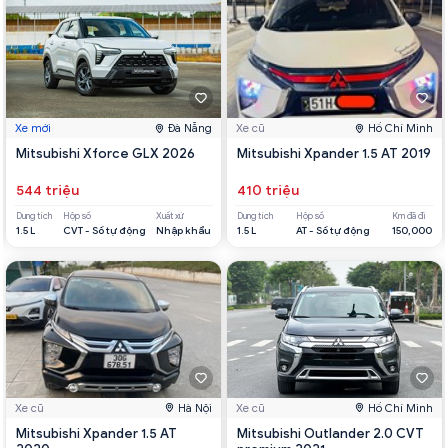
Xe mới
Đà Nẵng
Xe cũ
Hồ Chí Minh
Mitsubishi Xforce GLX 2026
Mitsubishi Xpander 1.5 AT 2019
544 triệu
410 triệu
Dung tích
Hộp số
Xuất xứ
Dung tích
Hộp số
Km đã đi
1.5 L
CVT - Số tự động
Nhập khẩu
1.5 L
AT - Số tự động
150,000
Xe cũ
Hà Nội
Xe cũ
Hồ Chí Minh
Mitsubishi Xpander 1.5 AT
Mitsubishi Outlander 2.0 CVT