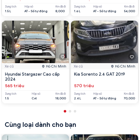
Dung tích
Hộp số
Km đã đi
Dung tích
Hộp số
Km đã đi
1.5 L
AT - Số tự động
8,000
1.6 L
AT - Số tự động
54,000
Xe cũ
Hồ Chí Minh
Xe cũ
Hồ Chí Minh
Hyundai Stargazer Cao cấp
Kia Sorento 2.4 GAT 2019
2024
565 triệu
570 triệu
Dung tích
Hộp số
Km đã đi
Dung tích
Hộp số
Km đã đi
1.5
Cvt
18,000
2.4 L
AT - Số tự động
70,000
Cùng loại dành cho bạn