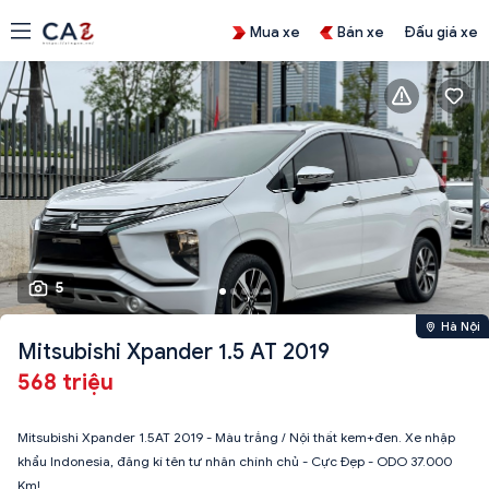
Mua xe
Bán xe
Đấu giá xe
5
Hà Nội
Mitsubishi Xpander 1.5 AT 2019
568 triệu
Mitsubishi Xpander 1.5AT 2019 - Màu trắng / Nội thất kem+đen. Xe nhập
khẩu Indonesia, đăng kí tên tư nhân chính chủ - Cực Đẹp - ODO 37.000
Km!