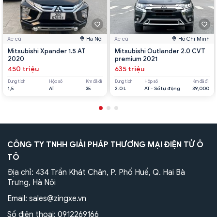
Xe cũ
Hà Nội
Xe cũ
Hồ Chí Minh
Mitsubishi Xpander 1.5 AT
Mitsubishi Outlander 2.0 CVT
2020
premium 2021
450 triệu
635 triệu
Dung tích
Hộp số
Km đã đi
Dung tích
Hộp số
Km đã đi
1,5
AT
35
2.0 L
AT - Số tự động
39,000
CÔNG TY TNHH GIẢI PHÁP THƯƠNG MẠI ĐIỆN TỬ Ô
TÔ
Địa chỉ: 434 Trần Khát Chân, P. Phố Huế, Q. Hai Bà
Trưng, Hà Nội
Email:
sales@zingxe.vn
Số điện thoại:
0912269166