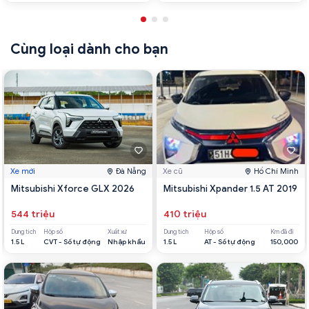
Cùng loại dành cho bạn
Xe mới
Đà Nẵng
Xe cũ
Hồ Chí Minh
Mitsubishi Xforce GLX 2026
Mitsubishi Xpander 1.5 AT 2019
544 triệu
410 triệu
Dung tích
Hộp số
Xuất xứ
Dung tích
Hộp số
Km đã đi
1.5 L
CVT - Số tự động
Nhập khẩu
1.5 L
AT - Số tự động
150,000