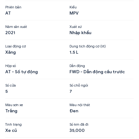
Phiên bản
Kiểu
AT
MPV
Năm sản xuất
Xuất xứ
2021
Nhập khẩu
Loại động cơ
Dung tích động cơ (lít)
Xăng
1.5 L
Hộp số
Dẫn động
AT - Số tự động
FWD - Dẫn động cầu trước
Số cửa
Số chỗ ngồi
5
7
Màu sơn xe
Màu nội thất
Trắng
Đen
Tình trạng
Số km đã đi
Xe cũ
35,000