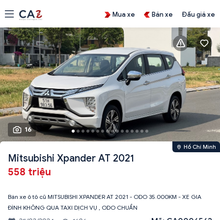
Mua xe
Bán xe
Đấu giá xe
16
Hồ Chí Minh
Mitsubishi Xpander AT 2021
558 triệu
Bán xe ô tô cũ MITSUBISHI XPANDER AT 2021 - ODO 35.000KM - XE GIA
ĐÌNH KHÔNG QUA TAXI DỊCH VỤ , ODO CHUẨN