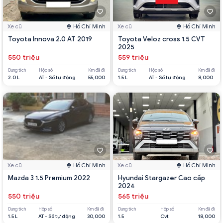
Xe cũ
Hồ Chí Minh
Xe cũ
Hồ Chí Minh
Toyota Innova 2.0 AT 2019
Toyota Veloz cross 1.5 CVT
2025
550 triệu
559 triệu
Dung tích
Hộp số
Km đã đi
Dung tích
Hộp số
Km đã đi
2.0 L
AT - Số tự động
55,000
1.5 L
AT - Số tự động
8,000
Xe cũ
Hồ Chí Minh
Xe cũ
Hồ Chí Minh
Mazda 3 1.5 Premium 2022
Hyundai Stargazer Cao cấp
2024
550 triệu
565 triệu
Dung tích
Hộp số
Km đã đi
Dung tích
Hộp số
Km đã đi
1.5 L
AT - Số tự động
30,000
1.5
Cvt
18,000