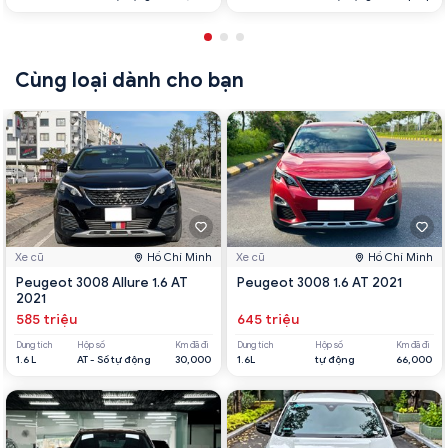
Cùng loại dành cho bạn
Xe cũ
Hồ Chí Minh
Xe cũ
Hồ Chí Minh
Peugeot 3008 Allure 1.6 AT
Peugeot 3008 1.6 AT 2021
2021
585 triệu
645 triệu
Dung tích
Hộp số
Km đã đi
Dung tích
Hộp số
Km đã đi
1.6 L
AT - Số tự động
30,000
1.6L
tự động
66,000