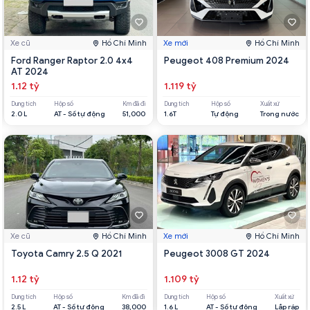
Xe cũ
Hồ Chí Minh
Xe mới
Hồ Chí Minh
Ford Ranger Raptor 2.0 4x4
Peugeot 408 Premium 2024
AT 2024
1.12 tỷ
1.119 tỷ
Dung tích
Hộp số
Km đã đi
Dung tích
Hộp số
Xuất xứ
2.0 L
AT - Số tự động
51,000
1.6T
Tự động
Trong nước
Xe cũ
Hồ Chí Minh
Xe mới
Hồ Chí Minh
Toyota Camry 2.5 Q 2021
Peugeot 3008 GT 2024
1.12 tỷ
1.109 tỷ
Dung tích
Hộp số
Km đã đi
Dung tích
Hộp số
Xuất xứ
2.5 L
AT - Số tự động
38,000
1.6 L
AT - Số tự động
Lắp ráp