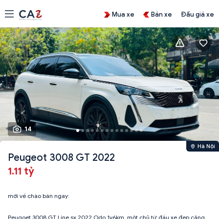
Mua xe
Bán xe
Đấu giá xe
14
Hà Nội
Peugeot 3008 GT 2022
1.11 tỷ
mới về chào bán ngay:
Peugoet 3008 GT Line sx 2022 Odo 1v6km, một chủ từ đầu xe đẹp căng.