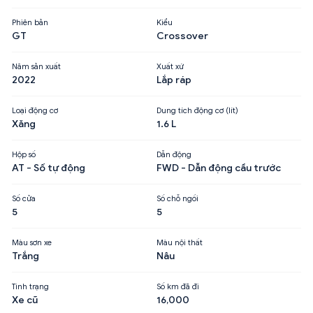
Phiên bản
Kiểu
GT
Crossover
Năm sản xuất
Xuất xứ
2022
Lắp ráp
Loại động cơ
Dung tích động cơ (lít)
Xăng
1.6 L
Hộp số
Dẫn động
AT - Số tự động
FWD - Dẫn động cầu trước
Số cửa
Số chỗ ngồi
5
5
Màu sơn xe
Màu nội thất
Trắng
Nâu
Tình trạng
Số km đã đi
Xe cũ
16,000