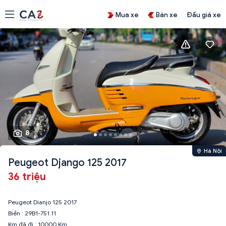
Mua xe
Bán xe
Đấu giá xe
8
Hà Nội
Peugeot Django 125 2017
36 triệu
Peugeot Dianjo 125 2017
Biển : 29B1-751.11
Km đã đi : 10000 Km