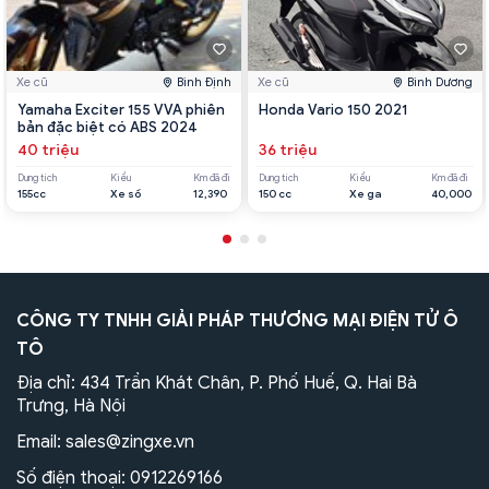
Xe cũ
Bình Định
Xe cũ
Bình Dương
Yamaha Exciter 155 VVA phiên
Honda Vario 150 2021
bản đặc biệt có ABS 2024
40 triệu
36 triệu
Dung tích
Kiểu
Km đã đi
Dung tích
Kiểu
Km đã đi
155cc
Xe số
12,390
150 cc
Xe ga
40,000
CÔNG TY TNHH GIẢI PHÁP THƯƠNG MẠI ĐIỆN TỬ Ô
TÔ
Địa chỉ: 434 Trần Khát Chân, P. Phố Huế, Q. Hai Bà
Trưng, Hà Nội
Email:
sales@zingxe.vn
Số điện thoại:
0912269166