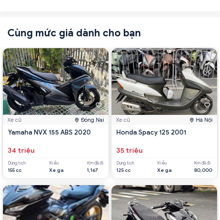
Cùng mức giá dành cho bạn
Xe cũ
Đồng Nai
Xe cũ
Hà Nội
Yamaha NVX 155 ABS 2020
Honda Spacy 125 2001
34 triệu
35 triệu
Dung tích
Kiểu
Km đã đi
Dung tích
Kiểu
Km đã đi
155 cc
Xe ga
1,167
125 cc
Xe ga
80,000