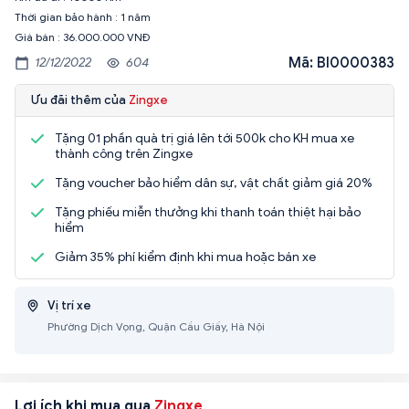
Thời gian bảo hành : 1 năm
Giá bán : 36.000.000 VNĐ
Mã: BI0000383
12/12/2022
604
Ưu đãi thêm của
Zingxe
Tặng 01 phần quà trị giá lên tới 500k cho KH mua xe
thành công trên Zingxe
Tặng voucher bảo hiểm dân sự, vật chất giảm giá 20%
Tặng phiếu miễn thưởng khi thanh toán thiệt hại bảo
hiểm
Giảm 35% phí kiểm định khi mua hoặc bán xe
Vị trí xe
Phường Dịch Vọng, Quận Cầu Giấy, Hà Nội
Lợi ích khi mua qua
Zingxe