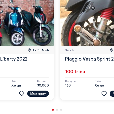
Hồ Chí Minh
Xe cũ
 Liberty 2022
Piaggio Vespa Sprint 
100 triệu
Kiểu
Km đã đi
Dung tích
Kiểu
Xe ga
30,000
150
Xe ga
Mua ngay