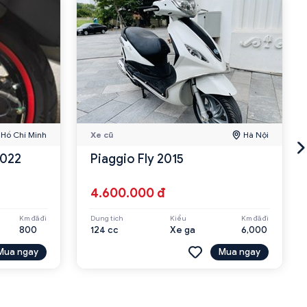
Hồ Chí Minh
Xe cũ
Hà Nội
2022
Piaggio Fly 2015
4.600.000 đ
Km đã đi
Dung tích
Kiểu
Km đã đi
800
124 cc
Xe ga
6,000
Mua ngay
Mua ngay