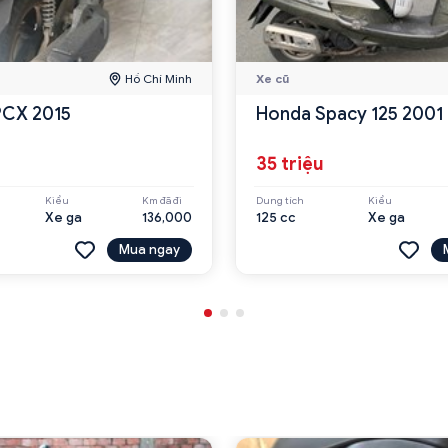
Hồ Chí Minh
Xe cũ
PCX 2015
Honda Spacy 125 2001
u
35 triệu
Kiểu
Km đã đi
Dung tích
Kiểu
Xe ga
136,000
125 cc
Xe ga
Mua ngay