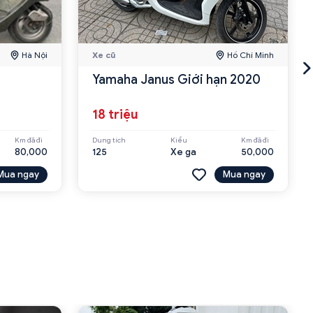
Hà Nội
Xe cũ
Hồ Chí Minh
Yamaha Janus Giới hạn 2020
18 triệu
Km đã đi
Dung tích
Kiểu
Km đã đi
80,000
125
Xe ga
50,000
Mua ngay
Mua ngay