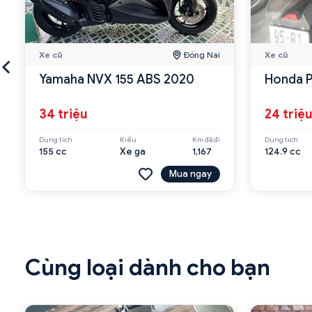
Xe cũ
Đồng Nai
Xe cũ
Yamaha NVX 155 ABS 2020
Honda 
34 triệu
24 triệ
Dung tích
Kiểu
Km đã đi
Dung tích
155 cc
Xe ga
1,167
124.9 cc
Mua ngay
Cùng loại dành cho bạn