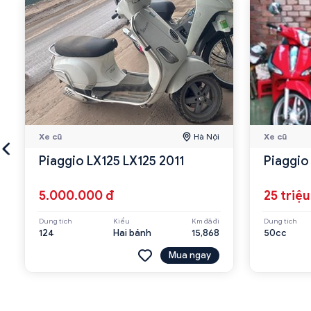
Xe cũ
Hà Nội
Xe cũ
Piaggio LX125 LX125 2011
Piaggio
5.000.000 đ
25 triệu
Dung tích
Kiểu
Km đã đi
Dung tích
124
Hai bánh
15,868
50cc
Mua ngay