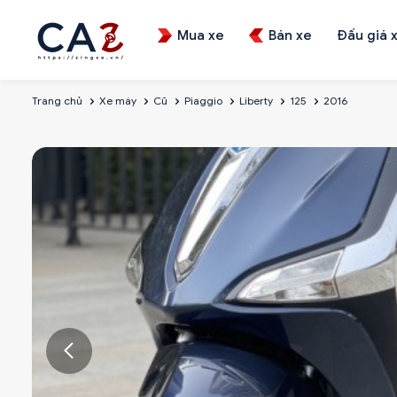
Mua xe
Bán xe
Đấu giá 
Trang chủ
Xe máy
Cũ
Piaggio
Liberty
125
2016