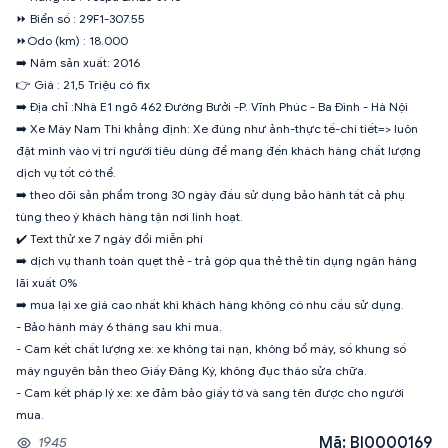
⏩ Biển số : 29F1-307.55
⏩Odo (km) : 18.000
➡️ Năm sản xuất: 2016
👉 Giá : 21,5 Triệu có fix
➡️ Địa chỉ :Nhà E1 ngõ 462 Đường Bưởi -P. Vĩnh Phúc - Ba Đình - Hà Nội
➡️ Xe Máy Nam Thi khẳng định: Xe đúng như ảnh-thực tế-chi tiết=> luôn
đặt mình vào vị trí người tiêu dùng để mang đến khách hàng chất lượng
dịch vụ tốt có thể.
➡️ theo dõi sản phẩm trong 30 ngày đầu sử dụng bảo hành tất cả phụ
tùng theo ý khách hàng tận nơi linh hoạt.
✔️ Text thử xe 7 ngày đổi miễn phí
➡️ dịch vụ thanh toán quẹt thẻ - trả góp qua thẻ thẻ tín dụng ngân hàng
lãi xuất 0%
➡️ mua lại xe giá cao nhất khi khách hàng không có nhu cầu sử dụng.
- Bảo hành máy 6 tháng sau khi mua.
- Cam kết chất lượng xe: xe không tai nạn, không bổ máy, số khung số
máy nguyên bản theo Giấy Đăng Ký, không đục tháo sửa chữa.
- Cam kết pháp lý xe: xe đảm bảo giấy tờ và sang tên được cho người
mua.
Mã: BI0000169
1945