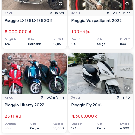
Xe cũ
Hà Nội
Xe cũ
Hồ Chí Minh
Piaggio LX125 LX125 2011
Piaggio Vespa Sprint 2022
5.000.000 đ
100 triệu
Dung tích
Kiểu
Km đã đi
Dung tích
Kiểu
Km đã đi
124
Hai bánh
15,868
150
Xe ga
800
Xe cũ
Hồ Chí Minh
Xe cũ
Hà Nội
Piaggio Liberty 2022
Piaggio Fly 2015
25 triệu
4.600.000 đ
Dung tích
Kiểu
Km đã đi
Dung tích
Kiểu
Km đã đi
50cc
Xe ga
30,000
124 cc
Xe ga
6,000