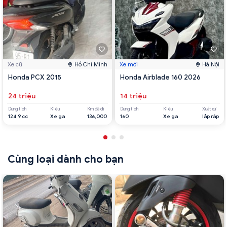
Xe cũ
Hồ Chí Minh
Xe mới
Hà Nội
Honda PCX 2015
Honda Airblade 160 2026
24 triệu
14 triệu
Dung tích
Kiểu
Km đã đi
Dung tích
Kiểu
Xuất xứ
124.9 cc
Xe ga
136,000
160
Xe ga
lắp ráp
Cùng loại dành cho bạn