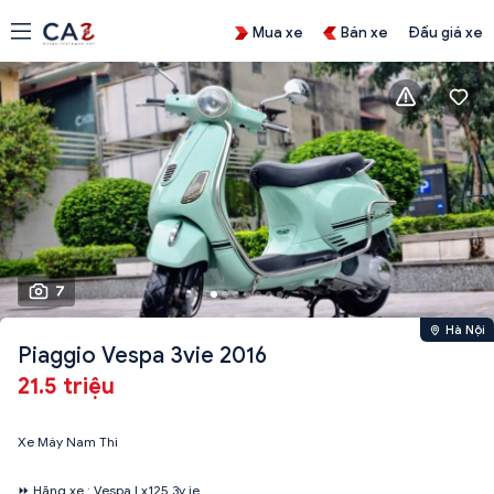
Mua xe
Bán xe
Đấu giá xe
7
Hà Nội
Piaggio Vespa 3vie 2016
21.5 triệu
Xe Máy Nam Thi
⏩ Hãng xe : Vespa Lx125 3v ie