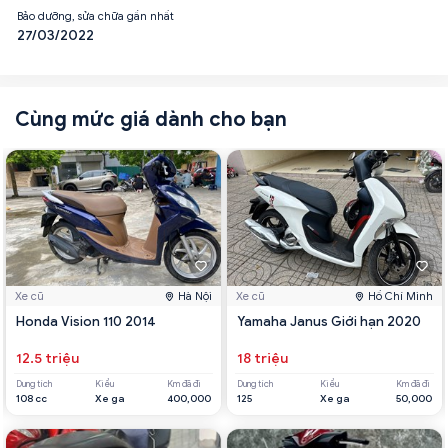
Bảo dưỡng, sửa chữa gần nhất
27/03/2022
Cùng mức giá dành cho bạn
Xe cũ
Hà Nội
Xe cũ
Hồ Chí Minh
Honda Vision 110 2014
Yamaha Janus Giới hạn 2020
12.5 triệu
18 triệu
Dung tích
Kiểu
Km đã đi
Dung tích
Kiểu
Km đã đi
108 cc
Xe ga
400,000
125
Xe ga
50,000