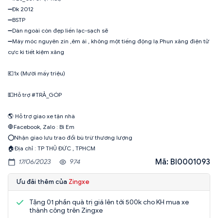
➖Đk 2012
➖BSTP
➖Dàn ngoài còn đẹp liền lạc-sạch sẽ
➖Máy móc nguyên zin ,êm ái , không một tiếng động lạ.Phun xăng điện tử
cực kì tiết kiệm xăng
💶1x (Mười mấy triệu)
💵Hỗ trợ #TRẢ_GÓP
🌎 Hỗ trợ giao xe tận nhà
🛑Facebook, Zalo : Bi Em
⭕️Nhận giao lưu trao đổi bù trừ thương lượng
🏠Địa chỉ : TP THỦ ĐỨC , TPHCM
Mã: BI0001093
17/06/2023
974
Ưu đãi thêm của
Zingxe
Tặng 01 phần quà trị giá lên tới 500k cho KH mua xe
thành công trên Zingxe