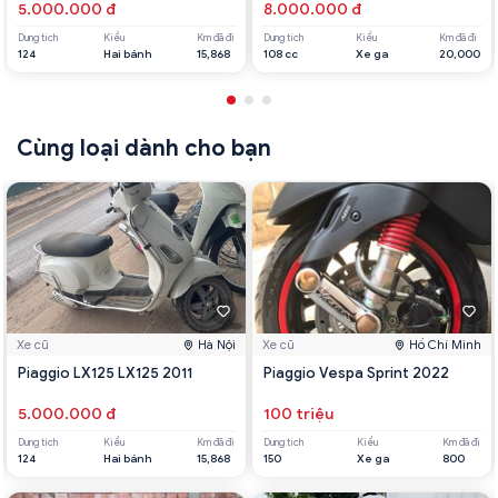
5.000.000 đ
8.000.000 đ
Dung tích
Kiểu
Km đã đi
Dung tích
Kiểu
Km đã đi
124
Hai bánh
15,868
108 cc
Xe ga
20,000
Cùng loại dành cho bạn
Xe cũ
Hà Nội
Xe cũ
Hồ Chí Minh
Piaggio LX125 LX125 2011
Piaggio Vespa Sprint 2022
5.000.000 đ
100 triệu
Dung tích
Kiểu
Km đã đi
Dung tích
Kiểu
Km đã đi
124
Hai bánh
15,868
150
Xe ga
800