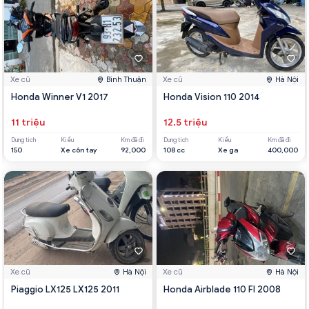
Xe cũ
Bình Thuận
Xe cũ
Hà Nội
Honda Winner V1 2017
Honda Vision 110 2014
11 triệu
12.5 triệu
Dung tích
Kiểu
Km đã đi
Dung tích
Kiểu
Km đã đi
150
Xe côn tay
92,000
108 cc
Xe ga
400,000
Xe cũ
Hà Nội
Xe cũ
Hà Nội
Piaggio LX125 LX125 2011
Honda Airblade 110 FI 2008