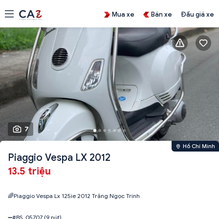
Mua xe
Bán xe
Đấu giá xe
7
Hồ Chí Minh
Piaggio Vespa LX 2012
13.5 triệu
🌈Piaggio Vespa Lx 125ie 2012 Trắng Ngọc Trinh
➖#BS_05707 (9 nút)