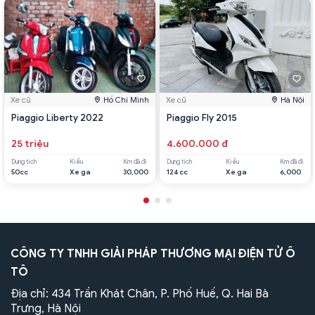
Xe cũ
Hồ Chí Minh
Xe cũ
Hà Nội
Piaggio Liberty 2022
Piaggio Fly 2015
25 triệu
4.600.000 đ
Dung tích
Kiểu
Km đã đi
Dung tích
Kiểu
Km đã đi
50cc
Xe ga
30,000
124 cc
Xe ga
6,000
CÔNG TY TNHH GIẢI PHÁP THƯƠNG MẠI ĐIỆN TỬ Ô
TÔ
Địa chỉ: 434 Trần Khát Chân, P. Phố Huế, Q. Hai Bà
Trưng, Hà Nội