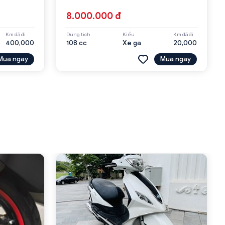
8.000.000 đ
Km đã đi
Dung tích
Kiểu
Km đã đi
400,000
108 cc
Xe ga
20,000
Mua ngay
Mua ngay