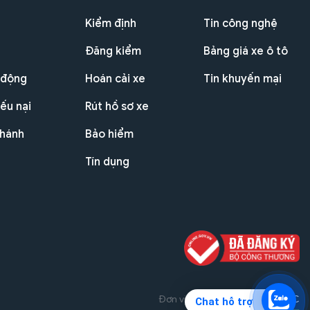
Kiểm định
Tin công nghệ
Đăng kiểm
Bảng giá xe ô tô
 động
Hoán cải xe
Tin khuyến mại
ếu nại
Rút hồ sơ xe
nhánh
Bảo hiểm
Tín dụng
Đơn vị triển khai dự án
THG JSC
Chat hỗ trợ