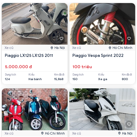
Xe cũ
Hà Nội
Xe cũ
Hồ Chí Minh
Piaggio LX125 LX125 2011
Piaggio Vespa Sprint 2022
5.000.000 đ
100 triệu
Dung tích
Kiểu
Km đã đi
Dung tích
Kiểu
Km đã đi
124
Hai bánh
15,868
150
Xe ga
800
Xe cũ
Hồ Chí Minh
Xe cũ
Hà Nội