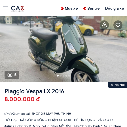
Mua xe
Bán xe
Đấu giá xe
5
Hà Nội
Piaggio Vespa LX 2016
8.000.000 đ
👉👉Xem xe tại: SHOP XE MÁY PHÚ THỊNH
HỖ TRỢ TRẢ GÓP 0 ĐỒNG NHẬN XE QUA THẺ TÍN DỤNG -VÀ CCCD
🏡🏡Địa chỉ: Số 11_Ngõ 394 đường MỸ ĐÌNH_Phường Mỹ Đình 1_Quận Nam