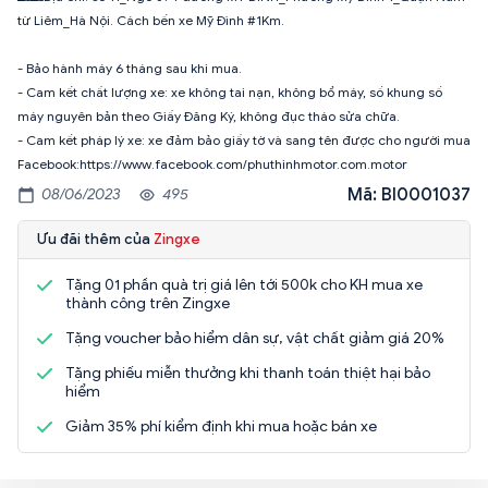
từ Liêm_Hà Nội. Cách bến xe Mỹ Đình #1Km.
- Bảo hành máy 6 tháng sau khi mua.
- Cam kết chất lượng xe: xe không tai nạn, không bổ máy, số khung số
máy nguyên bản theo Giấy Đăng Ký, không đục tháo sửa chữa.
- Cam kết pháp lý xe: xe đảm bảo giấy tờ và sang tên được cho người mua
Facebook:https://www.facebook.com/phuthinhmotor.com.motor
Mã: BI0001037
08/06/2023
495
Ưu đãi thêm của
Zingxe
Tặng 01 phần quà trị giá lên tới 500k cho KH mua xe
thành công trên Zingxe
Tặng voucher bảo hiểm dân sự, vật chất giảm giá 20%
Tặng phiếu miễn thưởng khi thanh toán thiệt hại bảo
hiểm
Giảm 35% phí kiểm định khi mua hoặc bán xe