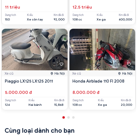
11 triệu
12.5 triệu
Dung tích
Kiểu
Km đã đi
Dung tích
Kiểu
Km đã đi
150
Xe côn tay
92,000
108 cc
Xe ga
400,000
Xe cũ
Hà Nội
Xe cũ
Hà Nội
Piaggio LX125 LX125 2011
Honda Airblade 110 FI 2008
5.000.000 đ
8.000.000 đ
Dung tích
Kiểu
Km đã đi
Dung tích
Kiểu
Km đã đi
124
Hai bánh
15,868
108 cc
Xe ga
20,000
Cùng loại dành cho bạn