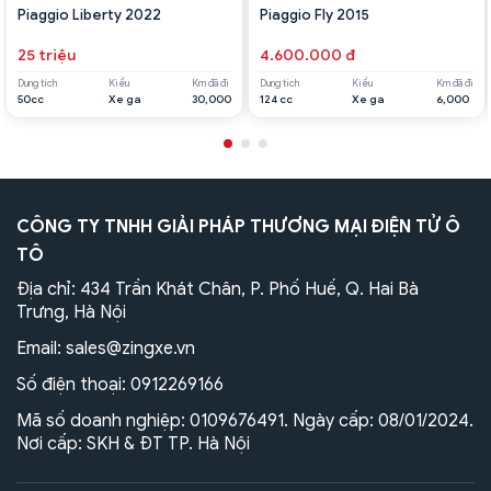
Piaggio Liberty 2022
Piaggio Fly 2015
25 triệu
4.600.000 đ
Dung tích
Kiểu
Km đã đi
Dung tích
Kiểu
Km đã đi
50cc
Xe ga
30,000
124 cc
Xe ga
6,000
CÔNG TY TNHH GIẢI PHÁP THƯƠNG MẠI ĐIỆN TỬ Ô
TÔ
Địa chỉ: 434 Trần Khát Chân, P. Phố Huế, Q. Hai Bà
Trưng, Hà Nội
Email:
sales@zingxe.vn
Số điện thoại:
0912269166
Mã số doanh nghiệp: 0109676491. Ngày cấp: 08/01/2024.
Nơi cấp: SKH & ĐT TP. Hà Nội