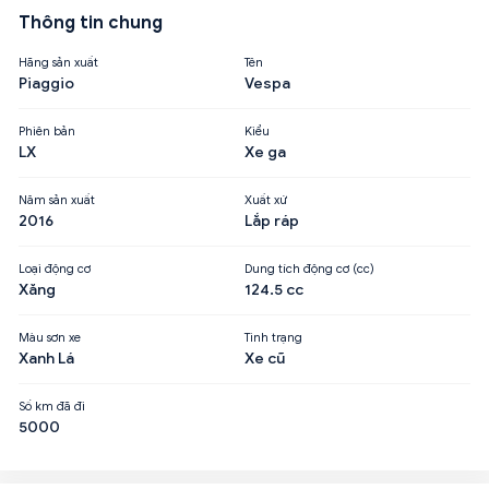
Thông tin chung
Hãng sản xuất
Tên
Piaggio
Vespa
Phiên bản
Kiểu
LX
Xe ga
Năm sản xuất
Xuất xứ
2016
Lắp ráp
Loại động cơ
Dung tích động cơ (cc)
Xăng
124.5 cc
Màu sơn xe
Tình trạng
Xanh Lá
Xe cũ
Số km đã đi
5000