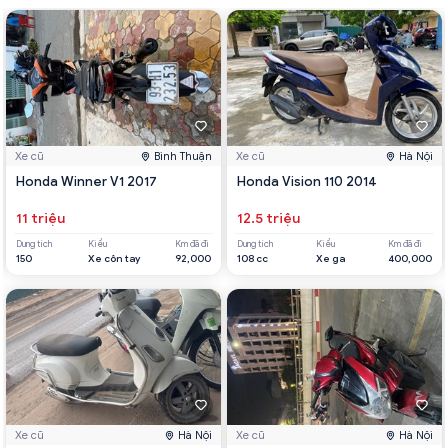
Xe cũ
Bình Thuận
Xe cũ
Hà Nội
Honda Winner V1 2017
Honda Vision 110 2014
11 triệu
12.5 triệu
Dung tích
Kiểu
Km đã đi
Dung tích
Kiểu
Km đã đi
150
Xe côn tay
92,000
108 cc
Xe ga
400,000
Xe cũ
Hà Nội
Xe cũ
Hà Nội