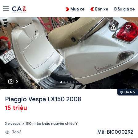
Mua xe
Bán xe
Đấu giá xe
6
Hà Nội
Piaggio Vespa LX150 2008
15 triệu
Xe vespa lx 150 nhập khẩu nguyên chiếc Ý
Mã: BI0000292
3663