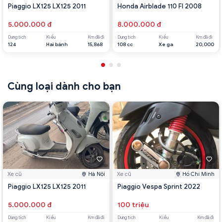
Piaggio LX125 LX125 2011
Honda Airblade 110 FI 2008
5.000.000 đ
8.000.000 đ
Dung tích
Kiểu
Km đã đi
Dung tích
Kiểu
Km đã đi
124
Hai bánh
15,868
108 cc
Xe ga
20,000
Cùng loại dành cho bạn
Xe cũ
Hà Nội
Xe cũ
Hồ Chí Minh
Piaggio LX125 LX125 2011
Piaggio Vespa Sprint 2022
5.000.000 đ
100 triệu
Dung tích
Kiểu
Km đã đi
Dung tích
Kiểu
Km đã đi