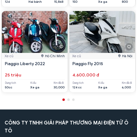
124
Hai bánh
15,868
150
Xe ga
800
Xe cũ
Hồ Chí Minh
Xe cũ
Hà Nội
Piaggio Liberty 2022
Piaggio Fly 2015
25 triệu
4.600.000 đ
Dung tích
Kiểu
Km đã đi
Dung tích
Kiểu
Km đã đi
50cc
Xe ga
30,000
124 cc
Xe ga
6,000
CÔNG TY TNHH GIẢI PHÁP THƯƠNG MẠI ĐIỆN TỬ Ô
TÔ