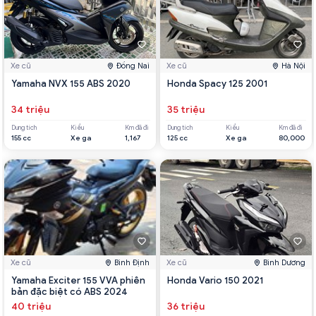
Xe cũ
Đồng Nai
Xe cũ
Hà Nội
Yamaha NVX 155 ABS 2020
Honda Spacy 125 2001
34 triệu
35 triệu
Dung tích
Kiểu
Km đã đi
Dung tích
Kiểu
Km đã đi
155 cc
Xe ga
1,167
125 cc
Xe ga
80,000
Xe cũ
Bình Định
Xe cũ
Bình Dương
Yamaha Exciter 155 VVA phiên
Honda Vario 150 2021
bản đặc biệt có ABS 2024
40 triệu
36 triệu