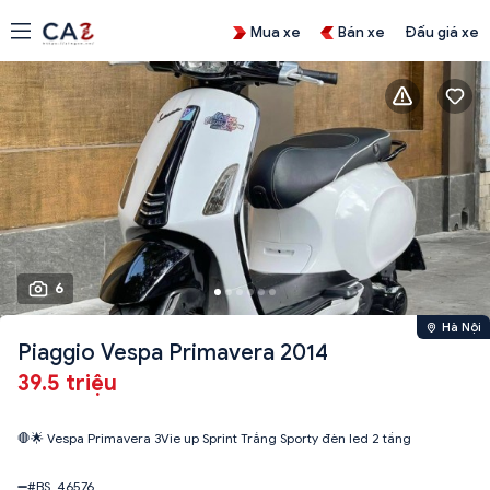
Mua xe
Bán xe
Đấu giá xe
6
Hà Nội
Piaggio Vespa Primavera 2014
39.5 triệu
🛑🌟 Vespa Primavera 3Vie up Sprint Trắng Sporty đèn led 2 tầng
➖#BS_46576