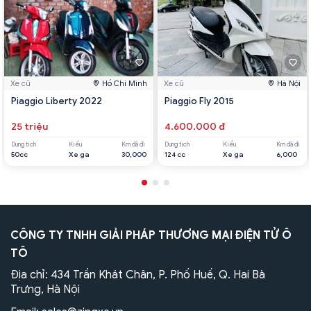
Xe cũ
Hồ Chí Minh
Xe cũ
Hà Nội
Piaggio Liberty 2022
Piaggio Fly 2015
25 triệu
4.600.000 đ
Dung tích
Kiểu
Km đã đi
Dung tích
Kiểu
Km đã đi
50cc
Xe ga
30,000
124 cc
Xe ga
6,000
CÔNG TY TNHH GIẢI PHÁP THƯƠNG MẠI ĐIỆN TỬ Ô
TÔ
Địa chỉ: 434 Trần Khát Chân, P. Phố Huế, Q. Hai Bà
Trưng, Hà Nội