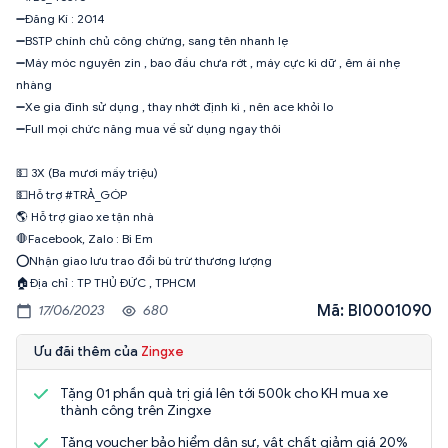
➖Đăng Kí : 2014
➖BSTP chính chủ công chứng, sang tên nhanh lẹ
➖Máy móc nguyên zin , bao đầu chưa rớt , máy cực kì dữ , êm ái nhẹ
nhàng
➖Xe gia đình sử dụng , thay nhớt định kì , nên ace khỏi lo
➖Full mọi chức năng mua về sử dụng ngay thôi
💵 3X (Ba mươi mấy triệu)
💵Hỗ trợ #TRẢ_GÓP
🌎 Hỗ trợ giao xe tận nhà
🛑Facebook, Zalo : Bi Em
⭕️Nhận giao lưu trao đổi bù trừ thương lượng
🏠Địa chỉ : TP THỦ ĐỨC , TPHCM
Mã: BI0001090
17/06/2023
680
Ưu đãi thêm của
Zingxe
Tặng 01 phần quà trị giá lên tới 500k cho KH mua xe
thành công trên Zingxe
Tặng voucher bảo hiểm dân sự, vật chất giảm giá 20%