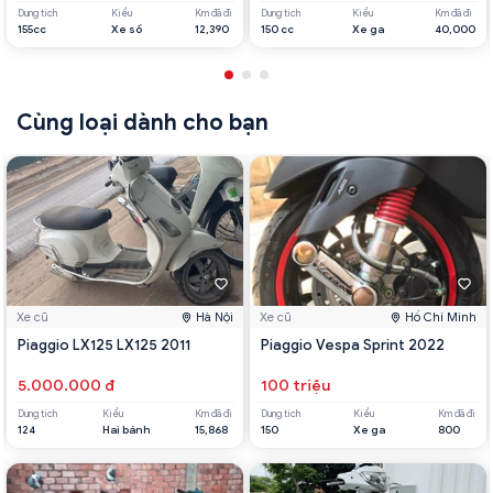
Dung tích
Kiểu
Km đã đi
Dung tích
Kiểu
Km đã đi
155cc
Xe số
12,390
150 cc
Xe ga
40,000
Cùng loại dành cho bạn
Xe cũ
Hà Nội
Xe cũ
Hồ Chí Minh
Piaggio LX125 LX125 2011
Piaggio Vespa Sprint 2022
5.000.000 đ
100 triệu
Dung tích
Kiểu
Km đã đi
Dung tích
Kiểu
Km đã đi
124
Hai bánh
15,868
150
Xe ga
800