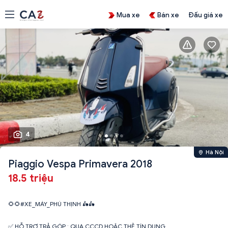
Mua xe
Bán xe
Đấu giá xe
4
Hà Nội
Piaggio Vespa Primavera 2018
18.5 triệu
🌻🌻#XE_MÁY_PHÚ THỊNH 🛵🛵
✅ HỖ TRỢ TRẢ GÓP : QUA CCCD HOẶC THẺ TÍN DỤNG