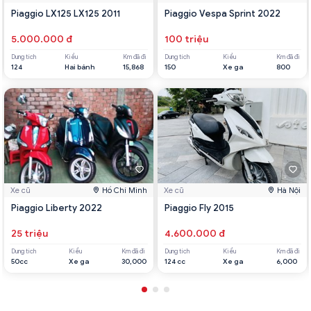
Piaggio LX125 LX125 2011
Piaggio Vespa Sprint 2022
5.000.000 đ
100 triệu
Dung tích
Kiểu
Km đã đi
Dung tích
Kiểu
Km đã đi
124
Hai bánh
15,868
150
Xe ga
800
Xe cũ
Hồ Chí Minh
Xe cũ
Hà Nội
Piaggio Liberty 2022
Piaggio Fly 2015
25 triệu
4.600.000 đ
Dung tích
Kiểu
Km đã đi
Dung tích
Kiểu
Km đã đi
50cc
Xe ga
30,000
124 cc
Xe ga
6,000