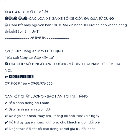
🌻 #ＨÀＮＧ_ＭỚＩ_ＶỀ 🎁
🅒🅗à🅞 🅑á🅝-CÁC LOẠI XE GA-XE SỐ-XE CÔN ĐÃ QUA SỬ DỤNG
👍 Cam kết máy nguyên bản 100%. Sai xin hoàn 100% tiền cho khách hàng
👍👍👍Bảo hành Uy Tín
============•💙💙💙💙•===========
👉👉 Cửa Hàng Xe Máy PHÚ THỊNH
" 𝑁𝑜̛𝑖 𝑐ℎ𝑎̂́𝑡 𝑙𝑢̛𝑜̛̣𝑛𝑔 𝑡𝑎̣𝑜 𝑑𝑢̛̣𝑛𝑔 𝑛𝑖𝑒̂̀𝑚 𝑡𝑖𝑛"
🏨 Đ𝐈̣𝐀 𝐂𝐇𝐈̉ : SỐ 11 NGÕ 394 - ĐƯỜNG MỸ ĐÌNH 1-Q. NAM TỪ LIÊM- HÀ
NỘI.
☎️ 🅷🅾🆃🅻🅸🅽🅴 :
0919.029.466 – 0968.976.366
CAM KẾT CHẤT LƯỢNG - BẢO HÀNH CHÍNH HÃNG
✔ Bảo hành động cơ 1 năm.
✔ Bảo hành an ninh trọn đời
✔️ Xe đẹp như hình, máy êm, không lỗi nhỏ, test xe 7 ngày.
✔️ Hỗ trợ ủy quyền hoặc rút hồ sơ cho khách muốn đổi biển.
✔️ Nhận trao đổi tất cả các dòng xe với giá ưu đãi nhất.