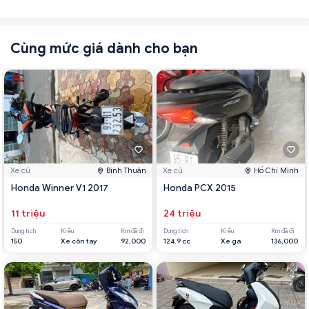
Cùng mức giá dành cho bạn
Xe cũ
Bình Thuận
Xe cũ
Hồ Chí Minh
Honda Winner V1 2017
Honda PCX 2015
11 triệu
24 triệu
Dung tích
Kiểu
Km đã đi
Dung tích
Kiểu
Km đã đi
150
Xe côn tay
92,000
124.9 cc
Xe ga
136,000