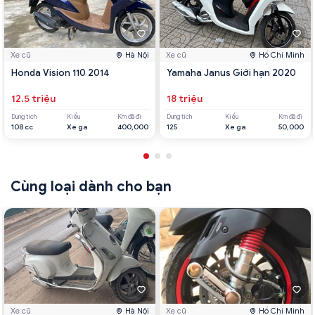
Xe cũ
Hà Nội
Xe cũ
Hồ Chí Minh
Honda Vision 110 2014
Yamaha Janus Giới hạn 2020
12.5 triệu
18 triệu
Dung tích
Kiểu
Km đã đi
Dung tích
Kiểu
Km đã đi
108 cc
Xe ga
400,000
125
Xe ga
50,000
Cùng loại dành cho bạn
Xe cũ
Hà Nội
Xe cũ
Hồ Chí Minh