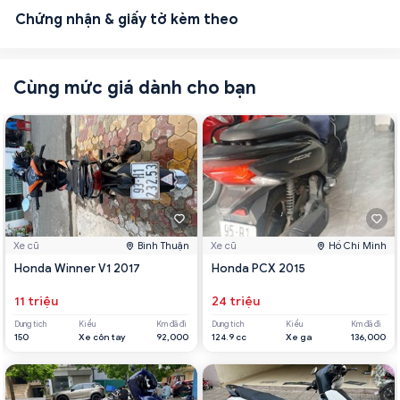
Chứng nhận & giấy tờ kèm theo
Cùng mức giá dành cho bạn
Xe cũ
Bình Thuận
Xe cũ
Hồ Chí Minh
Honda Winner V1 2017
Honda PCX 2015
11 triệu
24 triệu
Dung tích
Kiểu
Km đã đi
Dung tích
Kiểu
Km đã đi
150
Xe côn tay
92,000
124.9 cc
Xe ga
136,000