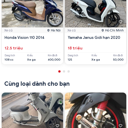
Xe cũ
Hà Nội
Xe cũ
Hồ Chí Minh
Honda Vision 110 2014
Yamaha Janus Giới hạn 2020
12.5 triệu
18 triệu
Dung tích
Kiểu
Km đã đi
Dung tích
Kiểu
Km đã đi
108 cc
Xe ga
400,000
125
Xe ga
50,000
Cùng loại dành cho bạn