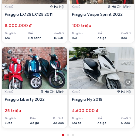
Xe cũ
Hà Nội
Xe cũ
Hồ Chí Minh
Piaggio LX125 LX125 2011
Piaggio Vespa Sprint 2022
5.000.000 đ
100 triệu
Dung tích
Kiểu
Km đã đi
Dung tích
Kiểu
Km đã đi
124
Hai bánh
15,868
150
Xe ga
800
Xe cũ
Hồ Chí Minh
Xe cũ
Hà Nội
Piaggio Liberty 2022
Piaggio Fly 2015
25 triệu
4.600.000 đ
Dung tích
Kiểu
Km đã đi
Dung tích
Kiểu
Km đã đi
50cc
Xe ga
30,000
124 cc
Xe ga
6,000