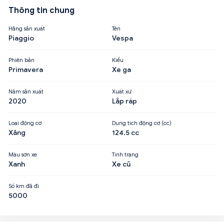
Thông tin chung
Hãng sản xuất
Tên
Piaggio
Vespa
Phiên bản
Kiểu
Primavera
Xe ga
Năm sản xuất
Xuất xứ
2020
Lắp ráp
Loại động cơ
Dung tích động cơ (cc)
Xăng
124.5 cc
Màu sơn xe
Tình trạng
Xanh
Xe cũ
Số km đã đi
5000