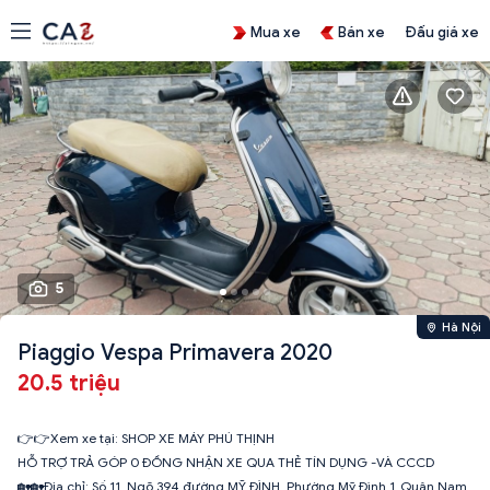
Mua xe
Bán xe
Đấu giá xe
5
Hà Nội
Piaggio Vespa Primavera 2020
20.5 triệu
👉👉Xem xe tại: SHOP XE MÁY PHÚ THỊNH
HỖ TRỢ TRẢ GÓP 0 ĐỒNG NHẬN XE QUA THẺ TÍN DỤNG -VÀ CCCD
🏡🏡Địa chỉ: Số 11_Ngõ 394 đường MỸ ĐÌNH_Phường Mỹ Đình 1_Quận Nam