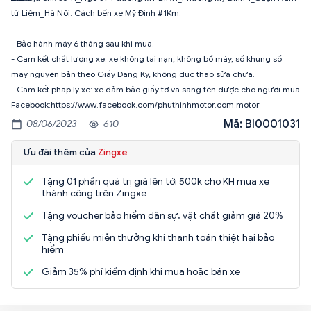
từ Liêm_Hà Nội. Cách bến xe Mỹ Đình #1Km.
- Bảo hành máy 6 tháng sau khi mua.
- Cam kết chất lượng xe: xe không tai nạn, không bổ máy, số khung số
máy nguyên bản theo Giấy Đăng Ký, không đục tháo sửa chữa.
- Cam kết pháp lý xe: xe đảm bảo giấy tờ và sang tên được cho người mua
Facebook:https://www.facebook.com/phuthinhmotor.com.motor
Mã: BI0001031
08/06/2023
610
Ưu đãi thêm của
Zingxe
Tặng 01 phần quà trị giá lên tới 500k cho KH mua xe
thành công trên Zingxe
Tặng voucher bảo hiểm dân sự, vật chất giảm giá 20%
Tặng phiếu miễn thưởng khi thanh toán thiệt hại bảo
hiểm
Giảm 35% phí kiểm định khi mua hoặc bán xe