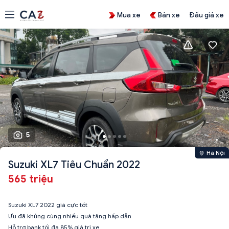
Mua xe
Bán xe
Đấu giá xe
5
Hà Nội
Suzuki XL7 Tiêu Chuẩn 2022
565 triệu
Suzuki XL7 2022 giá cực tốt
Ưu đã khủng cùng nhiều quà tặng hấp dẫn
Hỗ trợ bank tối đa 85% giá trị xe