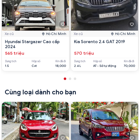
Xe cũ
Hồ Chí Minh
Xe cũ
Hồ Chí Minh
Hyundai Stargazer Cao cấp
Kia Sorento 2.4 GAT 2019
2024
565 triệu
570 triệu
Dung tích
Hộp số
Km đã đi
Dung tích
Hộp số
Km đã đi
1.5
Cvt
18,000
2.4 L
AT - Số tự động
70,000
Cùng loại dành cho bạn