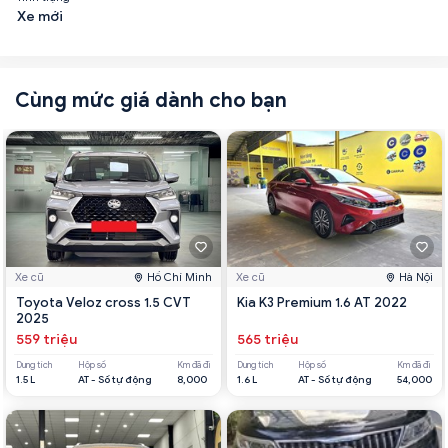
Xe mới
Cùng mức giá dành cho bạn
Xe cũ
Hồ Chí Minh
Xe cũ
Hà Nội
Toyota Veloz cross 1.5 CVT
Kia K3 Premium 1.6 AT 2022
2025
559 triệu
565 triệu
Dung tích
Hộp số
Km đã đi
Dung tích
Hộp số
Km đã đi
1.5 L
AT - Số tự động
8,000
1.6 L
AT - Số tự động
54,000