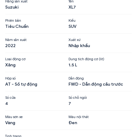
Hãng sản xuất
Tên
Suzuki
XL7
Phiên bản
Kiểu
Tiêu Chuẩn
SUV
Năm sản xuất
Xuất xứ
2022
Nhập khẩu
Loại động cơ
Dung tích động cơ (lít)
Xăng
1.5 L
Hộp số
Dẫn động
AT - Số tự động
FWD - Dẫn động cầu trước
Số cửa
Số chỗ ngồi
4
7
Màu sơn xe
Màu nội thất
Vàng
Đen
Tình trạng