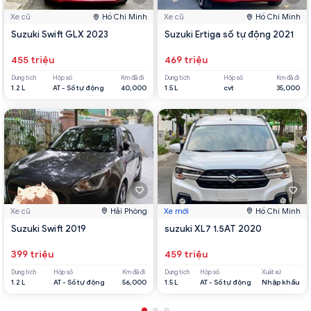
Xe cũ
Hồ Chí Minh
Xe cũ
Hồ Chí Minh
Suzuki Swift GLX 2023
Suzuki Ertiga số tự động 2021
455 triệu
469 triệu
Dung tích
Hộp số
Km đã đi
Dung tích
Hộp số
Km đã đi
1.2 L
AT - Số tự động
40,000
1.5 L
cvt
35,000
Xe cũ
Hải Phòng
Xe mới
Hồ Chí Minh
Suzuki Swift 2019
suzuki XL7 1.5AT 2020
399 triệu
459 triệu
Dung tích
Hộp số
Km đã đi
Dung tích
Hộp số
Xuất xứ
1.2 L
AT - Số tự động
56,000
1.5 L
AT - Số tự động
Nhập khẩu