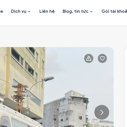
xe
Dịch vụ
Liên hệ
Blog, tin tức
Gói tài kho