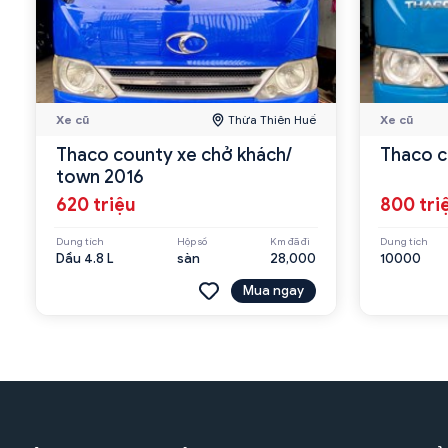
Xe cũ
Thừa Thiên Huế
Xe cũ
Thaco county xe chở khách/
Thaco c
town 2016
620 triệu
800 tri
Dung tích
Hộp số
Km đã đi
Dung tích
Dầu 4.8 L
sàn
28,000
10000
Mua ngay