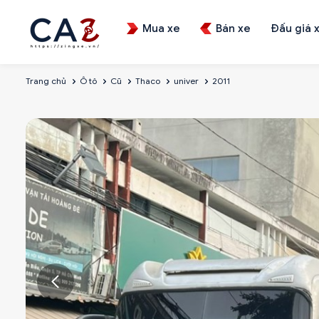
Mua xe
Bán xe
Đấu giá 
Trang chủ
Ô tô
Cũ
Thaco
univer
2011