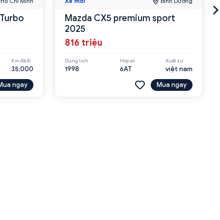
Hồ Chí Minh
Xe mới
Bình Dương
 Turbo
Mazda CX5 premium sport
2025
816 triệu
Km đã đi
Dung tích
Hộp số
Xuất xứ
35,000
1998
6AT
việt nam
Mua ngay
Mua ngay