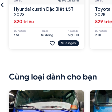
Xe cũ
Hồ Chí Minh
Xe cũ
Hyundai custin Đặc Biệt 1.5T
Toyota 
2023
2025
820 triệu
829 tri
Dung tích
Hộp số
Km đã đi
Dung tích
1.5L
tự động
59,000
2.0L
Mua ngay
Cùng loại dành cho bạn