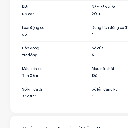
Kiểu
Năm sản xuất
univer
2011
Loại động cơ
Dung tích động cơ (lí
số
1
Dẫn động
Số cửa
tự động
5
Màu sơn xe
Màu nội thất
Tím Xám
Đỏ
Số km đã đi
Số lần đăng ký
332,873
1