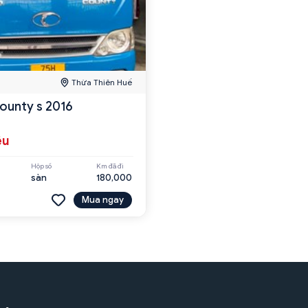
Thừa Thiên Huế
ounty s 2016
ệu
Hộp số
Km đã đi
sàn
180,000
Mua ngay