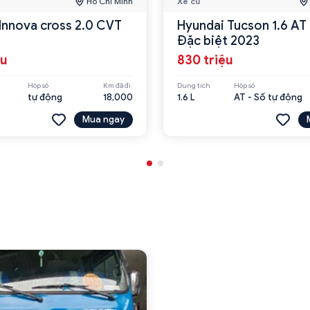
Hồ Chí Minh
Xe cũ
Innova cross 2.0 CVT
Hyundai Tucson 1.6 AT
Đặc biệt 2023
ệu
830 triệu
Hộp số
Km đã đi
Dung tích
Hộp số
tự động
18,000
1.6 L
AT - Số tự động
Mua ngay