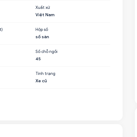
Xuất xứ
Việt Nam
t)
Hộp số
số sàn
Số chỗ ngồi
45
Tình trạng
Xe cũ