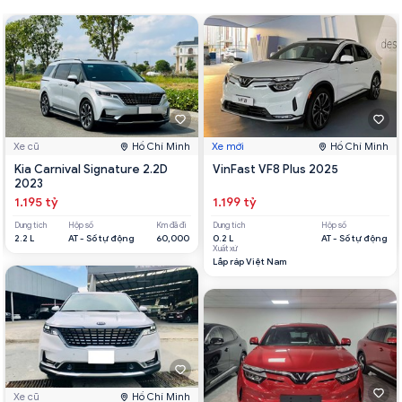
Xe cũ
Hồ Chí Minh
Xe mới
Hồ Chí Minh
Kia Carnival Signature 2.2D
VinFast VF8 Plus 2025
2023
1.195 tỷ
1.199 tỷ
Dung tích
Hộp số
Km đã đi
Dung tích
Hộp số
2.2 L
AT - Số tự động
60,000
0.2 L
AT - Số tự động
Xuất xứ
Lắp ráp Việt Nam
Xe cũ
Hồ Chí Minh