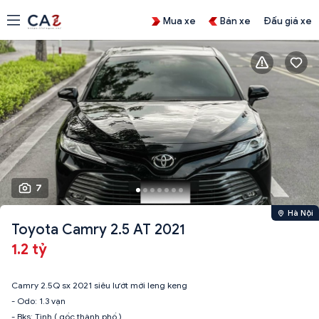
Mua xe
Bán xe
Đấu giá xe
7
Hà Nội
Toyota Camry 2.5 AT 2021
1.2 tỷ
Camry 2.5Q sx 2021 siêu lướt mới leng keng
- Odo: 1.3 vạn
- Bks: Tình ( gốc thành phố )