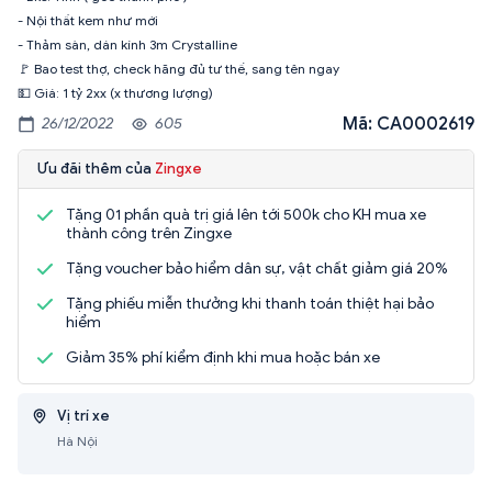
- Nội thất kem như mới
- Thảm sàn, dán kính 3m Crystalline
🚩 Bao test thợ, check hãng đủ tư thế, sang tên ngay
💵 Giá: 1 tỷ 2xx (x thương lượng)
Mã: CA0002619
26/12/2022
605
Ưu đãi thêm của
Zingxe
Tặng 01 phần quà trị giá lên tới 500k cho KH mua xe
thành công trên Zingxe
Tặng voucher bảo hiểm dân sự, vật chất giảm giá 20%
Tặng phiếu miễn thưởng khi thanh toán thiệt hại bảo
hiểm
Giảm 35% phí kiểm định khi mua hoặc bán xe
Vị trí xe
Hà Nội