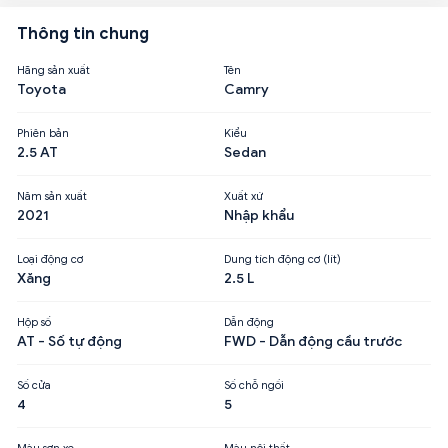
Thông tin chung
Hãng sản xuất
Tên
Toyota
Camry
Phiên bản
Kiểu
2.5 AT
Sedan
Năm sản xuất
Xuất xứ
2021
Nhập khẩu
Loại động cơ
Dung tích động cơ (lít)
Xăng
2.5 L
Hộp số
Dẫn động
AT - Số tự động
FWD - Dẫn động cầu trước
Số cửa
Số chỗ ngồi
4
5
Màu sơn xe
Màu nội thất