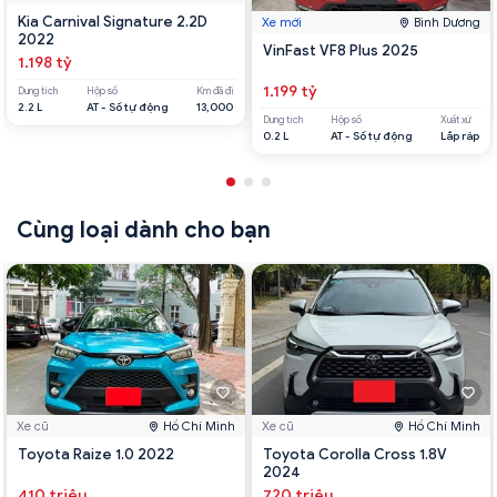
Kia Carnival Signature 2.2D
Xe mới
Bình Dương
2022
VinFast VF8 Plus 2025
1.198 tỷ
1.199 tỷ
Dung tích
Hộp số
Km đã đi
2.2 L
AT - Số tự động
13,000
Dung tích
Hộp số
Xuất xứ
0.2 L
AT - Số tự động
Lắp ráp
Cùng loại dành cho bạn
Xe cũ
Hồ Chí Minh
Xe cũ
Hồ Chí Minh
Toyota Raize 1.0 2022
Toyota Corolla Cross 1.8V
2024
410 triệu
720 triệu