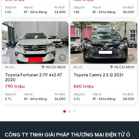
Dung tích
Hộp số
Km đã đi
Dung tích
Hộp số
Km đã đi
1.0 L
AT - Số tự động
24,000
1.8 L
AT - Số tự động
30,000
Xe cũ
Hồ Chí Minh
Xe cũ
Hồ Chí Minh
Toyota Fortuner 2.7V 4x2 AT
Toyota Camry 2.5 Q 2021
2020
790 triệu
840 triệu
Dung tích
Hộp số
Km đã đi
Dung tích
Hộp số
Km đã đi
2.7 L
AT - Số tự động
54,000
2.5 L
AT - Số tự động
28,000
CÔNG TY TNHH GIẢI PHÁP THƯƠNG MẠI ĐIỆN TỬ Ô