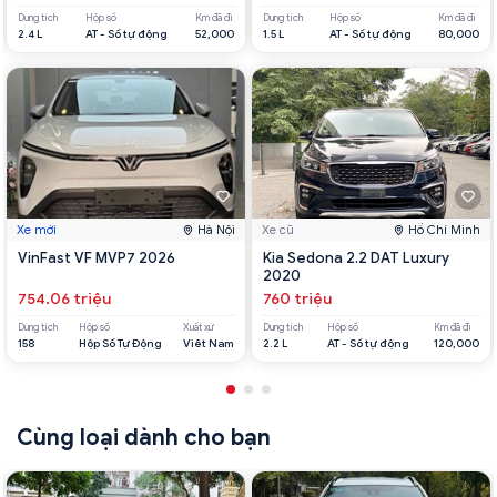
Dung tích
Hộp số
Km đã đi
Dung tích
Hộp số
Km đã đi
2.4 L
AT - Số tự động
52,000
1.5 L
AT - Số tự động
80,000
Xe mới
Hà Nội
Xe cũ
Hồ Chí Minh
VinFast VF MVP7 2026
Kia Sedona 2.2 DAT Luxury
2020
754.06 triệu
760 triệu
Dung tích
Hộp số
Xuất xứ
Dung tích
Hộp số
Km đã đi
158
Hộp Số Tự Động
Viêt Nam
2.2 L
AT - Số tự động
120,000
Cùng loại dành cho bạn