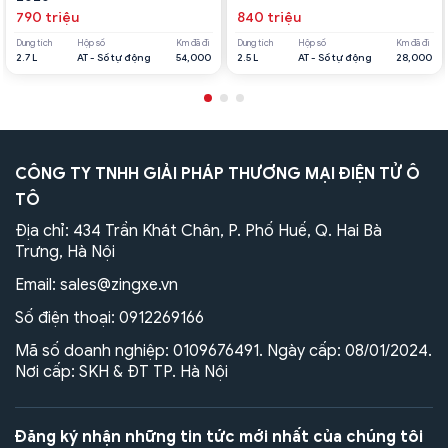
790 triệu
840 triệu
Dung tích
Hộp số
Km đã đi
Dung tích
Hộp số
Km đã đi
2.7 L
AT - Số tự động
54,000
2.5 L
AT - Số tự động
28,000
CÔNG TY TNHH GIẢI PHÁP THƯƠNG MẠI ĐIỆN TỬ Ô
TÔ
Địa chỉ: 434 Trần Khát Chân, P. Phố Huế, Q. Hai Bà
Trưng, Hà Nội
Email:
sales@zingxe.vn
Số điện thoại:
0912269166
Mã số doanh nghiệp: 0109676491. Ngày cấp: 08/01/2024.
Nơi cấp: SKH & ĐT TP. Hà Nội
Đăng ký nhận những tin tức mới nhất của chúng tôi