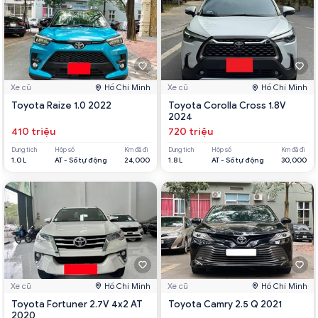
Xe cũ
Hồ Chí Minh
Xe cũ
Hồ Chí Minh
Toyota Raize 1.0 2022
Toyota Corolla Cross 1.8V
2024
410 triệu
720 triệu
Dung tích
Hộp số
Km đã đi
Dung tích
Hộp số
Km đã đi
1.0 L
AT - Số tự động
24,000
1.8 L
AT - Số tự động
30,000
Xe cũ
Hồ Chí Minh
Xe cũ
Hồ Chí Minh
Toyota Fortuner 2.7V 4x2 AT
Toyota Camry 2.5 Q 2021
2020