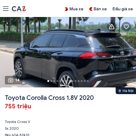
Mua xe
Bán xe
Đấu giá xe
14
Hà Nội
Toyota Corolla Cross 1.8V 2020
755 triệu
Toyota Cross V
Sx 2020
Bks 60A 87433