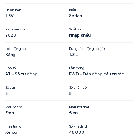
Phiên bản
Kiểu
1.8V
Sedan
Năm sản xuất
Xuất xứ
2020
Nhập khẩu
Loại động cơ
Dung tích động cơ (lít)
Xăng
1.8 L
Hộp số
Dẫn động
AT - Số tự động
FWD - Dẫn động cầu trước
Số cửa
Số chỗ ngồi
5
5
Màu sơn xe
Màu nội thất
Đen
Đen
Tình trạng
Số km đã đi
Xe cũ
48,000