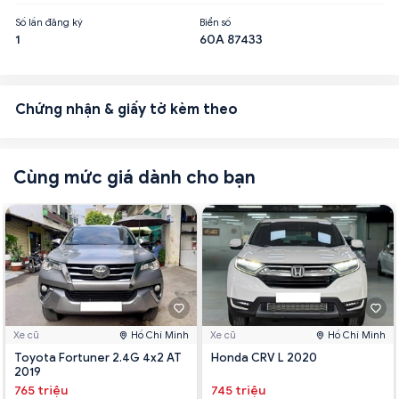
Số lần đăng ký
Biển số
1
60A 87433
Chứng nhận & giấy tờ kèm theo
Cùng mức giá dành cho bạn
Xe cũ
Hồ Chí Minh
Xe cũ
Hồ Chí Minh
Toyota Fortuner 2.4G 4x2 AT
Honda CRV L 2020
2019
765 triệu
745 triệu