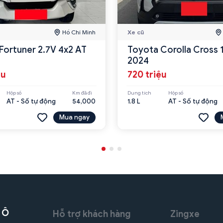
Hồ Chí Minh
Xe cũ
Fortuner 2.7V 4x2 AT
Toyota Corolla Cross 
2024
ệu
720 triệu
Hộp số
Km đã đi
Dung tích
Hộp số
AT - Số tự động
54,000
1.8 L
AT - Số tự động
Mua ngay
 Ô
Hỗ trợ khách hàng
Zingxe