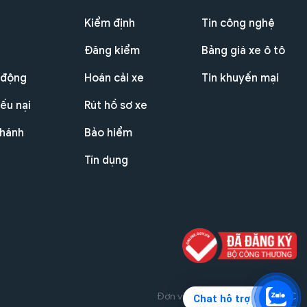
Kiểm định
Tin công nghệ
Đăng kiểm
Bảng giá xe ô tô
 động
Hoán cải xe
Tin khuyến mại
ếu nại
Rút hồ sơ xe
nhánh
Bảo hiểm
Tín dụng
Đơn vị triển khai dự án
THG JSC
Chat hỗ trợ