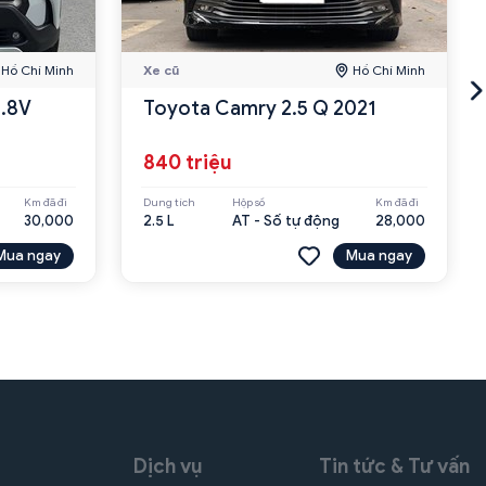
Hồ Chí Minh
Xe cũ
Hồ Chí Minh
1.8V
Toyota Camry 2.5 Q 2021
840 triệu
Km đã đi
Dung tích
Hộp số
Km đã đi
30,000
2.5 L
AT - Số tự động
28,000
Mua ngay
Mua ngay
Dịch vụ
Tin tức & Tư vấn