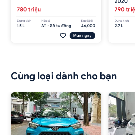
2020
780 triệu
790 tri
Dung tích
Hộp số
Km đã đi
Dung tích
1.5 L
AT - Số tự động
46,000
2.7 L
Mua ngay
Cùng loại dành cho bạn