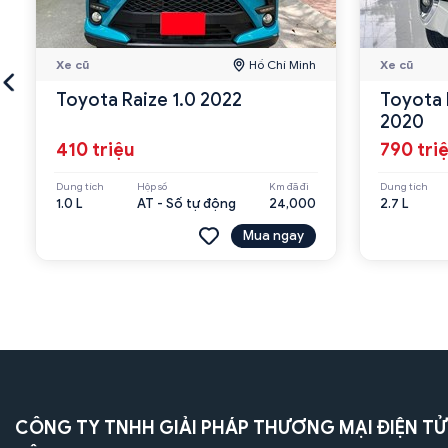
Xe cũ
Hồ Chí Minh
Xe cũ
Toyota Raize 1.0 2022
Toyota 
2020
410 triệu
790 tri
Dung tích
Hộp số
Km đã đi
Dung tích
1.0 L
AT - Số tự động
24,000
2.7 L
Mua ngay
CÔNG TY TNHH GIẢI PHÁP THƯƠNG MẠI ĐIỆN TỬ