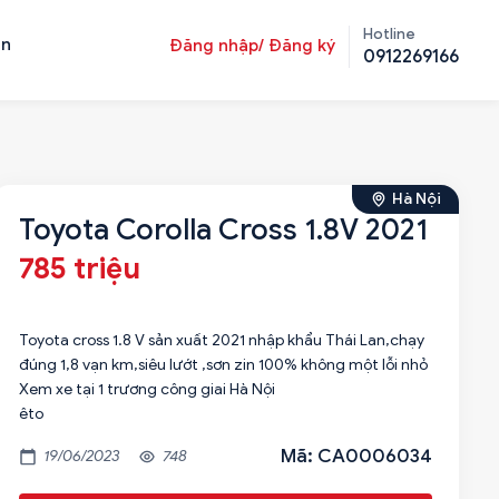
Hotline
ản
Đăng nhập/ Đăng ký
0912269166
Hà Nội
Toyota Corolla Cross 1.8V 2021
785 triệu
Toyota cross 1.8 V sản xuất 2021 nhập khẩu Thái Lan,chạy
đúng 1,8 vạn km,siêu lướt ,sơn zin 100% không một lỗi nhỏ
Xem xe tại 1 trương công giai Hà Nội
êto
Mã: CA0006034
19/06/2023
748