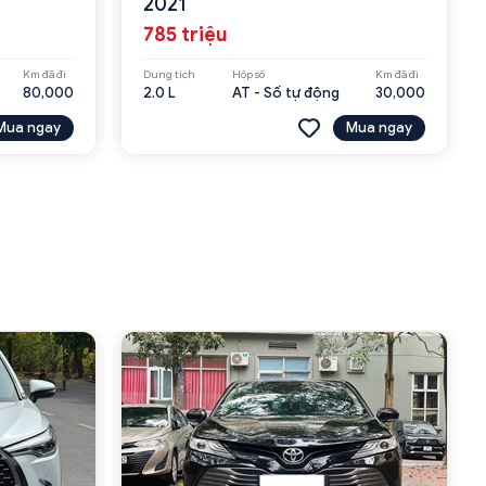
2021
785 triệu
Km đã đi
Dung tích
Hộp số
Km đã đi
80,000
2.0 L
AT - Số tự động
30,000
Mua ngay
Mua ngay