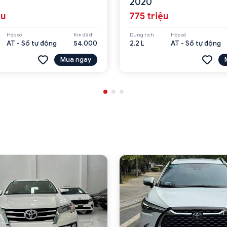
2020
ệu
775 triệu
Hộp số
Km đã đi
Dung tích
Hộp số
AT - Số tự động
54,000
2.2 L
AT - Số tự động
Mua ngay