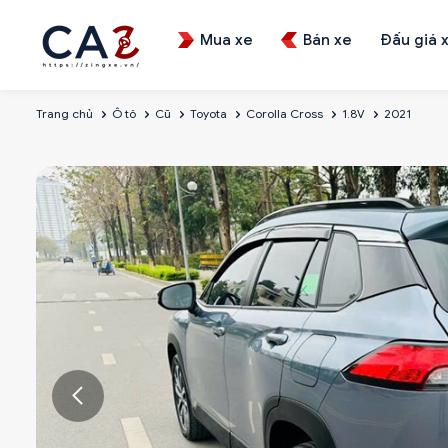
Mua xe
Bán xe
Đấu giá 
Trang chủ
Ô tô
Cũ
Toyota
Corolla Cross
1.8V
2021