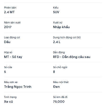
Phiên bản
Kiểu
2.4 MT
SUV
Năm sản xuất
Xuất xứ
2017
Nhập khẩu
Loại động cơ
Dung tích động cơ (lít)
Dầu
2.4 L
Hộp số
Dẫn động
MT - Số tay
RFD - Dẫn động cầu sau
Số cửa
Số chỗ ngồi
5
8
Màu sơn xe
Màu nội thất
Trắng Ngọc Trinh
Đen
Tình trạng
Số km đã đi
Xe cũ
75,000