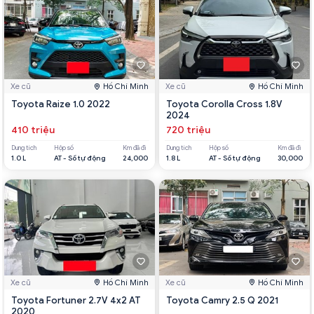
Xe cũ
Hồ Chí Minh
Xe cũ
Hồ Chí Minh
Toyota Raize 1.0 2022
Toyota Corolla Cross 1.8V
2024
410 triệu
720 triệu
Dung tích
Hộp số
Km đã đi
Dung tích
Hộp số
Km đã đi
1.0 L
AT - Số tự động
24,000
1.8 L
AT - Số tự động
30,000
Xe cũ
Hồ Chí Minh
Xe cũ
Hồ Chí Minh
Toyota Fortuner 2.7V 4x2 AT
Toyota Camry 2.5 Q 2021
2020