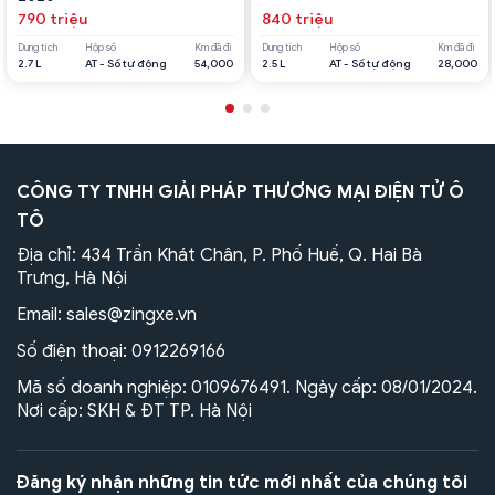
790 triệu
840 triệu
Dung tích
Hộp số
Km đã đi
Dung tích
Hộp số
Km đã đi
2.7 L
AT - Số tự động
54,000
2.5 L
AT - Số tự động
28,000
CÔNG TY TNHH GIẢI PHÁP THƯƠNG MẠI ĐIỆN TỬ Ô
TÔ
Địa chỉ: 434 Trần Khát Chân, P. Phố Huế, Q. Hai Bà
Trưng, Hà Nội
Email:
sales@zingxe.vn
Số điện thoại:
0912269166
Mã số doanh nghiệp: 0109676491. Ngày cấp: 08/01/2024.
Nơi cấp: SKH & ĐT TP. Hà Nội
Đăng ký nhận những tin tức mới nhất của chúng tôi