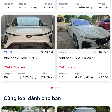
Dung tích
Hộp số
Km đã đi
Dung tích
Hộp số
Km đã đi
2.4 L
AT - Số tự động
52,000
2.2 L
AT - Số tự động
120,000
Xe mới
Hà Nội
Xe cũ
Phú Yên
VinFast VF MVP7 2026
VinFast Lux A 2.0 2022
754.06 triệu
760 triệu
Dung tích
Hộp số
Xuất xứ
Dung tích
Hộp số
Km đã đi
158
Hộp Số Tự Động
Viêt Nam
2.0 L
AT - Số tự động
45,000
Cùng loại dành cho bạn