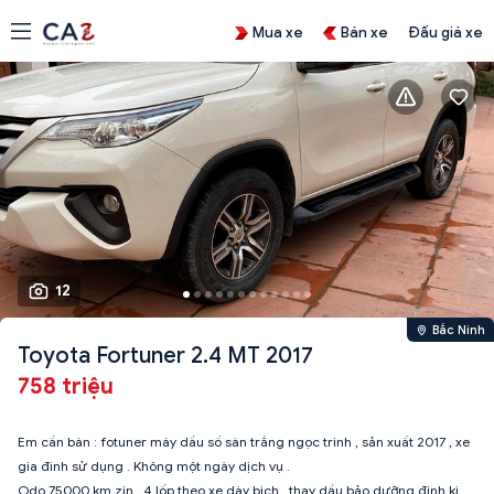
Mua xe
Bán xe
Đấu giá xe
12
Bắc Ninh
Toyota Fortuner 2.4 MT 2017
758 triệu
Em cần bán : fotuner máy dầu số sàn trắng ngọc trinh , sản xuất 2017 , xe
gia đình sử dụng . Không một ngày dịch vụ .
Odo 75000 km zin . 4 lốp theo xe dày bịch , thay dầu bảo dưỡng định kì