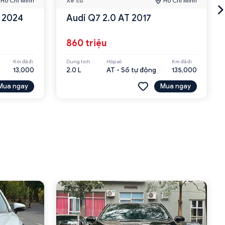
Hồ Chí Minh
Xe cũ
Hồ Chí Minh
S 2024
Audi Q7 2.0 AT 2017
860 triệu
Km đã đi
Dung tích
Hộp số
Km đã đi
13,000
2.0 L
AT - Số tự động
135,000
Mua ngay
Mua ngay