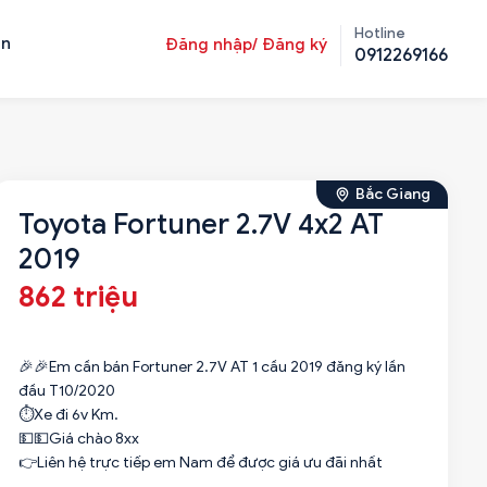
Hotline
ản
Đăng nhập/ Đăng ký
0912269166
Bắc Giang
Toyota Fortuner 2.7V 4x2 AT
2019
862 triệu
🎉🎉Em cần bán Fortuner 2.7V AT 1 cầu 2019 đăng ký lần
đầu T10/2020
⏱️Xe đi 6v Km.
💵💵Giá chào 8xx