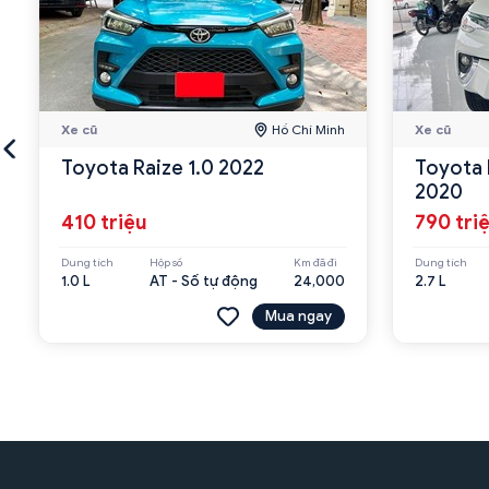
Xe cũ
Hồ Chí Minh
Xe cũ
Toyota Raize 1.0 2022
Toyota 
2020
410 triệu
790 tri
Dung tích
Hộp số
Km đã đi
Dung tích
1.0 L
AT - Số tự động
24,000
2.7 L
Mua ngay