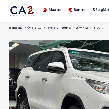
Mua xe
Bán xe
Đấu giá 
Trang chủ
Ô tô
Cũ
Toyota
Fortuner
2.7V 4x2 AT
2019