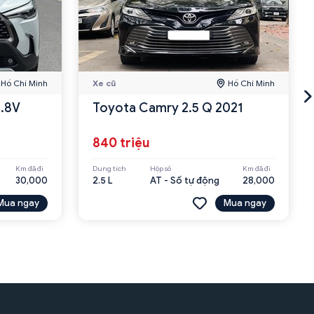
Hồ Chí Minh
Xe cũ
Hồ Chí Minh
1.8V
Toyota Camry 2.5 Q 2021
840 triệu
Km đã đi
Dung tích
Hộp số
Km đã đi
30,000
2.5 L
AT - Số tự động
28,000
Mua ngay
Mua ngay