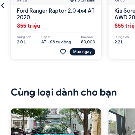
Xe cũ
Hồ Chí Minh
Xe cũ
Ford Ranger Raptor 2.0 4x4 AT
Kia Sor
2020
AWD 20
855 triệu
855 tri
Dung tích
Hộp số
Km đã đi
Dung tích
2.0 L
AT - Số tự động
80,000
2.2 L
Mua ngay
Cùng loại dành cho bạn