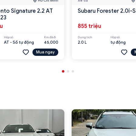
Hồ Chí Minh
Xe cũ
ento Signature 2.2 AT
Subaru Forester 2.0i-
23
ệu
855 triệu
Hộp số
Km đã đi
Dung tích
Hộp số
AT - Số tự động
45,000
2.0 L
tự động
Mua ngay