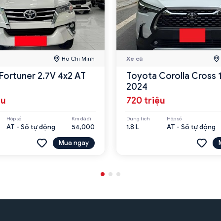
Hồ Chí Minh
Xe cũ
Fortuner 2.7V 4x2 AT
Toyota Corolla Cross 
2024
ệu
720 triệu
Hộp số
Km đã đi
Dung tích
Hộp số
AT - Số tự động
54,000
1.8 L
AT - Số tự động
Mua ngay