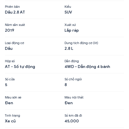
Phiên bản
Kiểu
Dầu 2.8 AT
SUV
Năm sản xuất
Xuất xứ
2019
Lắp ráp
Loại động cơ
Dung tích động cơ (lít)
Dầu
2.8 L
Hộp số
Dẫn động
AT - Số tự động
4WD - Dẫn động 4 bánh
Số cửa
Số chỗ ngồi
5
8
Màu sơn xe
Màu nội thất
Đen
Đen
Tình trạng
Số km đã đi
Xe cũ
45,000