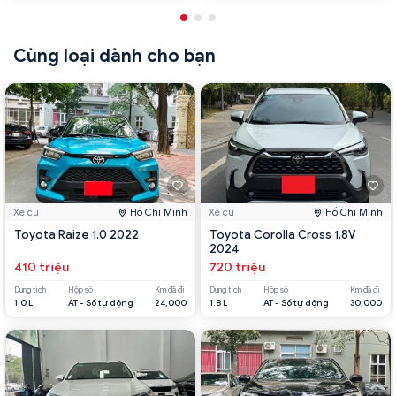
Cùng loại dành cho bạn
Xe cũ
Hồ Chí Minh
Xe cũ
Hồ Chí Minh
Toyota Raize 1.0 2022
Toyota Corolla Cross 1.8V
2024
410 triệu
720 triệu
Dung tích
Hộp số
Km đã đi
Dung tích
Hộp số
Km đã đi
1.0 L
AT - Số tự động
24,000
1.8 L
AT - Số tự động
30,000