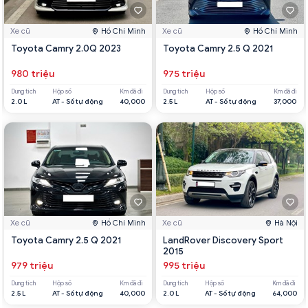
Xe cũ
Hồ Chí Minh
Xe cũ
Hồ Chí Minh
Toyota Camry 2.0Q 2023
Toyota Camry 2.5 Q 2021
980 triệu
975 triệu
Dung tích
Hộp số
Km đã đi
Dung tích
Hộp số
Km đã đi
2.0 L
AT - Số tự động
40,000
2.5 L
AT - Số tự động
37,000
Xe cũ
Hồ Chí Minh
Xe cũ
Hà Nội
Toyota Camry 2.5 Q 2021
LandRover Discovery Sport
2015
979 triệu
995 triệu
Dung tích
Hộp số
Km đã đi
Dung tích
Hộp số
Km đã đi
2.5 L
AT - Số tự động
40,000
2.0 L
AT - Số tự động
64,000