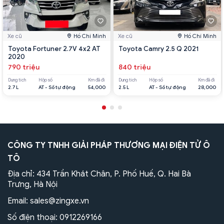
Xe cũ
Hồ Chí Minh
Xe cũ
Hồ Chí Minh
Toyota Fortuner 2.7V 4x2 AT
Toyota Camry 2.5 Q 2021
2020
790 triệu
840 triệu
Dung tích
Hộp số
Km đã đi
Dung tích
Hộp số
Km đã đi
2.7 L
AT - Số tự động
54,000
2.5 L
AT - Số tự động
28,000
CÔNG TY TNHH GIẢI PHÁP THƯƠNG MẠI ĐIỆN TỬ Ô
TÔ
Địa chỉ: 434 Trần Khát Chân, P. Phố Huế, Q. Hai Bà
Trưng, Hà Nội
Email:
sales@zingxe.vn
Số điện thoại:
0912269166