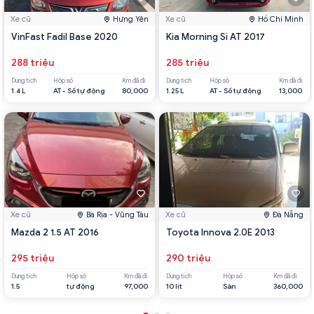
Xe cũ
Hưng Yên
Xe cũ
Hồ Chí Minh
VinFast Fadil Base 2020
Kia Morning Si AT 2017
288 triệu
285 triệu
Dung tích
Hộp số
Km đã đi
Dung tích
Hộp số
Km đã đi
1.4 L
AT - Số tự động
80,000
1.25 L
AT - Số tự động
13,000
Xe cũ
Bà Rịa - Vũng Tàu
Xe cũ
Đà Nẵng
Mazda 2 1.5 AT 2016
Toyota Innova 2.0E 2013
295 triệu
290 triệu
Dung tích
Hộp số
Km đã đi
Dung tích
Hộp số
Km đã đi
1.5
tự động
97,000
10 lít
Sàn
360,000