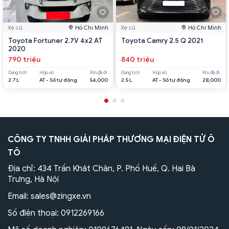
Xe cũ
Hồ Chí Minh
Xe cũ
Hồ Chí Minh
Toyota Fortuner 2.7V 4x2 AT
Toyota Camry 2.5 Q 2021
2020
790 triệu
840 triệu
Dung tích
Hộp số
Km đã đi
Dung tích
Hộp số
Km đã đi
2.7 L
AT - Số tự động
54,000
2.5 L
AT - Số tự động
28,000
CÔNG TY TNHH GIẢI PHÁP THƯƠNG MẠI ĐIỆN TỬ Ô
TÔ
Địa chỉ: 434 Trần Khát Chân, P. Phố Huế, Q. Hai Bà
Trưng, Hà Nội
Email:
sales@zingxe.vn
Số điện thoại:
0912269166