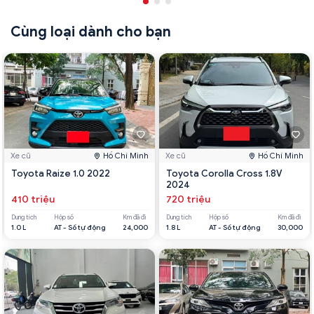
Cùng loại dành cho bạn
Xe cũ
Hồ Chí Minh
Xe cũ
Hồ Chí Minh
Toyota Raize 1.0 2022
Toyota Corolla Cross 1.8V
2024
410 triệu
720 triệu
Dung tích
Hộp số
Km đã đi
Dung tích
Hộp số
Km đã đi
1.0 L
AT - Số tự động
24,000
1.8 L
AT - Số tự động
30,000