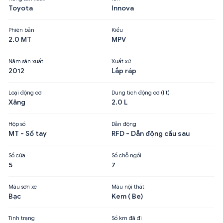
Toyota
Innova
Phiên bản
Kiểu
2.0 MT
MPV
Năm sản xuất
Xuất xứ
2012
Lắp ráp
Loại động cơ
Dung tích động cơ (lít)
Xăng
2.0 L
Hộp số
Dẫn động
MT - Số tay
RFD - Dẫn động cầu sau
Số cửa
Số chỗ ngồi
5
7
Màu sơn xe
Màu nội thất
Bạc
Kem ( Be)
Tình trạng
Số km đã đi