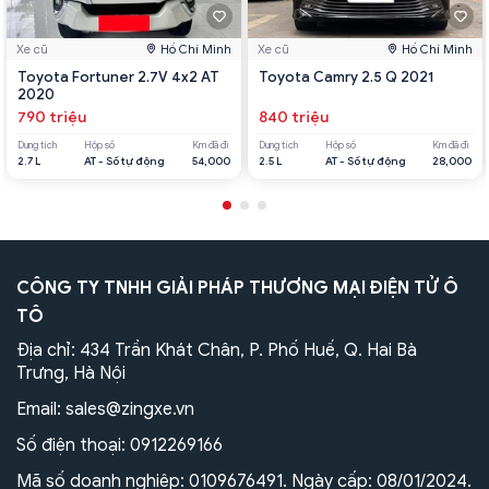
Xe cũ
Hồ Chí Minh
Xe cũ
Hồ Chí Minh
Toyota Fortuner 2.7V 4x2 AT
Toyota Camry 2.5 Q 2021
2020
790 triệu
840 triệu
Dung tích
Hộp số
Km đã đi
Dung tích
Hộp số
Km đã đi
2.7 L
AT - Số tự động
54,000
2.5 L
AT - Số tự động
28,000
CÔNG TY TNHH GIẢI PHÁP THƯƠNG MẠI ĐIỆN TỬ Ô
TÔ
Địa chỉ: 434 Trần Khát Chân, P. Phố Huế, Q. Hai Bà
Trưng, Hà Nội
Email:
sales@zingxe.vn
Số điện thoại:
0912269166
Mã số doanh nghiệp: 0109676491. Ngày cấp: 08/01/2024.