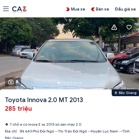
Mua xe
Bán xe
Đấu giá xe
8
Bắc Giang
Toyota Innova 2.0 MT 2013
285 triệu
🍀 7 chỗ e có inova E sx 2013 số sàn máy 2.0
Địa chỉ : SN 643 Phố Đồi Ngô --Thị Trấn Đồi Ngô --Huyện Lục Nam --Tỉnh
Bắc Giang