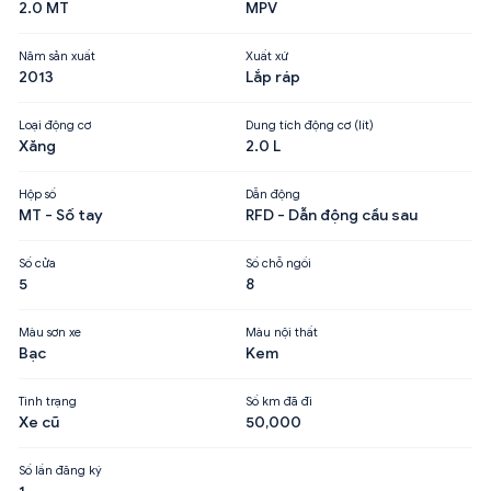
2.0 MT
MPV
Năm sản xuất
Xuất xứ
2013
Lắp ráp
Loại động cơ
Dung tích động cơ (lít)
Xăng
2.0 L
Hộp số
Dẫn động
MT - Số tay
RFD - Dẫn động cầu sau
Số cửa
Số chỗ ngồi
5
8
Màu sơn xe
Màu nội thất
Bạc
Kem
Tình trạng
Số km đã đi
Xe cũ
50,000
Số lần đăng ký