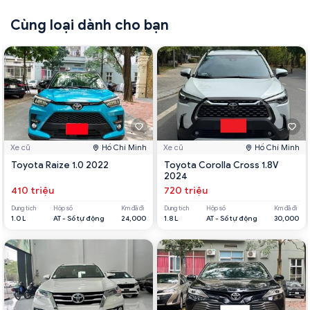
Cùng loại dành cho bạn
Xe cũ
Hồ Chí Minh
Xe cũ
Hồ Chí Minh
Toyota Raize 1.0 2022
Toyota Corolla Cross 1.8V
2024
410 triệu
720 triệu
Dung tích
Hộp số
Km đã đi
Dung tích
Hộp số
Km đã đi
1.0 L
AT - Số tự động
24,000
1.8 L
AT - Số tự động
30,000