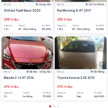
Xe cũ
Hưng Yên
Xe cũ
Hồ Chí Minh
VinFast Fadil Base 2020
Kia Morning Si AT 2017
288 triệu
285 triệu
Dung tích
Hộp số
Km đã đi
Dung tích
Hộp số
Km đã đi
1.4 L
AT - Số tự động
80,000
1.25 L
AT - Số tự động
13,000
Xe cũ
Bà Rịa - Vũng Tàu
Xe cũ
Đà Nẵng
Mazda 2 1.5 AT 2016
Toyota Innova 2.0E 2013
295 triệu
290 triệu
Dung tích
Hộp số
Km đã đi
Dung tích
Hộp số
Km đã đi
1.5
tự động
97,000
10 lít
Sàn
360,000