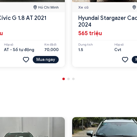
Hồ Chí Minh
Xe cũ
ivic G 1.8 AT 2021
Hyundai Stargazer Cao cấp
2024
ệu
565 triệu
Hộp số
Km đã đi
Dung tích
Hộp số
AT - Số tự động
70,000
1.5
Cvt
Mua ngay