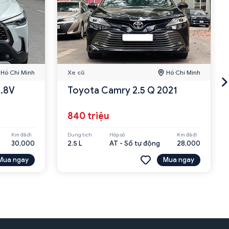
Hồ Chí Minh
Xe cũ
Hồ Chí Minh
1.8V
Toyota Camry 2.5 Q 2021
840 triệu
Km đã đi
Dung tích
Hộp số
Km đã đi
30,000
2.5 L
AT - Số tự động
28,000
Mua ngay
Mua ngay