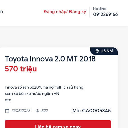
Hotline
ản
Đăng nhập/ Đăng ký
0912269166
Hà Nội
Toyota Innova 2.0 MT 2018
570 triệu
Innova số sàn Sx2018 hà nội full lịch sử hãng
xem xe bến xe nước ngầm HN
eto
Mã: CA0005345
12/05/2023
522
Liên hệ xem xe ngay