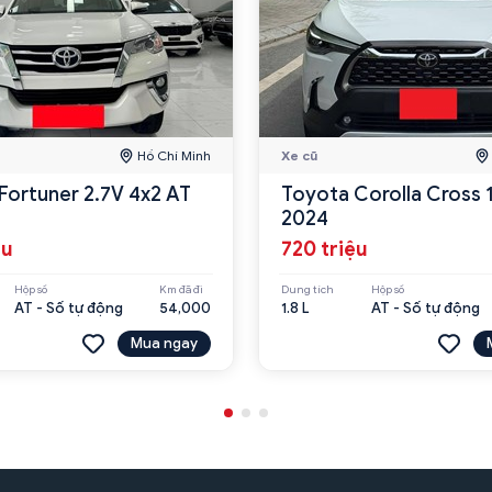
Hồ Chí Minh
Xe cũ
Fortuner 2.7V 4x2 AT
Toyota Corolla Cross 
2024
ệu
720 triệu
Hộp số
Km đã đi
Dung tích
Hộp số
AT - Số tự động
54,000
1.8 L
AT - Số tự động
Mua ngay