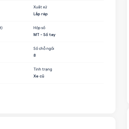
Xuất xứ
Lắp ráp
t)
Hộp số
MT - Số tay
Số chỗ ngồi
8
Tình trạng
Xe cũ