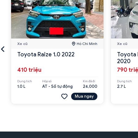
Xe cũ
Hồ Chí Minh
Xe cũ
Toyota Raize 1.0 2022
Toyota 
2020
410 triệu
790 tri
Dung tích
Hộp số
Km đã đi
Dung tích
1.0 L
AT - Số tự động
24,000
2.7 L
Mua ngay