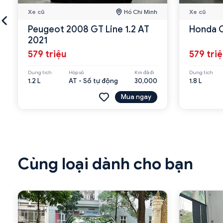
Xe cũ
Hồ Chí Minh
Xe cũ
Peugeot 2008 GT Line 1.2 AT
Honda C
2021
579 triệu
579 tri
Dung tích
Hộp số
Km đã đi
Dung tích
1.2 L
AT - Số tự động
30,000
1.8 L
Mua ngay
Cùng loại dành cho bạn