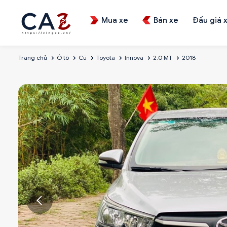
Mua xe
Bán xe
Đấu giá 
Trang chủ
Ô tô
Cũ
Toyota
Innova
2.0 MT
2018