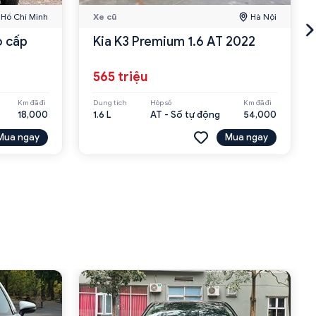
Hồ Chí Minh
Xe cũ
Hà Nội
Kia K3 Premium 1.6 AT 2022
565 triệu
Km đã đi
Dung tích
Hộp số
Km đã đi
18,000
1.6 L
AT - Số tự động
54,000
Mua ngay
Mua ngay