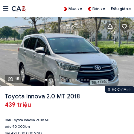
Mua xe
Bán xe
Đấu giá xe
15
Hồ Chí Minh
Toyota Innova 2.0 MT 2018
439 triệu
Bán Toyota Innova 2018 MT
odo 90.000km
giá 4xx.000.000 VNĐ