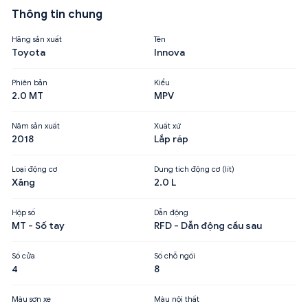
Thông tin chung
Hãng sản xuất
Tên
Toyota
Innova
Phiên bản
Kiểu
2.0 MT
MPV
Năm sản xuất
Xuất xứ
2018
Lắp ráp
Loại động cơ
Dung tích động cơ (lít)
Xăng
2.0 L
Hộp số
Dẫn động
MT - Số tay
RFD - Dẫn động cầu sau
Số cửa
Số chỗ ngồi
4
8
Màu sơn xe
Màu nội thất