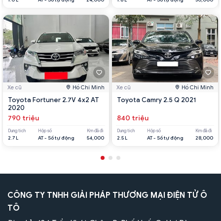
Xe cũ
Hồ Chí Minh
Xe cũ
Hồ Chí Minh
Toyota Fortuner 2.7V 4x2 AT
Toyota Camry 2.5 Q 2021
2020
790 triệu
840 triệu
Dung tích
Hộp số
Km đã đi
Dung tích
Hộp số
Km đã đi
2.7 L
AT - Số tự động
54,000
2.5 L
AT - Số tự động
28,000
CÔNG TY TNHH GIẢI PHÁP THƯƠNG MẠI ĐIỆN TỬ Ô
TÔ