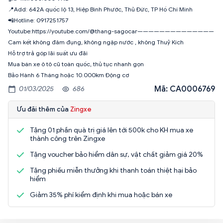
📍Add: 642A quốc lộ 13, Hiệp Bình Phước, Thủ Đức, TP Hồ Chí Minh
📲Hotline: 0917251757
Youtube:https://youtube.com/@thang-sagocar——————————————
Cam kết không đâm đụng, không ngập nước , không Thuỷ Kích
Hỗ trợ trả góp lãi suất ưu đãi
Mua bán xe ô tô cũ toàn quốc, thủ tục nhanh gọn
Bảo Hành 6 Tháng hoặc 10.000km Động cơ
Mã: CA0006769
01/03/2025
686
Ưu đãi thêm của
Zingxe
Tặng 01 phần quà trị giá lên tới 500k cho KH mua xe
thành công trên Zingxe
Tặng voucher bảo hiểm dân sự, vật chất giảm giá 20%
Tặng phiếu miễn thưởng khi thanh toán thiệt hại bảo
hiểm
Giảm 35% phí kiểm định khi mua hoặc bán xe