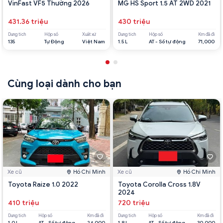
VinFast VF5 Thường 2026
MG HS Sport 1.5 AT 2WD 2021
431.36 triệu
430 triệu
Dung tích
Hộp số
Xuất xứ
Dung tích
Hộp số
Km đã đi
135
Tự Động
Việt Nam
1.5 L
AT - Số tự động
71,000
Cùng loại dành cho bạn
Xe cũ
Hồ Chí Minh
Xe cũ
Hồ Chí Minh
Toyota Raize 1.0 2022
Toyota Corolla Cross 1.8V
2024
410 triệu
720 triệu
Dung tích
Hộp số
Km đã đi
Dung tích
Hộp số
Km đã đi
1.0 L
AT - Số tự động
24,000
1.8 L
AT - Số tự động
30,000