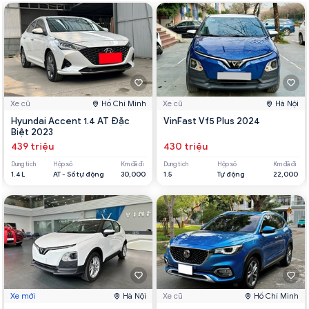
Xe cũ
Hồ Chí Minh
Xe cũ
Hà Nội
Hyundai Accent 1.4 AT Đặc
VinFast Vf5 Plus 2024
Biệt 2023
439 triệu
430 triệu
Dung tích
Hộp số
Km đã đi
Dung tích
Hộp số
Km đã đi
1.4 L
AT - Số tự động
30,000
1.5
Tự động
22,000
Xe mới
Hà Nội
Xe cũ
Hồ Chí Minh