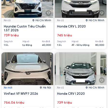
Xe cũ
Hồ Chí Minh
Xe cũ
Hồ Chí Minh
Hyundai Custin Tiêu Chuẩn
Honda CRV L 2020
1.5T 2025
739 triệu
745 triệu
Dung tích
Hộp số
Km đã đi
Dung tích
Hộp số
Km đã đi
1.5 L
tự động
40,000
1.5 L
AT - Số tự động
80,000
Xe mới
Hà Nội
Xe cũ
Hồ Chí Minh
VinFast VF MVP7 2026
Honda CRV l 2020
754.06 triệu
739 triệu