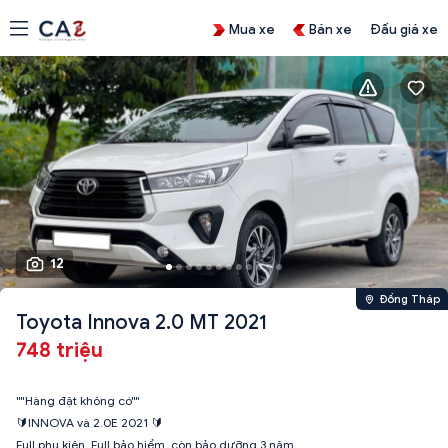
Mua xe
Bán xe
Đấu giá xe
12
Đồng Tháp
Toyota Innova 2.0 MT 2021
748 triệu
""Hàng đặt không có""
🔰INNOVA và 2.0E 2021 🔰
Full phụ kiện, Full bảo hiểm, còn bảo dưỡng 3 năm