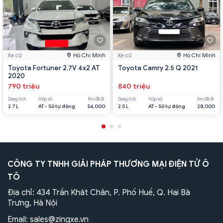
Xe cũ
Hồ Chí Minh
Xe cũ
Hồ Chí Minh
Toyota Fortuner 2.7V 4x2 AT
Toyota Camry 2.5 Q 2021
2020
790 triệu
840 triệu
Dung tích
Hộp số
Km đã đi
Dung tích
Hộp số
Km đã đi
2.7 L
AT - Số tự động
54,000
2.5 L
AT - Số tự động
28,000
CÔNG TY TNHH GIẢI PHÁP THƯƠNG MẠI ĐIỆN TỬ Ô
TÔ
Địa chỉ: 434 Trần Khát Chân, P. Phố Huế, Q. Hai Bà
Trưng, Hà Nội
Email:
sales@zingxe.vn