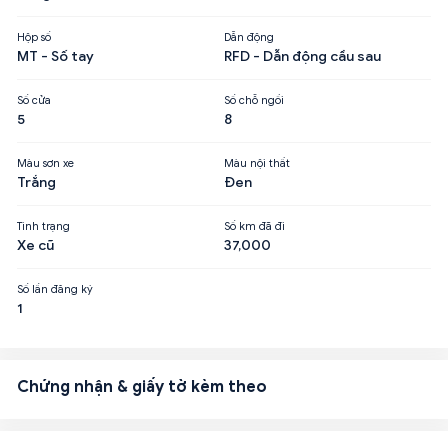
Hộp số
Dẫn động
MT - Số tay
RFD - Dẫn động cầu sau
Số cửa
Số chỗ ngồi
5
8
Màu sơn xe
Màu nội thất
Trắng
Đen
Tình trạng
Số km đã đi
Xe cũ
37,000
Số lần đăng ký
1
Chứng nhận & giấy tờ kèm theo