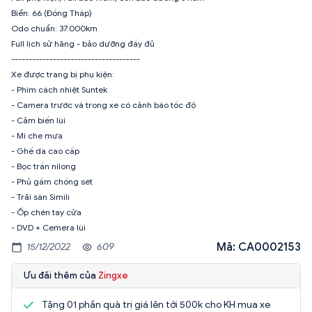
Biển: 66 (Đồng Tháp)
Odo chuẩn: 37.000km
Full lịch sử hãng - bảo dưỡng đầy đủ
-------------------------------------
Xe được trang bị phụ kiện:
- Phim cách nhiệt Suntek
- Camera trước và trong xe có cảnh báo tốc độ
- Cảm biến lùi
- Mi che mưa
- Ghế da cao cấp
- Bọc trần nilong
- Phủ gầm chống sét
- Trãi sàn Simili
- Ốp chén tay cửa
Mã: CA0002153
15/12/2022
609
Ưu đãi thêm của
Zingxe
Tặng 01 phần quà trị giá lên tới 500k cho KH mua xe