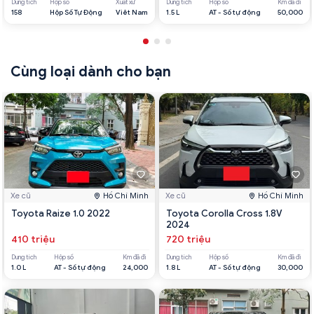
Dung tích
Hộp số
Xuất xứ
Dung tích
Hộp số
Km đã đi
158
Hộp Số Tự Động
Viêt Nam
1.5 L
AT - Số tự động
50,000
Cùng loại dành cho bạn
Xe cũ
Hồ Chí Minh
Xe cũ
Hồ Chí Minh
Toyota Raize 1.0 2022
Toyota Corolla Cross 1.8V
2024
410 triệu
720 triệu
Dung tích
Hộp số
Km đã đi
Dung tích
Hộp số
Km đã đi
1.0 L
AT - Số tự động
24,000
1.8 L
AT - Số tự động
30,000