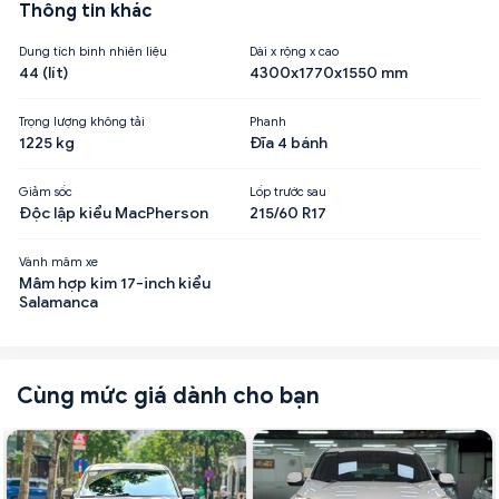
Thông tin khác
Dung tích bình nhiên liệu
Dài x rộng x cao
44 (lít)
4300x1770x1550 mm
Trọng lượng không tải
Phanh
1225 kg
Đĩa 4 bánh
Giảm sốc
Lốp trước sau
Độc lập kiểu MacPherson
215/60 R17
Vành mâm xe
Mâm hợp kim 17-inch kiểu
Salamanca
Cùng mức giá dành cho bạn