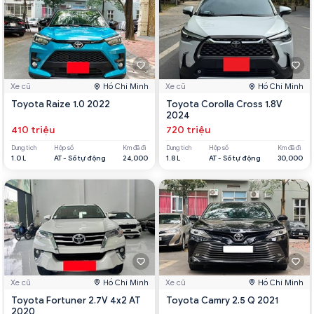
Xe cũ
Hồ Chí Minh
Xe cũ
Hồ Chí Minh
Toyota Raize 1.0 2022
Toyota Corolla Cross 1.8V
2024
410 triệu
720 triệu
Dung tích
Hộp số
Km đã đi
Dung tích
Hộp số
Km đã đi
1.0 L
AT - Số tự động
24,000
1.8 L
AT - Số tự động
30,000
Xe cũ
Hồ Chí Minh
Xe cũ
Hồ Chí Minh
Toyota Fortuner 2.7V 4x2 AT
Toyota Camry 2.5 Q 2021
2020