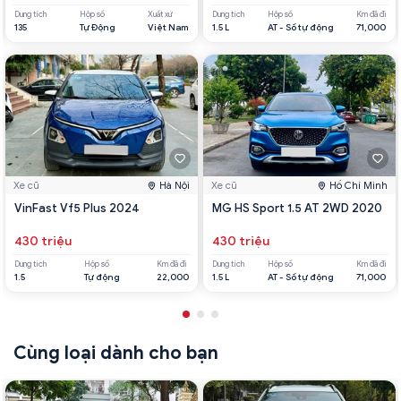
Dung tích
Hộp số
Xuất xứ
Dung tích
Hộp số
Km đã đi
135
Tự Động
Việt Nam
1.5 L
AT - Số tự động
71,000
Xe cũ
Hà Nội
Xe cũ
Hồ Chí Minh
VinFast Vf5 Plus 2024
MG HS Sport 1.5 AT 2WD 2020
430 triệu
430 triệu
Dung tích
Hộp số
Km đã đi
Dung tích
Hộp số
Km đã đi
1.5
Tự động
22,000
1.5 L
AT - Số tự động
71,000
Cùng loại dành cho bạn