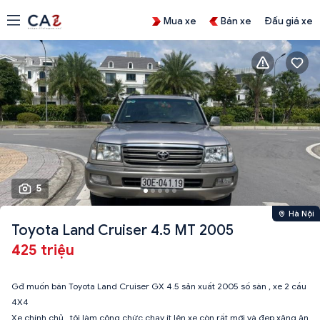
Mua xe
Bán xe
Đấu giá xe
5
Hà Nội
Toyota Land Cruiser 4.5 MT 2005
425 triệu
Gđ muốn bán Toyota Land Cruiser GX 4.5 sản xuất 2005 số sàn , xe 2 cầu
4X4
Xe chính chủ , tôi làm công chức chạy ít lên xe còn rất mới và đẹp xăng ăn