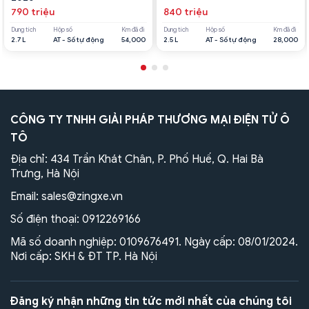
790 triệu
840 triệu
Dung tích
Hộp số
Km đã đi
Dung tích
Hộp số
Km đã đi
2.7 L
AT - Số tự động
54,000
2.5 L
AT - Số tự động
28,000
CÔNG TY TNHH GIẢI PHÁP THƯƠNG MẠI ĐIỆN TỬ Ô
TÔ
Địa chỉ: 434 Trần Khát Chân, P. Phố Huế, Q. Hai Bà
Trưng, Hà Nội
Email:
sales@zingxe.vn
Số điện thoại:
0912269166
Mã số doanh nghiệp: 0109676491. Ngày cấp: 08/01/2024.
Nơi cấp: SKH & ĐT TP. Hà Nội
Đăng ký nhận những tin tức mới nhất của chúng tôi