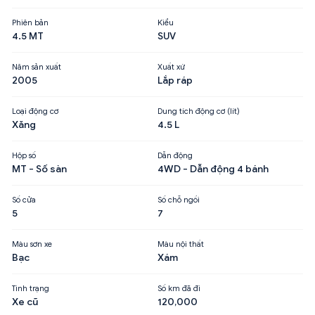
Phiên bản
Kiểu
4.5 MT
SUV
Năm sản xuất
Xuất xứ
2005
Lắp ráp
Loại động cơ
Dung tích động cơ (lít)
Xăng
4.5 L
Hộp số
Dẫn động
MT - Số sàn
4WD - Dẫn động 4 bánh
Số cửa
Số chỗ ngồi
5
7
Màu sơn xe
Màu nội thất
Bạc
Xám
Tình trạng
Số km đã đi
Xe cũ
120,000