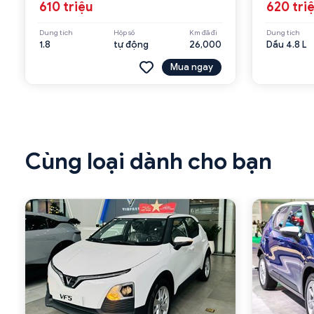
610 triệu
620 tri
Dung tích
Hộp số
Km đã đi
Dung tích
1.8
tự động
26,000
Dầu 4.8 L
Mua ngay
Cùng loại dành cho bạn