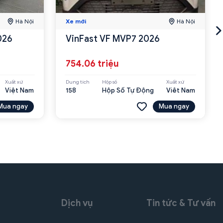
Hà Nội
Xe mới
Hà Nội
026
VinFast VF MVP7 2026
754.06 triệu
Xuất xứ
Dung tích
Hộp số
Xuất xứ
Việt Nam
158
Hộp Số Tự Động
Viêt Nam
Mua ngay
Mua ngay
Dịch vụ
Tin tức & Tư vấn