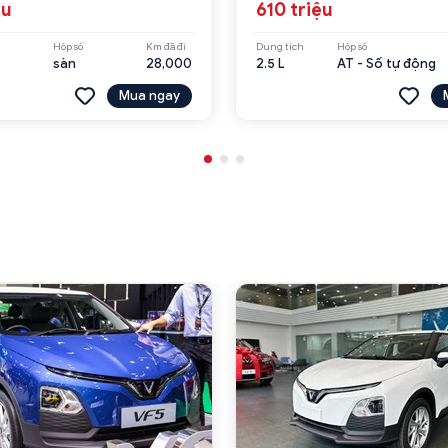
ệu
610 triệu
Hộp số
Km đã đi
Dung tích
Hộp số
sàn
28,000
2.5 L
AT - Số tự động
Mua ngay