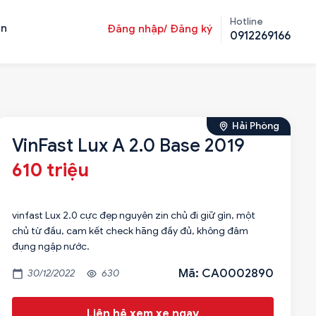
Hotline
ản
Đăng nhập/ Đăng ký
0912269166
Hải Phòng
VinFast Lux A 2.0 Base 2019
610 triệu
vinfast Lux 2.0 cực đẹp nguyên zin chủ đi giữ gìn, một
chủ từ đầu, cam kết check hãng đầy đủ, không đâm
đụng ngập nước.
Mã: CA0002890
30/12/2022
630
Liên hệ xem xe ngay