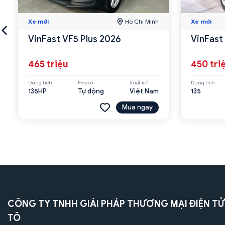
Xe mới
Hồ Chí Minh
Xe mới
VinFast VF5 Plus 2026
VinFast
465 triệu
450 tri
Dung tích
Hộp số
Xuất xứ
Dung tích
135HP
Tự động
Việt Nam
135
Mua ngay
CÔNG TY TNHH GIẢI PHÁP THƯƠNG MẠI ĐIỆN TỬ
TÔ