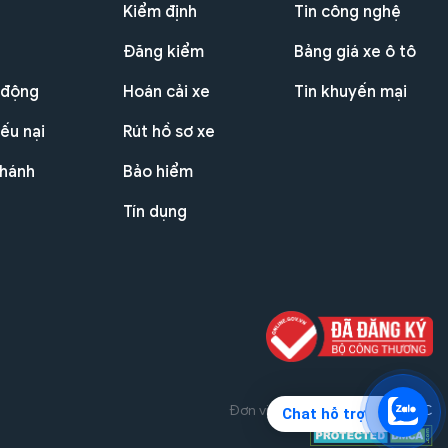
Kiểm định
Tin công nghệ
Đăng kiểm
Bảng giá xe ô tô
 động
Hoán cải xe
Tin khuyến mại
ếu nại
Rút hồ sơ xe
nhánh
Bảo hiểm
Tín dụng
Đơn vị triển khai dự án
THG JSC
Chat hỗ trợ