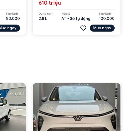
610 triệu
Km đã đi
Dung tích
Hộp số
Km đã đi
80,000
2.5 L
AT - Số tự động
100,000
Mua ngay
Mua ngay