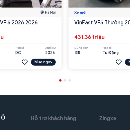
Hà Nội
Xe mới
 VF 5 2026 2026
VinFast VF5 Thường 2
ệu
431.36 triệu
Hộp số
Xuất xứ
Dung tích
Hộp số
DC
2026
135
Tự Động
Mua ngay
 Ô
Hỗ trợ khách hàng
Zingxe