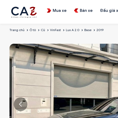
Mua xe
Bán xe
Đấu giá 
Trang chủ
Ô tô
Cũ
VinFast
Lux A 2.0
Base
2019