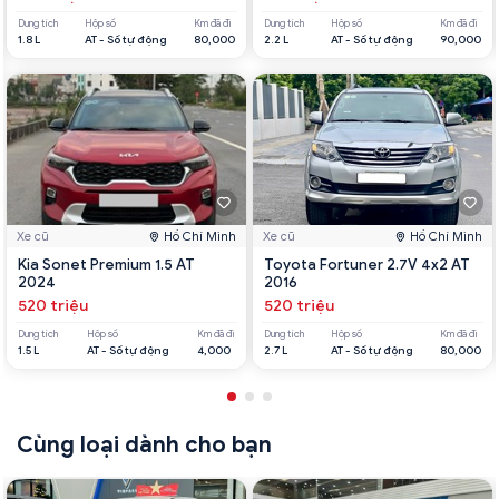
Dung tích
Hộp số
Km đã đi
Dung tích
Hộp số
Km đã đi
1.8 L
AT - Số tự động
80,000
2.2 L
AT - Số tự động
90,000
Xe cũ
Hồ Chí Minh
Xe cũ
Hồ Chí Minh
Kia Sonet Premium 1.5 AT
Toyota Fortuner 2.7V 4x2 AT
2024
2016
520 triệu
520 triệu
Dung tích
Hộp số
Km đã đi
Dung tích
Hộp số
Km đã đi
1.5 L
AT - Số tự động
4,000
2.7 L
AT - Số tự động
80,000
Cùng loại dành cho bạn