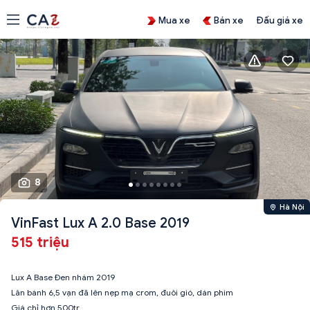
Mua xe
Bán xe
Đấu giá xe
8
Hà Nội
VinFast Lux A 2.0 Base 2019
515 triệu
Lux A Base Đen nhám 2019
Lăn bánh 6,5 vạn đã lên nẹp mạ crom, đuôi gió, dán phim
Giá chỉ hơn 500tr