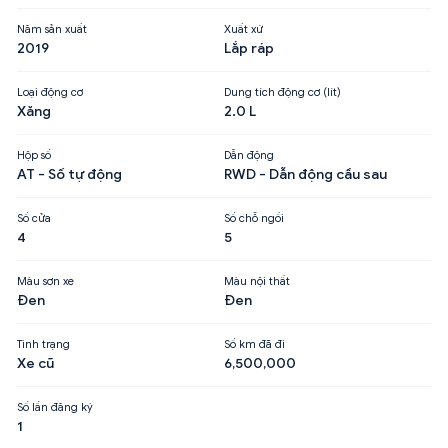
Năm sản xuất
Xuất xứ
2019
Lắp ráp
Loại động cơ
Dung tích động cơ (lít)
Xăng
2.0 L
Hộp số
Dẫn động
AT - Số tự động
RWD - Dẫn động cầu sau
Số cửa
Số chỗ ngồi
4
5
Màu sơn xe
Màu nội thất
Đen
Đen
Tình trạng
Số km đã đi
Xe cũ
6,500,000
Số lần đăng ký
1