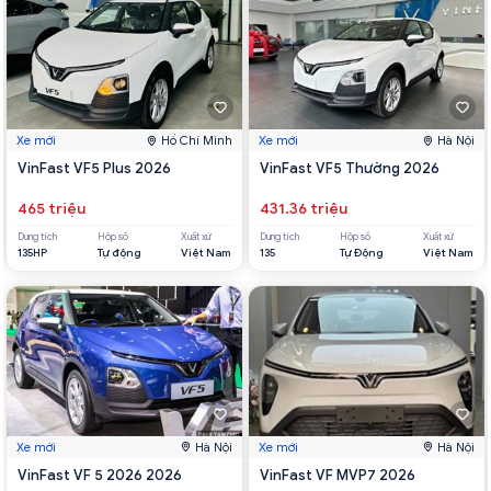
Xe mới
Hồ Chí Minh
Xe mới
Hà Nội
VinFast VF5 Plus 2026
VinFast VF5 Thường 2026
465 triệu
431.36 triệu
Dung tích
Hộp số
Xuất xứ
Dung tích
Hộp số
Xuất xứ
135HP
Tự động
Việt Nam
135
Tự Động
Việt Nam
Xe mới
Hà Nội
Xe mới
Hà Nội
VinFast VF 5 2026 2026
VinFast VF MVP7 2026