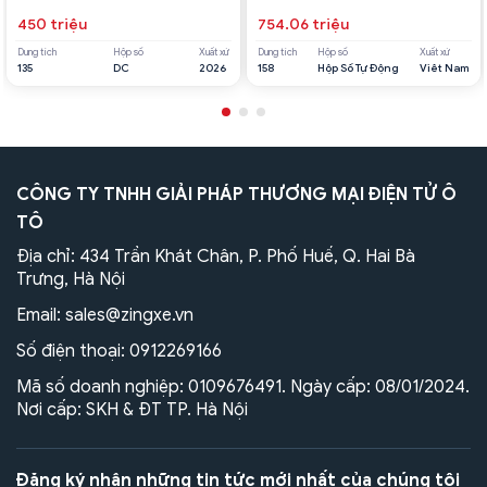
450 triệu
754.06 triệu
Dung tích
Hộp số
Xuất xứ
Dung tích
Hộp số
Xuất xứ
135
DC
2026
158
Hộp Số Tự Động
Viêt Nam
CÔNG TY TNHH GIẢI PHÁP THƯƠNG MẠI ĐIỆN TỬ Ô
TÔ
Địa chỉ: 434 Trần Khát Chân, P. Phố Huế, Q. Hai Bà
Trưng, Hà Nội
Email:
sales@zingxe.vn
Số điện thoại:
0912269166
Mã số doanh nghiệp: 0109676491. Ngày cấp: 08/01/2024.
Nơi cấp: SKH & ĐT TP. Hà Nội
Đăng ký nhận những tin tức mới nhất của chúng tôi