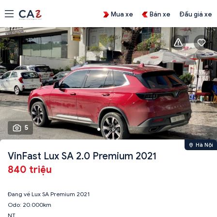
Mua xe
Bán xe
Đấu giá xe
5
Hà Nội
VinFast Lux SA 2.0 Premium 2021
840 triệu
Đang về Lux SA Premium 2021
Odo: 20.000km
NT