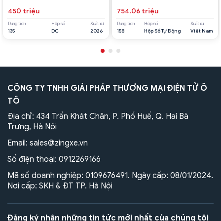
450 triệu
754.06 triệu
Dung tích
Hộp số
Xuất xứ
Dung tích
Hộp số
Xuất xứ
135
DC
2026
158
Hộp Số Tự Động
Viêt Nam
CÔNG TY TNHH GIẢI PHÁP THƯƠNG MẠI ĐIỆN TỬ Ô
TÔ
Địa chỉ: 434 Trần Khát Chân, P. Phố Huế, Q. Hai Bà
Trưng, Hà Nội
Email:
sales@zingxe.vn
Số điện thoại:
0912269166
Mã số doanh nghiệp: 0109676491. Ngày cấp: 08/01/2024.
Nơi cấp: SKH & ĐT TP. Hà Nội
Đăng ký nhận những tin tức mới nhất của chúng tôi