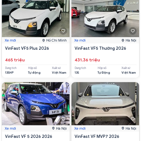
Xe mới
Hồ Chí Minh
Xe mới
Hà Nội
VinFast VF5 Plus 2026
VinFast VF5 Thường 2026
465 triệu
431.36 triệu
Dung tích
Hộp số
Xuất xứ
Dung tích
Hộp số
Xuất xứ
135HP
Tự động
Việt Nam
135
Tự Động
Việt Nam
Xe mới
Hà Nội
Xe mới
Hà Nội
VinFast VF 5 2026 2026
VinFast VF MVP7 2026