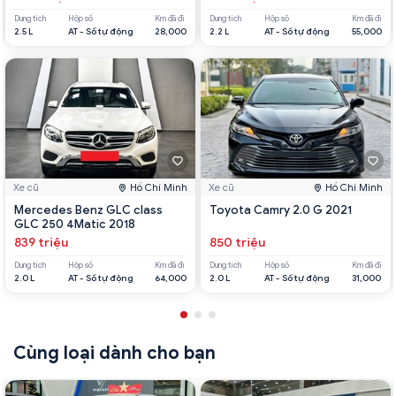
Dung tích
Hộp số
Km đã đi
Dung tích
Hộp số
Km đã đi
2.5 L
AT - Số tự động
28,000
2.2 L
AT - Số tự động
55,000
Xe cũ
Hồ Chí Minh
Xe cũ
Hồ Chí Minh
Mercedes Benz GLC class
Toyota Camry 2.0 G 2021
GLC 250 4Matic 2018
839 triệu
850 triệu
Dung tích
Hộp số
Km đã đi
Dung tích
Hộp số
Km đã đi
2.0 L
AT - Số tự động
64,000
2.0 L
AT - Số tự động
31,000
Cùng loại dành cho bạn