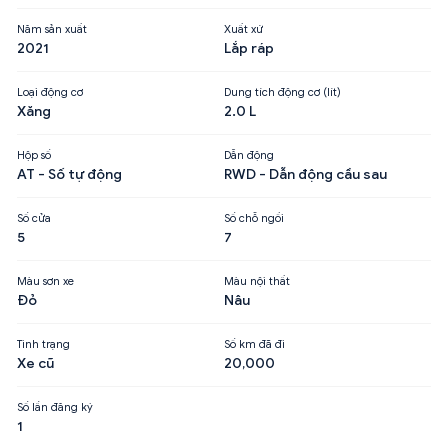
Năm sản xuất
Xuất xứ
2021
Lắp ráp
Loại động cơ
Dung tích động cơ (lít)
Xăng
2.0 L
Hộp số
Dẫn động
AT - Số tự động
RWD - Dẫn động cầu sau
Số cửa
Số chỗ ngồi
5
7
Màu sơn xe
Màu nội thất
Đỏ
Nâu
Tình trạng
Số km đã đi
Xe cũ
20,000
Số lần đăng ký
1