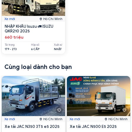
Xe mới
Hồ Chí Minh
NHẬP KHẨU Isuzu 🚛 ISUZU
QKR210 2025
660 triệu
Tải trọng
Hộp số
Xuất xứ
1T9 - 2T3
6 CẤP
NHẬT
Cùng loại dành cho bạn
Xe mới
Hồ Chí Minh
Xe mới
Hồ Chí Minh
Xe tải JAC N350 3T5 e5 2025
Xe tải JAC N500 E5 2025