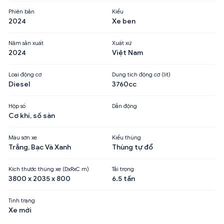
Phiên bản
Kiểu
2024
Xe ben
Năm sản xuất
Xuất xứ
2024
Việt Nam
Loại động cơ
Dung tích động cơ (lít)
Diesel
3760cc
Hộp số
Dẫn động
Cơ khí, số sàn
Màu sơn xe
Kiểu thùng
Trắng, Bạc Và Xanh
Thùng tự đổ
Kích thước thùng xe (DxRxC m)
Tải trọng
3800 x 2035 x 800
6.5 tấn
Tình trạng
Xe mới