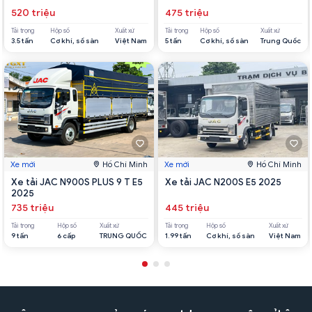
520 triệu
475 triệu
Tải trọng
Hộp số
Xuất xứ
Tải trọng
Hộp số
Xuất xứ
3.5 tấn
Cơ khí, số sàn
Việt Nam
5 tấn
Cơ khí, số sàn
Trung Quốc
Xe mới
Hồ Chí Minh
Xe mới
Hồ Chí Minh
Xe tải JAC N900S PLUS 9 T E5
Xe tải JAC N200S E5 2025
2025
735 triệu
445 triệu
Tải trọng
Hộp số
Xuất xứ
Tải trọng
Hộp số
Xuất xứ
9 tấn
6 cấp
TRUNG QUỐC
1.99 tấn
Cơ khí, số sàn
Việt Nam