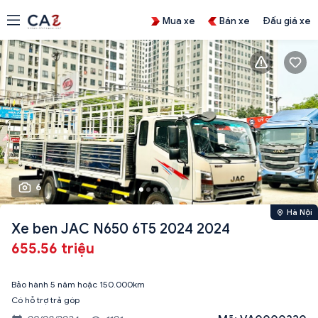
Mua xe
Bán xe
Đấu giá xe
6
Hà Nội
Xe ben JAC N650 6T5 2024 2024
655.56 triệu
Bảo hành 5 năm hoặc 150.000km
Có hỗ trợ trả góp