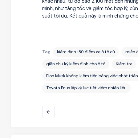
khác nhau, từ độ cao 2.100 mét đến nhữn
minh, như tăng tốc và giảm tốc hợp lý, cù
suất tối ưu. Kết quả này là minh chứng cho
Tag
kiểm định 180 điểm xe ô tô cũ
miễn đ
giãn chu kỳ kiểm định cho ô tô
Kiểm tra
Elon Musk không kiếm tiền bằng việc phát triển
Toyota Prius lập kỷ lục tiết kiệm nhiên liệu