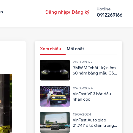
Hotline
ản
Đăng nhập/ Đăng ký
0912269166
Xem nhiều
Mới nhất
20/05/2022
BMW M “chốt” kỷ niệm
50 năm bằng mẫu CSL
2023
09/05/2024
VinFast VF 3 bắt đầu
nhận cọc
13/07/2024
VinFast Auto giao
21.747 ô tô điện trong
6 tháng đầu năm