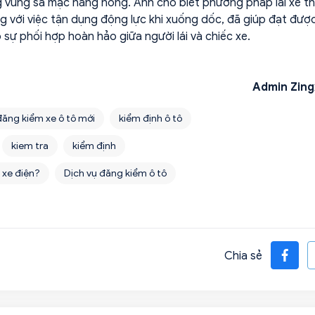
g vùng sa mạc nắng nóng. Anh cho biết phương pháp lái xe t
ng với việc tận dụng động lực khi xuống dốc, đã giúp đạt được
 sự phối hợp hoàn hảo giữa người lái và chiếc xe.
Admin Zing
ăng kiểm xe ô tô mới
kiểm định ô tô
kiem tra
kiểm định
 xe điện?
Dịch vụ đăng kiểm ô tô
Chia sẻ