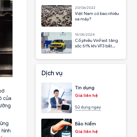
20/06/2022
Việt Nam có bao nhiêu
xe máy?
15/05/2024
Cổ phiếu VinFast tăng
sốc 51% khi VF3 bắt
đầu nhận cọc
Dịch vụ
Tín dụng
 bờ
Giá liên hệ
đó của
lưỡng
Sử dụng ngay
cũng
Bảo hiểm
 hình
Giá liên hệ