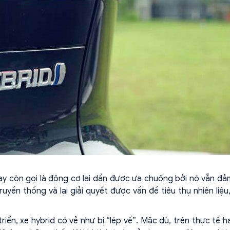
hay còn gọi là động cơ lai dần được ưa chuộng bởi nó vẫn đ
ruyền thống và lại giải quyết được vấn đề tiêu thụ nhiên liệu
riển, xe hybrid có vẻ như bị “lép vế”. Mặc dù, trên thực tế ha