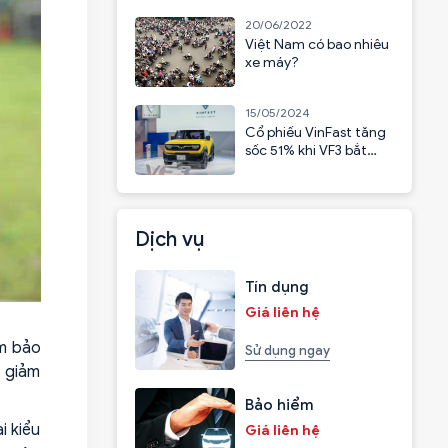
20/06/2022
Việt Nam có bao nhiêu
xe máy?
15/05/2024
Cổ phiếu VinFast tăng
sốc 51% khi VF3 bắt
đầu nhận cọc
Dịch vụ
Tín dụng
Giá liên hệ
ảm bảo
Sử dụng ngay
, giảm
Bảo hiểm
i kiểu
Giá liên hệ