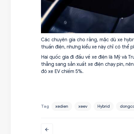
Các chuyên gia cho rằng, mặc dù xe hybri
thuần điện, nhưng kiểu xe này chỉ có thể ph
Hai quốc gia đi đầu về xe điện là Mỹ và 
thẳng sang sản xuất xe điện chạy pin, nê
đó xe EV chiếm 5%.
Tag
xedien
xeev
Hybrid
dongco