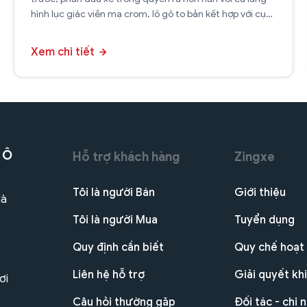
hình lục giác viền mạ crom, lô gô to bản kết hợp với cụm
đèn pha vuốt sắc lẹm.
Xem chi tiết
 Ô
Hỗ trợ khách hàng
Zingxe
Tôi là người Bán
Giới thiệu
Hà
Tôi là người Mua
Tuyển dụng
Quy định cần biết
Quy chế hoạt
Liên hệ hỗ trợ
Giải quyết khi
ơi
Câu hỏi thường gặp
Đối tác - chi 