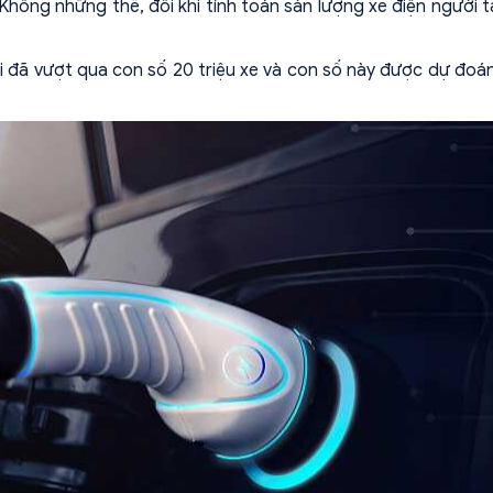
Không những thế, đôi khi tính toán sản lượng xe điện người 
i đã vượt qua con số 20 triệu xe và con số này được dự đoán