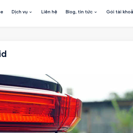
xe
Dịch vụ
Liên hệ
Blog, tin tức
Gói tài kho
id