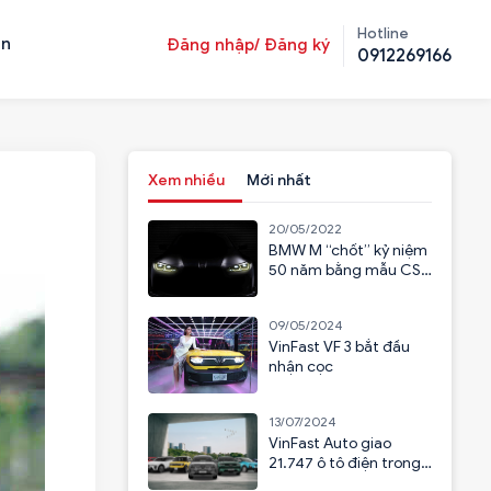
Hotline
ản
Đăng nhập/ Đăng ký
0912269166
Xem nhiều
Mới nhất
20/05/2022
BMW M “chốt” kỷ niệm
50 năm bằng mẫu CSL
2023
09/05/2024
VinFast VF 3 bắt đầu
nhận cọc
13/07/2024
VinFast Auto giao
21.747 ô tô điện trong
6 tháng đầu năm