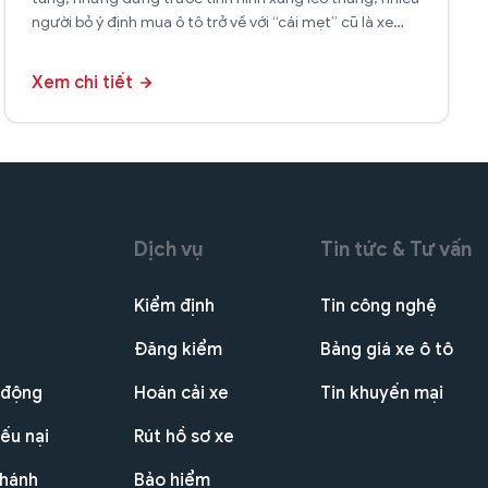
người bỏ ý định mua ô tô trở về với “cái mẹt” cũ là xe
máy.
Xem chi tiết
Dịch vụ
Tin tức & Tư vấn
Kiểm định
Tin công nghệ
Đăng kiểm
Bảng giá xe ô tô
 động
Hoán cải xe
Tin khuyến mại
ếu nại
Rút hồ sơ xe
nhánh
Bảo hiểm