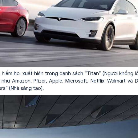
 hiếm hoi xuất hiện trong danh sách “Titan” (Người khổng l
hư Amazon, Pfizer, Apple, Microsoft, Netflix, Walmart và D
rs” (Nhà sáng tạo).