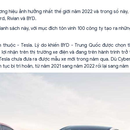
ng hiệu ảnh hưởng nhất thế giới năm 2022 và trong số này,
rd, Rivian và BYD.
 danh sách này, với mục đích tôn vinh 100 công ty tạo ra nhữ
n thuộc - Tesla. Lý do khiến BYD - Trung Quốc được chọn t
lợi nhận trên thị trường xe điện và đang trên hành trình trở
i Tesla chưa đưa ra được mẫu xe mới trong năm qua. Dù Cybe
n tục bị trì hoãn, từ năm 2021 sang năm 2022 rồi lại sang năm