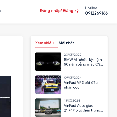
Hotline
ản
Đăng nhập/ Đăng ký
0912269166
Xem nhiều
Mới nhất
20/05/2022
BMW M “chốt” kỷ niệm
50 năm bằng mẫu CSL
2023
09/05/2024
VinFast VF 3 bắt đầu
nhận cọc
13/07/2024
VinFast Auto giao
21.747 ô tô điện trong
6 tháng đầu năm