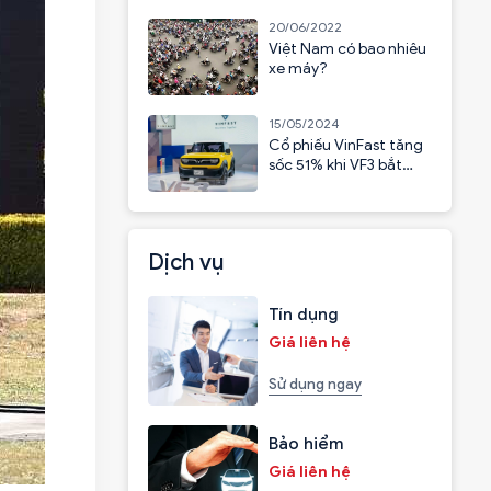
20/06/2022
Việt Nam có bao nhiêu
xe máy?
15/05/2024
Cổ phiếu VinFast tăng
sốc 51% khi VF3 bắt
đầu nhận cọc
Dịch vụ
Tín dụng
Giá liên hệ
Sử dụng ngay
Bảo hiểm
Giá liên hệ