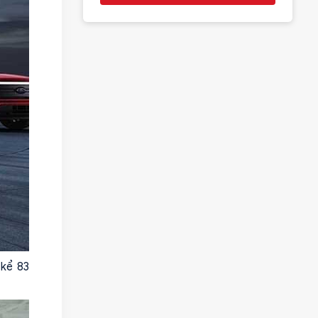
 kể 83