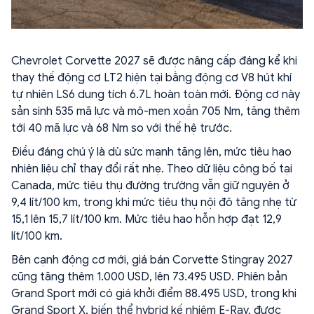
Chevrolet Corvette 2027 sẽ được nâng cấp đáng kể khi
thay thế động cơ LT2 hiện tại bằng động cơ V8 hút khí
tự nhiên LS6 dung tích 6.7L hoàn toàn mới. Động cơ này
sản sinh 535 mã lực và mô-men xoắn 705 Nm, tăng thêm
tới 40 mã lực và 68 Nm so với thế hệ trước.
Điều đáng chú ý là dù sức mạnh tăng lên, mức tiêu hao
nhiên liệu chỉ thay đổi rất nhẹ. Theo dữ liệu công bố tại
Canada, mức tiêu thụ đường trường vẫn giữ nguyên ở
9,4 lít/100 km, trong khi mức tiêu thụ nội đô tăng nhẹ từ
15,1 lên 15,7 lít/100 km. Mức tiêu hao hỗn hợp đạt 12,9
lít/100 km.
Bên cạnh động cơ mới, giá bán Corvette Stingray 2027
cũng tăng thêm 1.000 USD, lên 73.495 USD. Phiên bản
Grand Sport mới có giá khởi điểm 88.495 USD, trong khi
Grand Sport X, biến thể hybrid kế nhiệm E-Ray, được