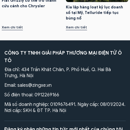
Fiat Grizzly có thể trở thành
cứu cánh cho Chrysler
Kia lập hàng loạt kỷ lục doanh
số tại Mỹ, Telluride tiếp tục
bùng nổ
Xem chi tiết
Xem chi tiết
CÔNG TY TNHH GIẢI PHÁP THƯƠNG MẠI ĐIỆN TỬ Ô
TÔ
Địa chỉ: 434 Trần Khát Chân, P. Phố Huế, Q. Hai Bà
Trưng, Hà Nội
Email:
sales@zingxe.vn
Số điện thoại:
0912269166
Mã số doanh nghiệp: 0109676491. Ngày cấp: 08/01/2024.
Nơi cấp: SKH & ĐT TP. Hà Nội
Đăng ký nhận những tin tức mới nhất của chúng tôi