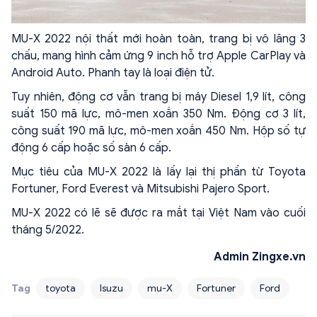
MU-X 2022 nội thất mới hoàn toàn, trang bị vô lăng 3
chấu, mang hình cảm ứng 9 inch hỗ trợ Apple CarPlay và
Android Auto. Phanh tay là loại điện tử.
Tuy nhiên, động cơ vẫn trang bị máy Diesel 1,9 lít, công
suất 150 mã lực, mô-men xoắn 350 Nm. Động cơ 3 lít,
công suất 190 mã lực, mô-men xoắn 450 Nm. Hộp số tự
động 6 cấp hoặc số sàn 6 cấp.
Mục tiêu của MU-X 2022 là lấy lại thị phần từ Toyota
Fortuner, Ford Everest và Mitsubishi Pajero Sport.
MU-X 2022 có lẽ sẽ được ra mắt tại Việt Nam vào cuối
tháng 5/2022.
Admin Zingxe.vn
Tag
toyota
Isuzu
mu-X
Fortuner
Ford