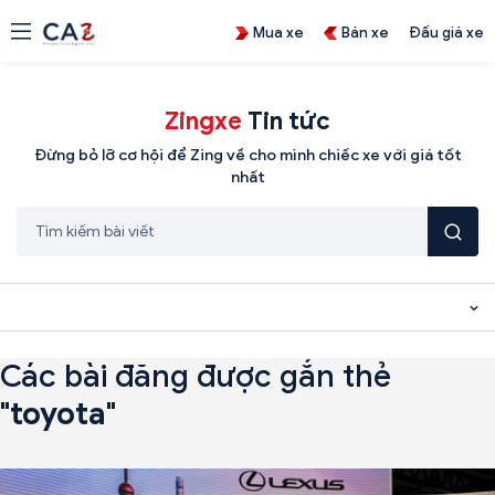
Mua xe
Bán xe
Đấu giá xe
Zingxe
Tin tức
Đừng bỏ lỡ cơ hội để Zing về cho mình chiếc xe với giá tốt
nhất
Các bài đăng được gắn thẻ
"
toyota
"