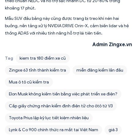
theo chuẩn NEDC và hỗ trợ sạc nhanh DC từ 20-80% trong
khoảng 17 phút.
Mẫu SUV đầu bảng này cũng được trang bị treo khí nén hai
buồng, nền tảng xử lý NVIDIA DRIVE Orin-X, cảm biến lidar và hệ
thống ADAS với nhiều tính năng hỗ trợ lái tiên tiến.
Admin Zingxe.vn
Tag
kiem tra 180 điểm xe cũ
Zingxe 63 tỉnh thành kiểm tra
miễn đăng kiểm lần đầu
Mua ô tô cũ kiểm tra
Elon Musk không kiếm tiền bằng việc phát triển xe điện?
Cấp giấy chứng nhận kiểm định điện tử cho ôtô từ 1/3
Toyota Prius lập kỷ lục tiết kiệm nhiên liệu
Lynk & Co 900 chính thức ra mắt tại Việt Nam
giá 3