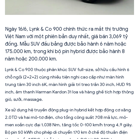
Ngày 16/6, Lynk & Co 900 chính thức ra mắt thị trường
Việt Nam với một phiên bản duy nhất, giá bán 3,069 tỷ
đồng. Mẫu SUV đầu bảng được bảo hành 6 năm hoặc
175.000 km, trong khi bộ pin hybrid được bảo hành 8
năm hoặc 200.000 km.
Lynk & Co 900 thuộc phân khúc SUV full-size, sở hữu cấu hình 6
chỗ ngồi (2+2+2) cùng nhiều tiện nghi cao cấp như màn hình
trung tâm 30 inch 6K, màn hình giải trí treo trần 30 inch, HUD 95
inch, âm thanh Harman Kardon 31 loa và hàng ghế tích hợp thông
gió, sưởi, massage.
Xe sử dụng hệ truyền động plug-in hybrid kết hợp động cơ xăng
2.0TD và hai mô-tơ điện, cho tổng công suất 708 mã lực, mô-
men xoắn cực đại 1.038 Nm, tăng tốc 0-100 km/h trong 4,9 giây.
Bộ pin 50 kWh cho phép di chuyển 170 km ở chế độ thuần điện