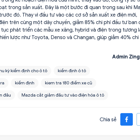
 hoạt trong sản xuất. Đây là một bước đi quan trọng sau khi M
ước đó. Thay vì đầu tư vào các cơ sở sản xuất xe điện mới,
điện trên cùng một dây chuyền, giảm 85% chi phí đầu tư ban 
 tục phát triển các mẫu xe xăng, hybrid và điện trong tương la
 chiến lược như Toyota, Denso và Changan, giúp giảm 40% chi 
Admin Zing
hu kỳ kiểm định cho ô tô
kiểm định ô tô
tra
kiểm định
kiem tra 180 điểm xe cũ
ần đầu
Mazda cắt giảm đầu tư vào điện hóa ô tô
Chia sẻ