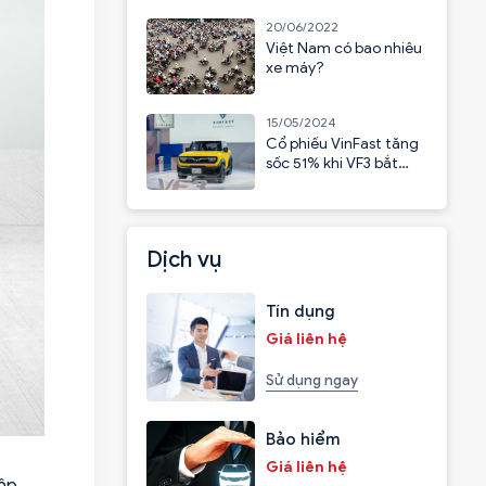
20/06/2022
Việt Nam có bao nhiêu
xe máy?
15/05/2024
Cổ phiếu VinFast tăng
sốc 51% khi VF3 bắt
đầu nhận cọc
Dịch vụ
Tín dụng
Giá liên hệ
Sử dụng ngay
Bảo hiểm
Giá liên hệ
tập