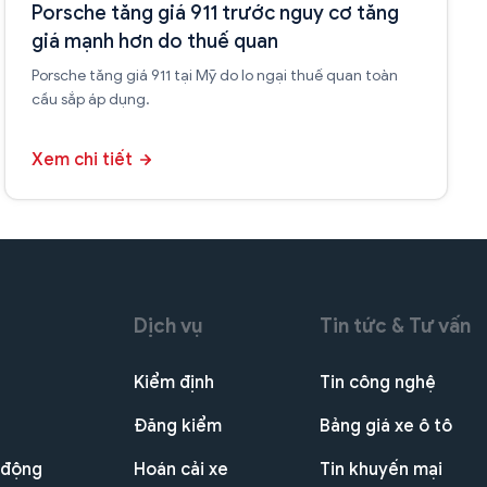
Porsche tăng giá 911 trước nguy cơ tăng
giá mạnh hơn do thuế quan
Porsche tăng giá 911 tại Mỹ do lo ngại thuế quan toàn
cầu sắp áp dụng.
Xem chi tiết
Dịch vụ
Tin tức & Tư vấn
Kiểm định
Tin công nghệ
Đăng kiểm
Bảng giá xe ô tô
 động
Hoán cải xe
Tin khuyến mại