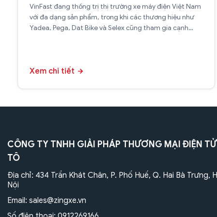
VinFast đang thống trị thị trường xe máy điện Việt Nam
với đa dạng sản phẩm, trong khi các thương hiệu như
Yadea, Pega, Dat Bike và Selex cũng tham gia cạnh
tranh gay gắt.
Xem chi tiết
CÔNG TY TNHH GIẢI PHÁP THƯƠNG MẠI ĐIỆN TỬ
TÔ
Địa chỉ: 434 Trần Khát Chân, P. Phố Huế, Q. Hai Bà Trưng, 
Nội
Email:
sales@zingxe.vn
Số điện thoại:
0912269166