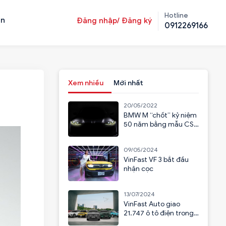
Hotline
ản
Đăng nhập/ Đăng ký
0912269166
Xem nhiều
Mới nhất
20/05/2022
BMW M “chốt” kỷ niệm
50 năm bằng mẫu CSL
2023
09/05/2024
VinFast VF 3 bắt đầu
nhận cọc
13/07/2024
VinFast Auto giao
21.747 ô tô điện trong
6 tháng đầu năm