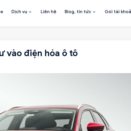
xe
Dịch vụ
Liên hệ
Blog, tin tức
Gói tài kho
 vào điện hóa ô tô