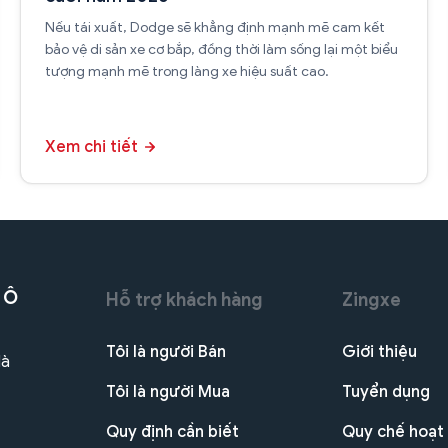
Nếu tái xuất, Dodge sẽ khẳng định mạnh mẽ cam kết
bảo vệ di sản xe cơ bắp, đồng thời làm sống lại một biểu
tượng mạnh mẽ trong làng xe hiệu suất cao.
Xem chi tiết
 Ô
Hỗ trợ khách hàng
Zingxe
Tôi là người Bán
Giới thiệu
Hà
Tôi là người Mua
Tuyển dụng
Quy định cần biết
Quy chế hoạt