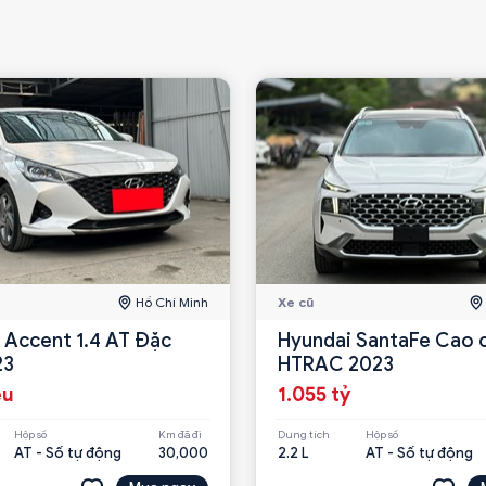
Hồ Chí Minh
Xe cũ
 Accent 1.4 AT Đặc
Hyundai SantaFe Cao c
23
HTRAC 2023
ệu
1.055 tỷ
Hộp số
Km đã đi
Dung tích
Hộp số
AT - Số tự động
30,000
2.2 L
AT - Số tự động