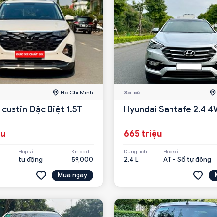
Hồ Chí Minh
Xe cũ
custin Đặc Biệt 1.5T
Hyundai Santafe 2.4 
ệu
665 triệu
Hộp số
Km đã đi
Dung tích
Hộp số
tự động
59,000
2.4 L
AT - Số tự động
Mua ngay