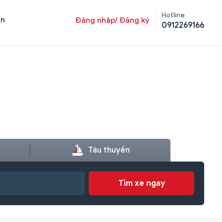
Hotline
ản
Đăng nhập/ Đăng ký
0912269166
Tàu thuyền
Tìm xe ngay