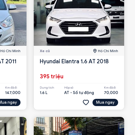
Hồ Chí Minh
Xe cũ
Hồ Chí Minh
AT 2011
Hyundai Elantra 1.6 AT 2018
395 triệu
Km đã đi
Dung tích
Hộp số
Km đã đi
147,000
1.6 L
AT - Số tự động
70,000
Mua ngay
Mua ngay