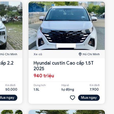
Hồ Chí Minh
Xe cũ
Hồ Chí Minh
ấp 2.2
Hyundai custin Cao cấp 1.5T
2025
940 triệu
Km đã đi
Dung tích
Hộp số
Km đã đi
50,000
1.5L
tự động
7,900
Mua ngay
Mua ngay