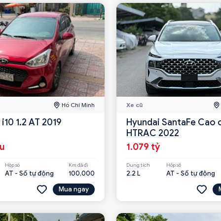
Hồ Chí Minh
Xe cũ
i10 1.2 AT 2019
Hyundai SantaFe Cao c
HTRAC 2022
ệu
1.079 tỷ
Hộp số
Km đã đi
Dung tích
Hộp số
AT - Số tự động
100,000
2.2 L
AT - Số tự động
Mua ngay