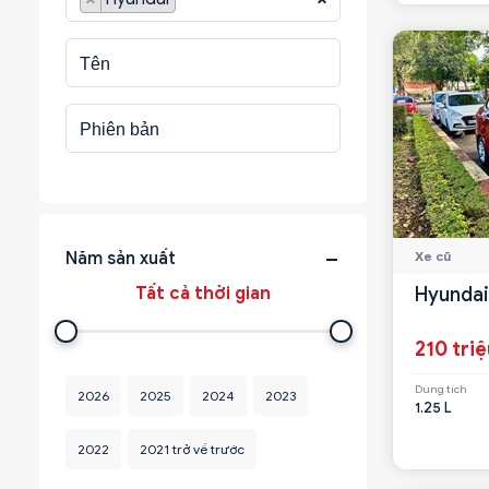
Xe cũ
Năm sản xuất
Hyundai
210 tri
Dung tích
2026
2025
2024
2023
1.25 L
2022
2021 trở về trước