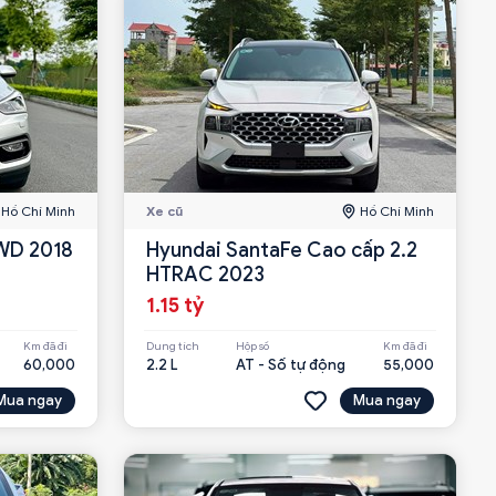
Hồ Chí Minh
Xe cũ
Hồ Chí Minh
4WD 2018
Hyundai SantaFe Cao cấp 2.2
HTRAC 2023
1.15 tỷ
Km đã đi
Dung tích
Hộp số
Km đã đi
60,000
2.2 L
AT - Số tự động
55,000
Mua ngay
Mua ngay