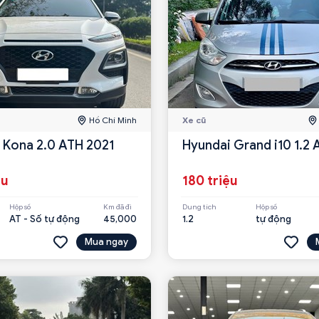
Hồ Chí Minh
Xe cũ
 Kona 2.0 ATH 2021
Hyundai Grand i10 1.2 
ệu
180 triệu
Hộp số
Km đã đi
Dung tích
Hộp số
AT - Số tự động
45,000
1.2
tự động
Mua ngay