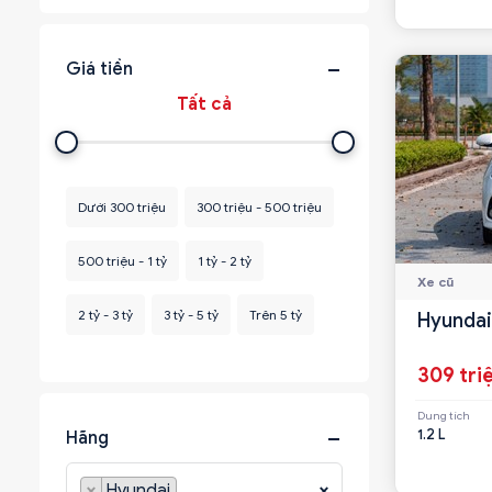
Giá tiền
Dưới 300 triệu
300 triệu - 500 triệu
500 triệu - 1 tỷ
1 tỷ - 2 tỷ
Xe cũ
2 tỷ - 3 tỷ
3 tỷ - 5 tỷ
Trên 5 tỷ
Hyundai
309 tri
Dung tích
1.2 L
Hãng
×
Hyundai
×