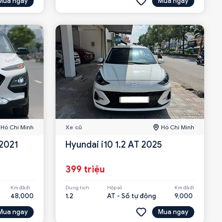
Mua ngay
Mua ngay
Hồ Chí Minh
Xe cũ
Hồ Chí Minh
2021
Hyundai i10 1.2 AT 2025
399 triệu
Km đã đi
Dung tích
Hộp số
Km đã đi
48,000
1.2
AT - Số tự động
9,000
Mua ngay
Mua ngay