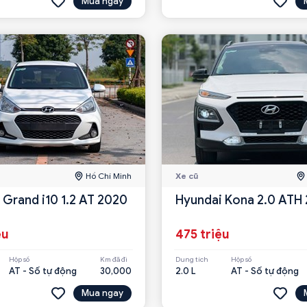
Mua ngay
Hồ Chí Minh
Xe cũ
 Grand i10 1.2 AT 2020
Hyundai Kona 2.0 ATH 
ệu
475 triệu
Hộp số
Km đã đi
Dung tích
Hộp số
AT - Số tự động
30,000
2.0 L
AT - Số tự động
Mua ngay