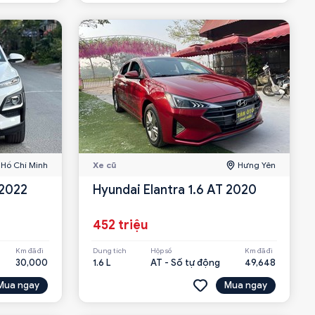
Hồ Chí Minh
Xe cũ
Hưng Yên
 2022
Hyundai Elantra 1.6 AT 2020
452 triệu
Km đã đi
Dung tích
Hộp số
Km đã đi
30,000
1.6 L
AT - Số tự động
49,648
Mua ngay
Mua ngay