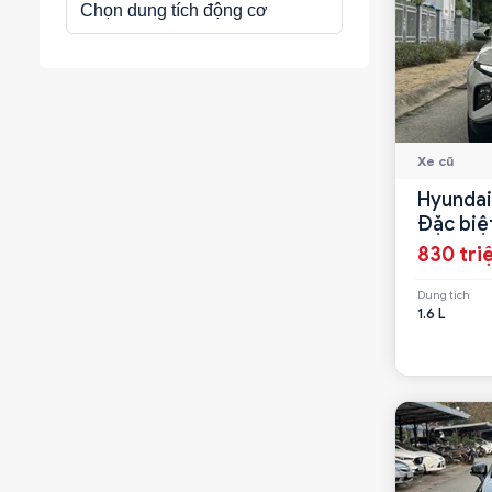
Xe cũ
Hyundai
Đặc biệ
830 tri
Dung tích
1.6 L