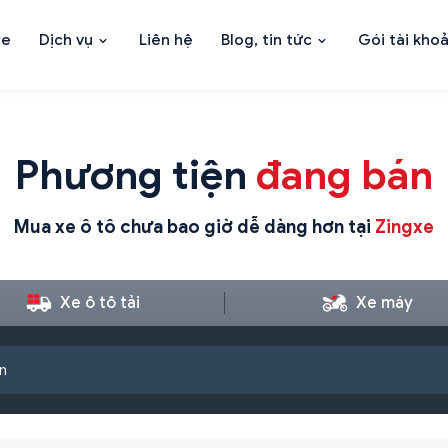
xe
Dịch vụ
Liên hệ
Blog, tin tức
Gói tài kho
Phương tiện
đang bán
Mua xe ô tô chưa bao giờ dễ dàng hơn tại
Zingxe
Xe ô tô tải
Xe máy