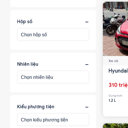
Hộp số
Xe cũ
Nhiên liệu
Hyundai 
310 tri
Dung tích
1.2 L
Kiểu phương tiện