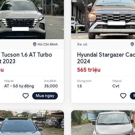
Hồ Chí Minh
Xe cũ
 Tucson 1.6 AT Turbo
Hyundai Stargazer Cao cấp
t 2023
2024
ệu
565 triệu
Hộp số
Km đã đi
Dung tích
Hộp số
AT - Số tự động
35,000
1.5
Cvt
Mua ngay