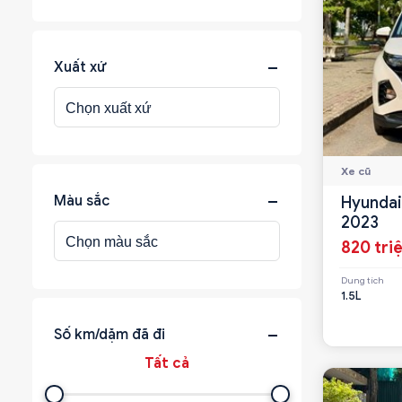
Xuất xứ
Xe cũ
Màu sắc
Hyundai 
2023
820 tri
Dung tích
1.5L
Số km/dặm đã đi