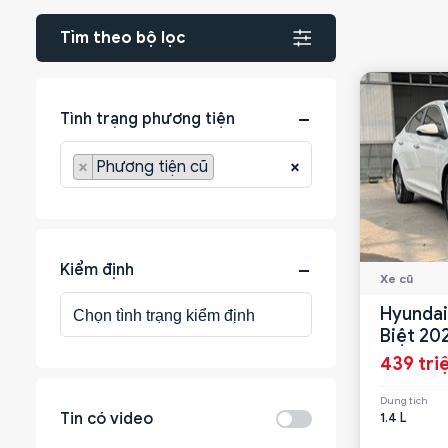
Tìm theo bộ lọc
Tình trạng phương tiện
×
Phương tiện cũ
×
Kiểm định
Xe cũ
Hyundai
Biệt 20
439 tri
Dung tích
1.4 L
Tin có video