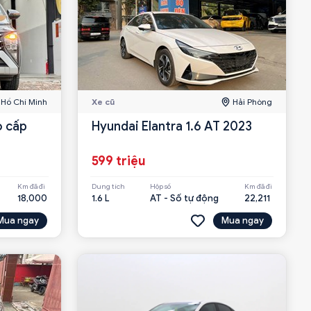
Hồ Chí Minh
Xe cũ
Hải Phòng
Hyundai Elantra 1.6 AT 2023
599 triệu
Km đã đi
Dung tích
Hộp số
Km đã đi
18,000
1.6 L
AT - Số tự động
22,211
Mua ngay
Mua ngay