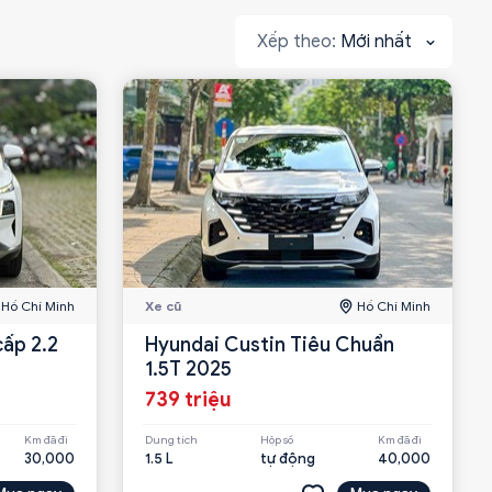
Mới nhất
Hồ Chí Minh
Xe cũ
Hồ Chí Minh
ấp 2.2
Hyundai Custin Tiêu Chuẩn
1.5T 2025
739 triệu
Km đã đi
Dung tích
Hộp số
Km đã đi
30,000
1.5 L
tự động
40,000