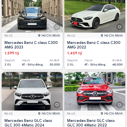
Xe cũ
Hồ Chí Minh
Xe cũ
Hồ Chí Minh
Mercedes Benz C class C300
Mercedes Benz C class C300
AMG 2023
AMG 2022
1.599 tỷ
1.459 tỷ
Dung tích
Hộp số
Km đã đi
Dung tích
Hộp số
Km đã đi
2.0 L
AT - Số tự động
30,000
2.0 L
AT - Số tự động
48,000
Xe cũ
Hồ Chí Minh
Xe cũ
Hồ Chí Minh
Mercedes Benz GLC class
Mercedes Benz GLC class
GLC 300 4Matic 2024
GLC 300 4Matic 2022