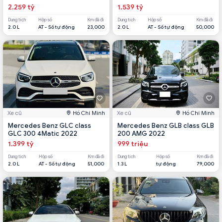
2.259 tỷ
1.539 tỷ
Dung tích
Hộp số
Km đã đi
Dung tích
Hộp số
Km đã đi
2.0 L
AT - Số tự động
23,000
2.0 L
AT - Số tự động
50,000
Xe cũ
Hồ Chí Minh
Xe cũ
Hồ Chí Minh
Mercedes Benz GLC class
Mercedes Benz GLB class GLB
GLC 300 4Matic 2022
200 AMG 2022
1.399 tỷ
999 triệu
Dung tích
Hộp số
Km đã đi
Dung tích
Hộp số
Km đã đi
2.0 L
AT - Số tự động
51,000
1.3 L
tự động
79,000