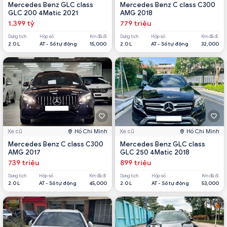
Mercedes Benz GLC class
Mercedes Benz C class C300
GLC 200 4Matic 2021
AMG 2018
1.399 tỷ
779 triệu
Dung tích
Hộp số
Km đã đi
Dung tích
Hộp số
Km đã đi
2.0 L
AT - Số tự động
15,000
2.0 L
AT - Số tự động
32,000
Xe cũ
Hồ Chí Minh
Xe cũ
Hồ Chí Minh
Mercedes Benz C class C300
Mercedes Benz GLC class
AMG 2017
GLC 250 4Matic 2018
739 triệu
899 triệu
Dung tích
Hộp số
Km đã đi
Dung tích
Hộp số
Km đã đi
2.0 L
AT - Số tự động
45,000
2.0 L
AT - Số tự động
53,000