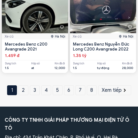
Xe cũ
Hà Nội
Xe cũ
Hà Nội
Mercedes Benz c200
Mercedes Benz Nguyễn Đức
Avangrade 2021
Long C200 Avangrade 2022
1.459 đ
1.35 tỷ
Dung tích
Hộp số
Km đã đi
Dung tích
Hộp số
Km đã đi
1.5
at
12,000
1.5
tự động
28,000
1
2
3
4
5
6
7
8
Xem tiếp
CÔNG TY TNHH GIẢI PHÁP THƯƠNG MẠI ĐIỆN TỬ Ô
TÔ
Địa chỉ: 434 Trần Khát Chân, P. Phố Huế, Q. Hai Bà