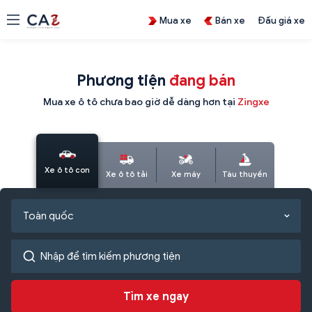
Mua xe
Bán xe
Đấu giá xe
Phương tiện
đang bán
Mua xe ô tô chưa bao giờ dễ dàng hơn tại
Zingxe
Xe ô tô con
Xe ô tô tải
Xe máy
Tàu thuyền
Toàn quốc
Tìm xe ngay