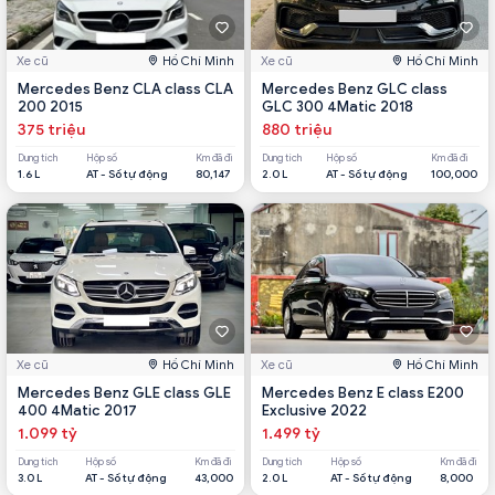
Xe cũ
Hồ Chí Minh
Xe cũ
Hồ Chí Minh
Mercedes Benz CLA class CLA
Mercedes Benz GLC class
200 2015
GLC 300 4Matic 2018
375 triệu
880 triệu
Dung tích
Hộp số
Km đã đi
Dung tích
Hộp số
Km đã đi
1.6 L
AT - Số tự động
80,147
2.0 L
AT - Số tự động
100,000
Xe cũ
Hồ Chí Minh
Xe cũ
Hồ Chí Minh
Mercedes Benz GLE class GLE
Mercedes Benz E class E200
400 4Matic 2017
Exclusive 2022
1.099 tỷ
1.499 tỷ
Dung tích
Hộp số
Km đã đi
Dung tích
Hộp số
Km đã đi
3.0 L
AT - Số tự động
43,000
2.0 L
AT - Số tự động
8,000