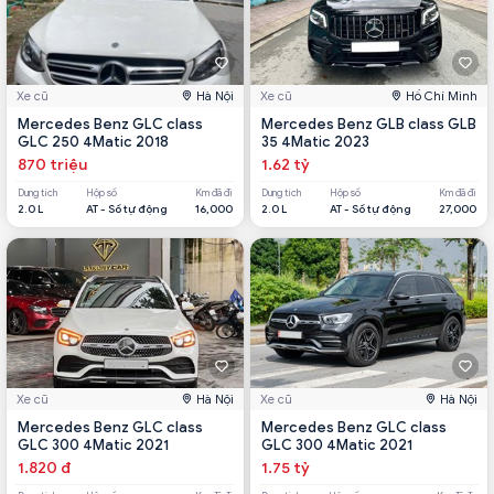
Xe cũ
Hà Nội
Xe cũ
Hồ Chí Minh
Mercedes Benz GLC class
Mercedes Benz GLB class GLB
GLC 250 4Matic 2018
35 4Matic 2023
870 triệu
1.62 tỷ
Dung tích
Hộp số
Km đã đi
Dung tích
Hộp số
Km đã đi
2.0 L
AT - Số tự động
16,000
2.0 L
AT - Số tự động
27,000
Xe cũ
Hà Nội
Xe cũ
Hà Nội
Mercedes Benz GLC class
Mercedes Benz GLC class
GLC 300 4Matic 2021
GLC 300 4Matic 2021
1.820 đ
1.75 tỷ