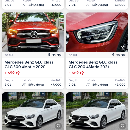
Dung tích
Hộp số
Km đã đi
Dung tích
Hộp số
Km đã đi
2.0 L
AT - Số tự động
47,000
2.0 L
AT - Số tự động
49,000
Xe cũ
Hà Nội
Xe cũ
Hà Nội
Mercedes Benz GLC class
Mercedes Benz GLC class
GLC 300 4Matic 2020
GLC 200 4Matic 2021
1.699 tỷ
1.559 tỷ
Dung tích
Hộp số
Km đã đi
Dung tích
Hộp số
Km đã đi
2.0 L
AT - Số tự động
49,000
2.0 L
AT - Số tự động
42,000