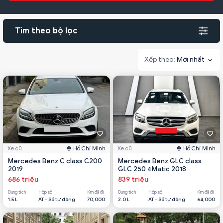
Tìm theo bộ lọc
Mới nhất
Xe cũ
Hồ Chí Minh
Xe cũ
Hồ Chí Minh
Mercedes Benz C class C200
Mercedes Benz GLC class
2019
GLC 250 4Matic 2018
686 triệu
839 triệu
Dung tích
Hộp số
Km đã đi
Dung tích
Hộp số
Km đã đi
1.5 L
AT - Số tự động
70,000
2.0 L
AT - Số tự động
64,000