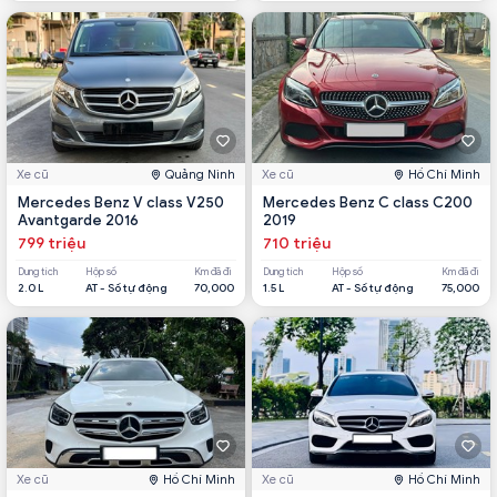
Xe cũ
Quảng Ninh
Xe cũ
Hồ Chí Minh
Mercedes Benz V class V250
Mercedes Benz C class C200
Avantgarde 2016
2019
799 triệu
710 triệu
Dung tích
Hộp số
Km đã đi
Dung tích
Hộp số
Km đã đi
2.0 L
AT - Số tự động
70,000
1.5 L
AT - Số tự động
75,000
Xe cũ
Hồ Chí Minh
Xe cũ
Hồ Chí Minh