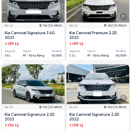
Xe cũ
Hồ Chí Minh
Xe cũ
Hồ Chí Minh
Kia Carnival Signature 3.5G
Kia Carnival Premium 2.2D
2023
2023
1.189 tỷ
1.189 tỷ
Dung tích
Hộp số
Km đã đi
Dung tích
Hộp số
Km đã đi
3.5 L
AT - Số tự động
53,000
2.2 L
AT - Số tự động
50,000
Xe cũ
Hồ Chí Minh
Xe cũ
Hồ Chí Minh
Kia Carnival Signature 2.2D
Kia Carnival Signature 2.2D
2023
2022
1.195 tỷ
1.198 tỷ