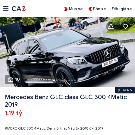
Mua xe
Bán xe
Đấu giá xe
10
Hà Nội
Mercedes Benz GLC class GLC 300 4Matic
2019
1.19 tỷ
#MERC GLC 300 4Matic Đen nội thất Nâu Sx 2018 đki 2019