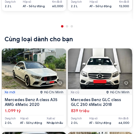
Dung tích
Hộp số
Km đã đi
Dung tích
Hộp số
Km đã đi
2.2 L
AT - Số tự động
60,000
2.2 L
AT - Số tự động
13,000
Cùng loại dành cho bạn
Xe mới
Hồ Chí Minh
Xe cũ
Hồ Chí Minh
Mercedes Benz A class A35
Mercedes Benz GLC class
AMG 4Matic 2020
GLC 250 4Matic 2018
1.099 tỷ
839 triệu
Dung tích
Hộp số
Xuất xứ
Dung tích
Hộp số
Km đã đi
2.0 L
AT - Số tự động
Nhập khẩu
2.0 L
AT - Số tự động
64,000