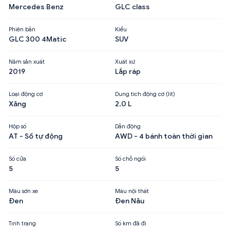
Mercedes Benz
GLC class
Phiên bản
Kiểu
GLC 300 4Matic
SUV
Năm sản xuất
Xuất xứ
2019
Lắp ráp
Loại động cơ
Dung tích động cơ (lít)
Xăng
2.0 L
Hộp số
Dẫn động
AT - Số tự động
AWD - 4 bánh toàn thời gian
Số cửa
Số chỗ ngồi
5
5
Màu sơn xe
Màu nội thất
Đen
Đen Nâu
Tình trạng
Số km đã đi