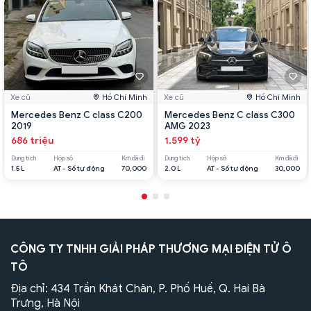
Xe cũ
Hồ Chí Minh
Xe cũ
Hồ Chí Minh
Mercedes Benz C class C200
Mercedes Benz C class C300
2019
AMG 2023
686 triệu
1.599 tỷ
Dung tích
Hộp số
Km đã đi
Dung tích
Hộp số
Km đã đi
1.5 L
AT - Số tự động
70,000
2.0 L
AT - Số tự động
30,000
CÔNG TY TNHH GIẢI PHÁP THƯƠNG MẠI ĐIỆN TỬ Ô
TÔ
Địa chỉ: 434 Trần Khát Chân, P. Phố Huế, Q. Hai Bà
Trưng, Hà Nội