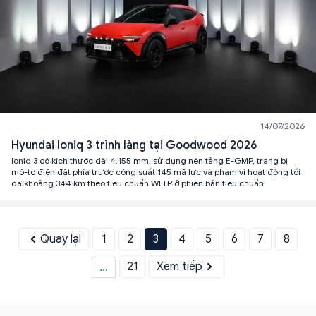
14/07/2026
Hyundai Ioniq 3 trình làng tại Goodwood 2026
Ioniq 3 có kích thước dài 4.155 mm, sử dụng nền tảng E-GMP, trang bị
mô-tơ điện đặt phía trước công suất 145 mã lực và phạm vi hoạt động tối
đa khoảng 344 km theo tiêu chuẩn WLTP ở phiên bản tiêu chuẩn.
Quay lại
1
2
3
4
5
6
7
8
21
Xem tiếp
...