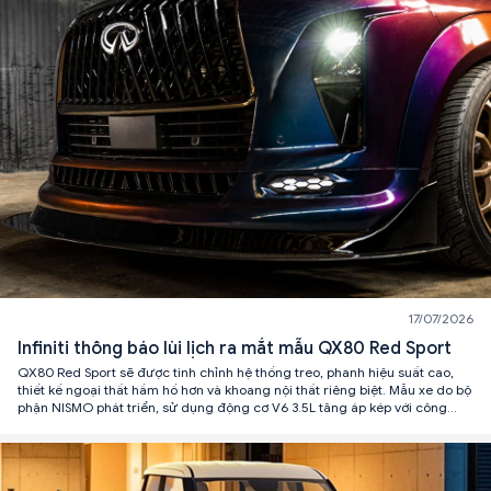
17/07/2026
Infiniti thông báo lùi lịch ra mắt mẫu QX80 Red Sport
QX80 Red Sport sẽ được tinh chỉnh hệ thống treo, phanh hiệu suất cao,
thiết kế ngoại thất hầm hố hơn và khoang nội thất riêng biệt. Mẫu xe do bộ
phận NISMO phát triển, sử dụng động cơ V6 3.5L tăng áp kép với công
suất dự kiến vượt 540 mã lực, hướng tới khả năng tăng tốc 0-96 km/h
dưới 5 giây.