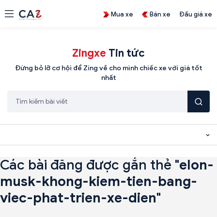
Mua xe
Bán xe
Đấu giá xe
Zingxe
Tin tức
Đừng bỏ lỡ cơ hội để Zing về cho mình chiếc xe với giá tốt
nhất
Các bài đăng được gắn thẻ "
elon-
musk-khong-kiem-tien-bang-
viec-phat-trien-xe-dien
"