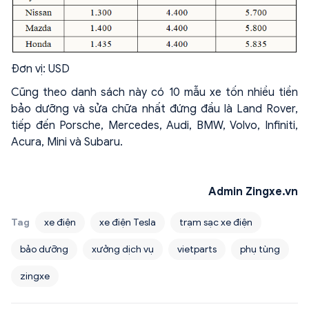
Đơn vị: USD
Cũng theo danh sách này có 10 mẫu xe tốn nhiều tiền
bảo dưỡng và sửa chữa nhất đứng đầu là Land Rover,
tiếp đến Porsche, Mercedes, Audi, BMW, Volvo, Infiniti,
Acura, Mini và Subaru.
Admin Zingxe.vn
Tag
xe điện
xe điện Tesla
trạm sạc xe điện
bảo dưỡng
xưởng dịch vụ
vietparts
phụ tùng
zingxe