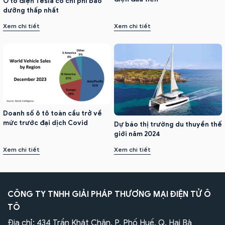
Ô tô điện Tesla có chi phí bảo
dưỡng thấp nhất
Xem chi tiết
Xem chi tiết
Doanh số ô tô toàn cầu trở về
mức trước đại dịch Covid
Dự báo thị trường du thuyền thế
giới năm 2024
Xem chi tiết
Xem chi tiết
CÔNG TY TNHH GIẢI PHÁP THƯƠNG MẠI ĐIỆN TỬ Ô
TÔ
Địa chỉ: 434 Trần Khát Chân, P. Phố Huế, Q. Hai Bà