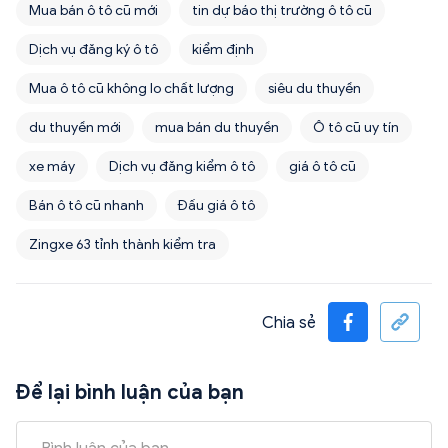
Mua bán ô tô cũ mới
tin dự báo thị trường ô tô cũ
Dịch vụ đăng ký ô tô
kiểm định
Mua ô tô cũ không lo chất lượng
siêu du thuyền
du thuyền mới
mua bán du thuyền
Ô tô cũ uy tín
xe máy
Dịch vụ đăng kiểm ô tô
giá ô tô cũ
Bán ô tô cũ nhanh
Đấu giá ô tô
Zingxe 63 tỉnh thành kiểm tra
Chia sẻ
Để lại bình luận của bạn