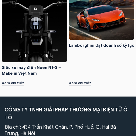
Lamborghini đạt doanh số kỷ lục
Siêu xe máy điện Nuen N1-S –
Make in Việt Nam
Xem chi tiết
Xem chi tiết
CÔNG TY TNHH GIẢI PHÁP THƯƠNG MẠI ĐIỆN TỬ Ô
TÔ
Địa chỉ: 434 Trần Khát Chân, P. Phố Huế, Q. Hai Bà
Trưng, Hà Nội