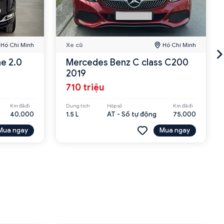
Hồ Chí Minh
Xe cũ
Hồ Chí Minh
e 2.0
Mercedes Benz C class C200
2019
710 triệu
Km đã đi
Dung tích
Hộp số
Km đã đi
40,000
1.5 L
AT - Số tự động
75,000
Mua ngay
Mua ngay