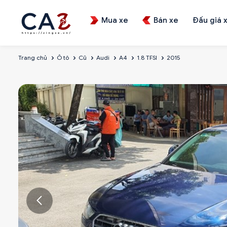
Mua xe
Bán xe
Đấu giá 
Trang chủ
Ô tô
Cũ
Audi
A4
1.8 TFSI
2015