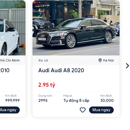
Hồ Chí Minh
Xe cũ
Hà Nội
2010
Audi Audi A8 2020
2.95 tỷ
Km đã đi
Dung tích
Hộp số
Km đã đi
999,999
2995
Tự động 8 cấp
30,000
Mua ngay
Mua ngay