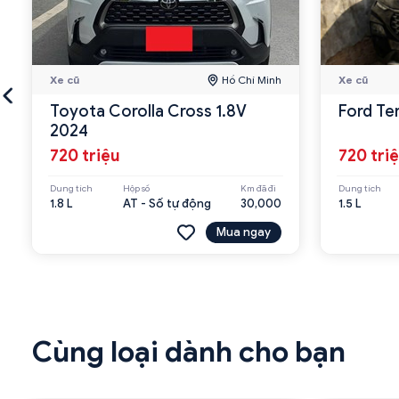
Xe cũ
Hồ Chí Minh
Xe cũ
Toyota Corolla Cross 1.8V
Ford Te
2024
720 triệu
720 tri
Dung tích
Hộp số
Km đã đi
Dung tích
1.8 L
AT - Số tự động
30,000
1.5 L
Mua ngay
Cùng loại dành cho bạn