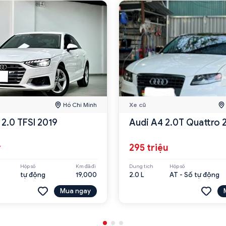
Hồ Chí Minh
Xe cũ
 2.0 TFSI 2019
Audi A4 2.0T Quattro 
ỷ
295 triệu
Hộp số
Km đã đi
Dung tích
Hộp số
tự động
19,000
2.0 L
AT - Số tự động
Mua ngay