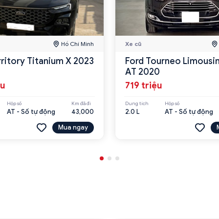
Hồ Chí Minh
Xe cũ
rritory Titanium X 2023
Ford Tourneo Limousin
AT 2020
ệu
719 triệu
Hộp số
Km đã đi
Dung tích
Hộp số
AT - Số tự động
43,000
2.0 L
AT - Số tự động
Mua ngay