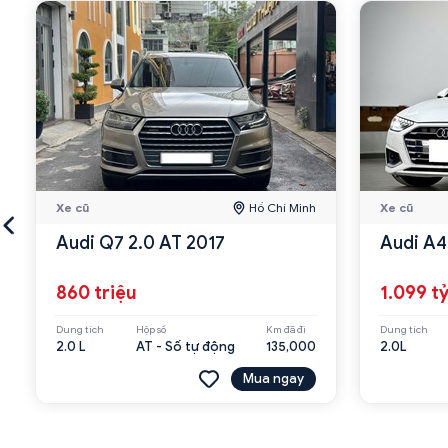
Xe cũ
Hồ Chí Minh
Xe cũ
Audi Q7 2.0 AT 2017
Audi A4
860 triệu
1.099 t
Dung tích
Hộp số
Km đã đi
Dung tích
2.0 L
AT - Số tự động
135,000
2.0L
Mua ngay