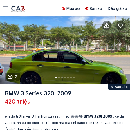
Mua xe
Bán xe
Đấu giá xe
7
Đắc Lắc
BMW 3 Series 320i 2009
420 triệu
em đã trở lại và lợi hại hơn xưa rất nhiều 😂😂😂 𝗕𝗺𝘄 𝟯𝟮𝟬𝗶 𝟮𝟬𝟬𝟵 . xe đã
vào rất nhiều đồ chơi . xe rất đẹp mà giá chỉ bằng con i10 ...! . Cam kết Ko
lỗi nhỏ . bao cấn đụng ngập nước