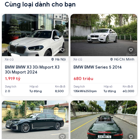
Cùng loại dành cho bạn
Xe cũ
Hà Nội
Xe cũ
Hồ Chí Minh
BMW BMW X3 30i Msport X3
BMW BMW Series 5 2014
30i Msport 2024
1.919 tỷ
680 triệu
Dung tích
Hộp số
Km đã đi
Dung tích
Hộp số
Km đã đi
2.0
Tự động
8,500
135kW/6250rpm
Tự động
60,000