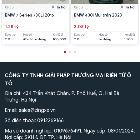
Xe cũ
Hà Nội
Xe cũ
Hà Nội
BMW 7 Series 730Li 2016
BMW 430i Mui trần 2023
1.28 tỷ
3.08 tỷ
Dung tích
Hộp số
Km đã đi
Dung tích
Hộp số
Km đã đi
2.0 L
AT - Số tự động
100,000
2.0
tự động
1,500
CÔNG TY TNHH GIẢI PHÁP THƯƠNG MẠI ĐIỆN TỬ Ô
TÔ
Địa chỉ: 434 Trần Khát Chân, P. Phố Huế, Q. Hai Bà
Trưng, Hà Nội
Email:
sales@zingxe.vn
Số điện thoại:
0912269166
Mã số doanh nghiệp: 0109676491. Ngày cấp: 08/01/2024.
Nơi cấp: SKH & ĐT TP. Hà Nội