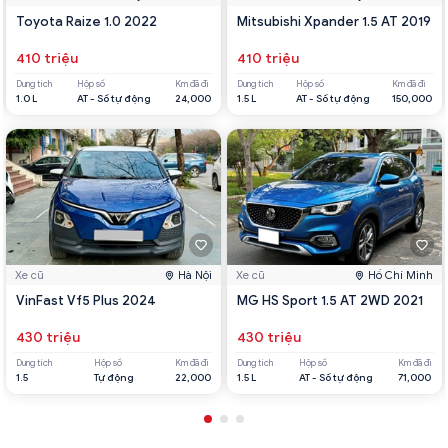
Toyota Raize 1.0 2022
Mitsubishi Xpander 1.5 AT 2019
410 triệu
410 triệu
Dung tích
Hộp số
Km đã đi
Dung tích
Hộp số
Km đã đi
1.0 L
AT - Số tự động
24,000
1.5 L
AT - Số tự động
150,000
Xe cũ
Hà Nội
Xe cũ
Hồ Chí Minh
VinFast Vf5 Plus 2024
MG HS Sport 1.5 AT 2WD 2021
430 triệu
430 triệu
Dung tích
Hộp số
Km đã đi
Dung tích
Hộp số
Km đã đi
1.5
Tự động
22,000
1.5 L
AT - Số tự động
71,000