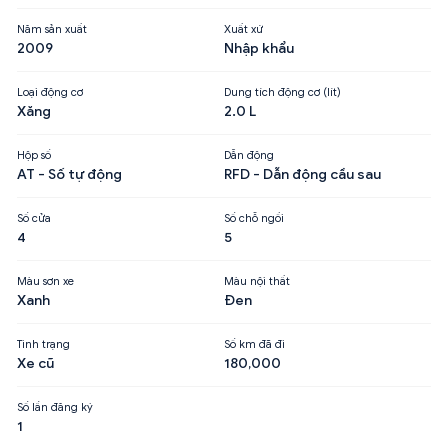
Năm sản xuất
Xuất xứ
2009
Nhập khẩu
Loại động cơ
Dung tích động cơ (lít)
Xăng
2.0 L
Hộp số
Dẫn động
AT - Số tự động
RFD - Dẫn động cầu sau
Số cửa
Số chỗ ngồi
4
5
Màu sơn xe
Màu nội thất
Xanh
Đen
Tình trạng
Số km đã đi
Xe cũ
180,000
Số lần đăng ký
1