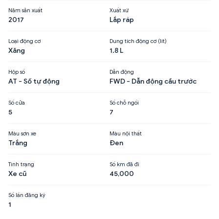
Năm sản xuất
Xuất xứ
2017
Lắp ráp
Loại động cơ
Dung tích động cơ (lít)
Xăng
1.8 L
Hộp số
Dẫn động
AT - Số tự động
FWD - Dẫn động cầu trước
Số cửa
Số chỗ ngồi
5
7
Màu sơn xe
Màu nội thất
Trắng
Đen
Tình trạng
Số km đã đi
Xe cũ
45,000
Số lần đăng ký
1