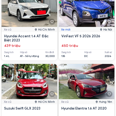
Xe cũ
Hồ Chí Minh
Xe mới
Hà Nội
Hyundai Accent 1.4 AT Đặc
VinFast VF 5 2026 2026
Biệt 2023
439 triệu
450 triệu
Dung tích
Hộp số
Km đã đi
Dung tích
Hộp số
Xuất xứ
1.4 L
AT - Số tự động
30,000
135
DC
2026
Xe cũ
Hồ Chí Minh
Xe cũ
Hưng Yên
Suzuki Swift GLX 2023
Hyundai Elantra 1.6 AT 2020