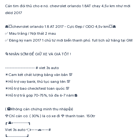
Cần tìm đối thủ cho e nó. chevrolet orlando 1.8AT chay 4,5v km như mới
dkld 2017
🚘💥chevrolet orlando 1.8 AT 2017 - Cực Đẹp / ODO 4,5v km💥🚘
✅ Màu trắng / Nội thất 2 mau
✅ Đăng ký nam 2017 1 chủ từ mới biển thanh phố. full lịch sử hãng tại GM
🌀NHẬN SỚM ĐỂ GIỮ XE VÀ GIÁ TỐT !
------------------- # viet 3s auto
☀Cam kết chất lượng bằng văn bản 💯
☀Hỗ trợ vay bank, thủ tục sang tên.💯
☀Hỗ trợ bao check/test toàn quốc.💯
☀Hỗ trợ trả góp 70-75%, tối đa 6-7 năm💲
( 🏦Không cần chứng minh thu nhập👍)
🌹Chỉ cần có: ( 30% ) là có xe đi 🌹 thanh toán. 150tr
┏ 🚘•┈┈┈┈┈┈┈┓
Viet 3s auto 👈——🚗——#
┗┈┈┈┈┈┈┈┈┈┛