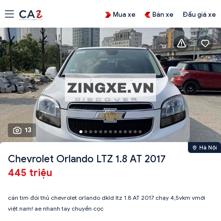
Mua xe
Bán xe
Đấu giá xe
13
Hà Nội
Chevrolet Orlando LTZ 1.8 AT 2017
445 triệu
cần tìm đối thủ chevrolet orlando dkld ltz 1.8 AT 2017 chạy 4,5vkm vmới
việt nam! ae nhanh tay chuyển cọc