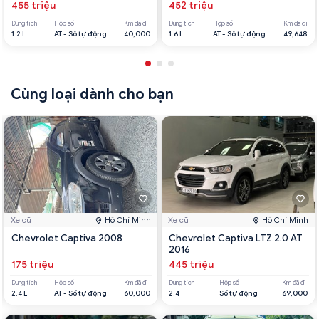
455 triệu
452 triệu
Dung tích
Hộp số
Km đã đi
Dung tích
Hộp số
Km đã đi
1.2 L
AT - Số tự động
40,000
1.6 L
AT - Số tự động
49,648
Cùng loại dành cho bạn
Xe cũ
Hồ Chí Minh
Xe cũ
Hồ Chí Minh
Chevrolet Captiva 2008
Chevrolet Captiva LTZ 2.0 AT
2016
175 triệu
445 triệu
Dung tích
Hộp số
Km đã đi
Dung tích
Hộp số
Km đã đi
2.4 L
AT - Số tự động
60,000
2.4
Số tự động
69,000