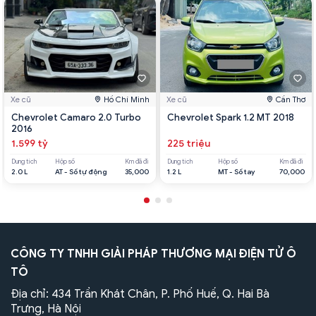
Xe cũ
Hồ Chí Minh
Xe cũ
Cần Thơ
Chevrolet Camaro 2.0 Turbo
Chevrolet Spark 1.2 MT 2018
2016
1.599 tỷ
225 triệu
Dung tích
Hộp số
Km đã đi
Dung tích
Hộp số
Km đã đi
2.0 L
AT - Số tự động
35,000
1.2 L
MT - Số tay
70,000
CÔNG TY TNHH GIẢI PHÁP THƯƠNG MẠI ĐIỆN TỬ Ô
TÔ
Địa chỉ: 434 Trần Khát Chân, P. Phố Huế, Q. Hai Bà
Trưng, Hà Nội