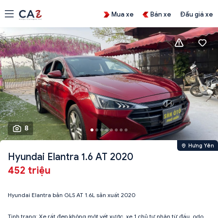
Mua xe
Bán xe
Đấu giá xe
8
Hưng Yên
Hyundai Elantra 1.6 AT 2020
452 triệu
Hyundai Elantra bản GLS AT 1.6L sản xuất 2020
Tình trạng: Xe rất đẹp không một vết xước, xe 1 chủ tư nhân từ đầu, odo