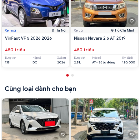
Xe mới
Hà Nội
Xe cũ
Hồ Chí Minh
VinFast VF 5 2026 2026
Nissan Navara 2.5 AT 2019
450 triệu
450 triệu
Dung tích
Hộp số
Xuất xứ
Dung tích
Hộp số
Km đã đi
135
DC
2026
2.5 L
AT - Số tự động
120,000
Cùng loại dành cho bạn