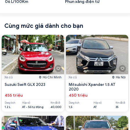
06 L/100Km
Phun xăng điện tử
Cùng mức giá dành cho bạn
Xe cũ
Hồ Chí Minh
Xe cũ
Hà Nội
Suzuki Swift GLX 2023
Mitsubishi Xpander 1.5 AT
2020
455 triệu
450 triệu
Dung tích
Hộp số
Km đã đi
Dung tích
Hộp số
Km đã đi
1.2 L
AT - Số tự động
40,000
1,5
AT
35