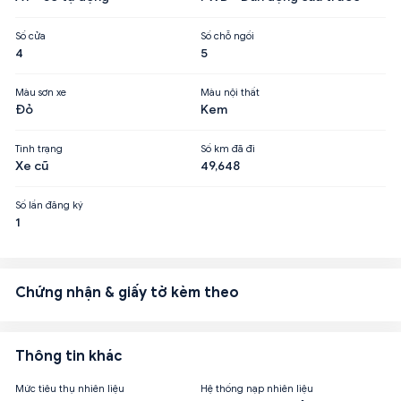
Số cửa
Số chỗ ngồi
4
5
Màu sơn xe
Màu nội thất
Đỏ
Kem
Tình trạng
Số km đã đi
Xe cũ
49,648
Số lần đăng ký
1
Chứng nhận & giấy tờ kèm theo
Thông tin khác
Mức tiêu thụ nhiên liệu
Hệ thống nạp nhiên liệu