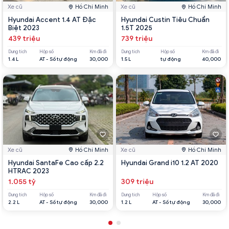
Xe cũ
Hồ Chí Minh
Xe cũ
Hồ Chí Minh
Hyundai Accent 1.4 AT Đặc
Hyundai Custin Tiêu Chuẩn
Biệt 2023
1.5T 2025
439 triệu
739 triệu
Dung tích
Hộp số
Km đã đi
Dung tích
Hộp số
Km đã đi
1.4 L
AT - Số tự động
30,000
1.5 L
tự động
40,000
Xe cũ
Hồ Chí Minh
Xe cũ
Hồ Chí Minh
Hyundai SantaFe Cao cấp 2.2
Hyundai Grand i10 1.2 AT 2020
HTRAC 2023
1.055 tỷ
309 triệu
Dung tích
Hộp số
Km đã đi
Dung tích
Hộp số
Km đã đi
2.2 L
AT - Số tự động
30,000
1.2 L
AT - Số tự động
30,000